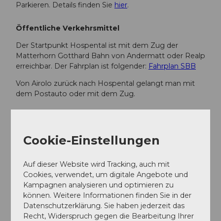
Parkieren. Details finden Sie
hier
.
Öffentliche Verkehrsmittel
Der Startpunkt Hospental ist mit dem Zug der
Matterhorn Gotthard Bahn von Andermatt oder Realp
erreichbar. Der Fahrplan ist folgender:
Fahrplan SBB
Von Airolo zurück nach Hospental gelangt man mit
dem Postauto oder mit dem Zug.
Weitere Infos / Links
Cookie-Einstellungen
Aktuelle Strasseninformationen und
Passöffnungszeiten
Auf dieser Website wird Tracking, auch mit
Postauto
Cookies, verwendet, um digitale Angebote und
Kampagnen analysieren und optimieren zu
Sasso San Gottardo
können. Weitere Informationen finden Sie in der
Datenschutzerklärung. Sie haben jederzeit das
Nationales St. Gotthard Museum
Recht, Widerspruch gegen die Bearbeitung Ihrer