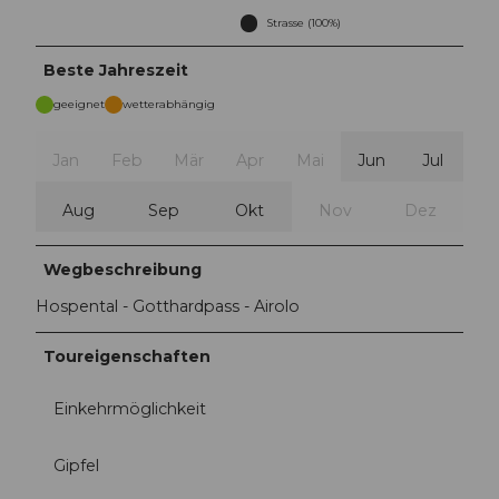
Strasse (100%)
Beste Jahreszeit
geeignet
wetterabhängig
Jan
Feb
Mär
Apr
Mai
Jun
Jul
Aug
Sep
Okt
Nov
Dez
Wegbeschreibung
Hospental - Gotthardpass - Airolo
Toureigenschaften
Einkehrmöglichkeit
Gipfel