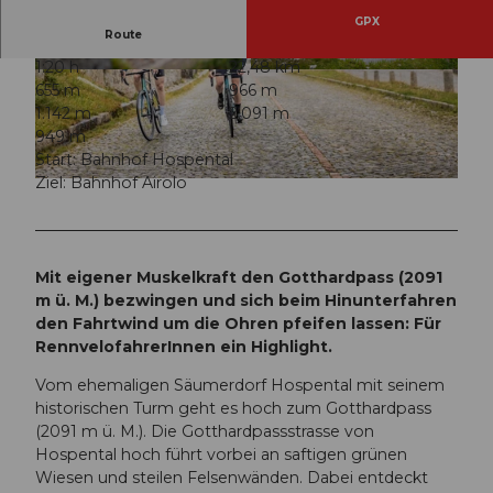
GPX
Route
1:20 h
22,48 km
© Andermatt-Urserntal Tourismus GmbH, Ferie
© Andermatt-Urserntal Tourismus GmbH, Ferie
655 m
966 m
nregion Andermatt
nregion Andermatt
1.142 m
2.091 m
949 m
Start: Bahnhof Hospental
Ziel: Bahnhof Airolo
© Morris Schmid, Ferienregion Andermatt
Mit eigener Muskelkraft den Gotthardpass (2091
m ü. M.) bezwingen und sich beim Hinunterfahren
den Fahrtwind um die Ohren pfeifen lassen: Für
RennvelofahrerInnen ein Highlight.
Vom ehemaligen Säumerdorf Hospental mit seinem
historischen Turm geht es hoch zum Gotthardpass
(2091 m ü. M.). Die Gotthardpassstrasse von
Hospental hoch führt vorbei an saftigen grünen
Wiesen und steilen Felsenwänden. Dabei entdeckt