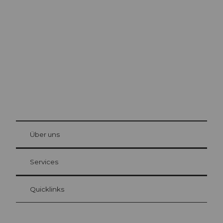
Ausflugstipps in
Luzern
Die Stadt. Der See. Die Berge.
© Be
at Bre
chbü
hl
Über uns
Gästekarte Luzern
Ihre Vorteile als Übernachtungsgast
Services
Quicklinks