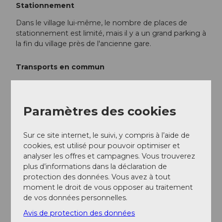
Stationnement
Dans le village lui-même, le nombre de places de
stationnement est limité, mais il y a un grand parking à
la fin du village près de l'ancienne gare.
Transports en commun
Voyagez en train jusqu'à Göschenen ou Erstfeld, puis
prenez le bus jusqu'à Wassen. Les horaires sont les
suivants :
Horaire CFF
Paramètres des cookies
Informations supplémentaires / Liens
Sur ce site internet, le suivi, y compris à l’aide de
cookies, est utilisé pour pouvoir optimiser et
analyser les offres et campagnes. Vous trouverez
Heures d'ouverture des cols alpins
plus d’informations dans la déclaration de
Car postal
protection des données. Vous avez à tout
moment le droit de vous opposer au traitement
de vos données personnelles.
Auteur(e)
Avis de protection des données
Andermatt-Urserntal Tourismus GmbH