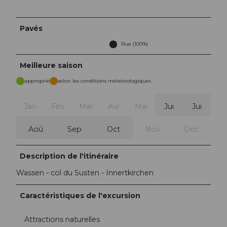
Pavés
Rue (100%)
Meilleure saison
approprié
selon les conditions météorologiques
Jan
Fév
Mar
Avr
Mai
Jui
Jui
Aoû
Sep
Oct
Nov
Déc
Description de l'itinéraire
Wassen - col du Susten - Innertkirchen
Caractéristiques de l'excursion
Attractions naturelles