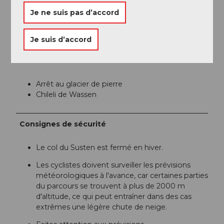
Je ne suis pas d’accord
Organisation
Région de vacances Andermatt
Je suis d’accord
Conseil de l'auteur
Arrêt au glacier de pierre
Chileli de Wassen
Consignes de sécurité
Le col du Susten est fermé en hiver.
Les cyclistes doivent surveiller les prévisions
météorologiques à l'avance, car certaines parties
du parcours se trouvent à plus de 2000 m
d'altitude, ce qui peut entraîner dans des cas
extrêmes une légère chute de neige.