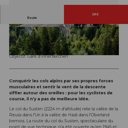
GPX
Route
2:55 h
45,30 km
© Martin Wabel, Ferienregion Andermatt
© Andermatt-Urserntal Tourismus GmbH, Ferie
1.312 m
1.601 m
nregion Andermatt
626 m
2.227 m
1.601 m
Départ: Wassen
Objectif: Gare d'Innertkirchen
© Martin Wabel, Ferienregion Andermatt
Conquérir les cols alpins par ses propres forces
musculaires et sentir le vent de la descente
siffler autour des oreilles : pour les cyclistes de
course, il n'y a pas de meilleure idée.
Le col du Susten (2224 m d'altitude) relie la vallée de la
Reuss dans l'Uri à la vallée de Hasli dans l'Oberland
bernois. La route du col du Susten, spectaculaire du
point de vue technique, n'a été ouverte qu'en 1945 et