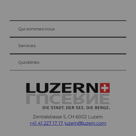
© Be
at Bre
chbü
hl
Qui sommes nous
Carte d’hôte Lucerne
Vos avantages en tant qu'hôte pour la nuit
Services
Quicklinks
Zentralstrasse 5, CH-6002 Luzern
+41 41 227 17 17
,
luzern@luzern.com