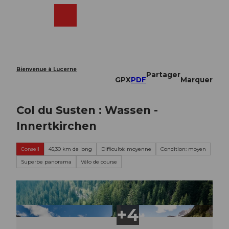
T
o
Webcams
Recherche
Menu
Shop
c
o
n
t
e
Bienvenue à Lucerne
Partager
n
GPX
PDF
Marquer
t
Col du Susten : Wassen -
Innertkirchen
Conseil
45,30 km de long
Difficulté: moyenne
Condition: moyen
Superbe panorama
Vélo de course