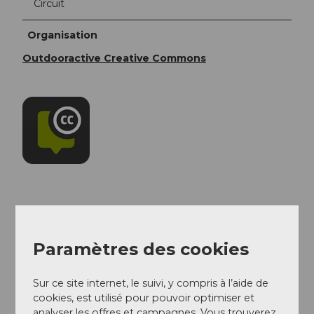
Circuit
Organisation
Outdooractive Creative Commons
A proximité
Regarder sur la carte
Paramètres des cookies
Sur ce site internet, le suivi, y compris à l’aide de
Evénement
cookies, est utilisé pour pouvoir optimiser et
analyser les offres et campagnes. Vous trouverez