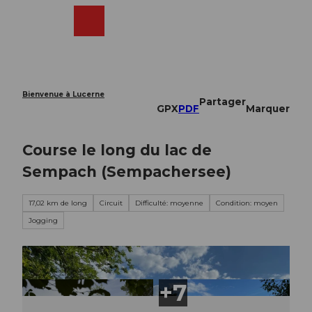
T
o
Webcams
Recherche
Menu
Shop
c
o
n
t
e
Bienvenue à Lucerne
Partager
n
GPX
PDF
Marquer
t
Course le long du lac de
Sempach (Sempachersee)
17,02 km de long
Circuit
Difficulté: moyenne
Condition: moyen
Jogging