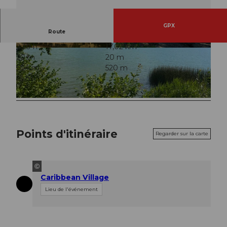
GPX
Route
2:30 h
17,02 km
© Erlebnismacher AG
© Naim Redzepi, Community
20 m
20 m
504 m
520 m
16 m
© Naim Redzepi, Community
Points d'itinéraire
Regarder sur la carte
©
Caribbean Village
Lieu de l'événement