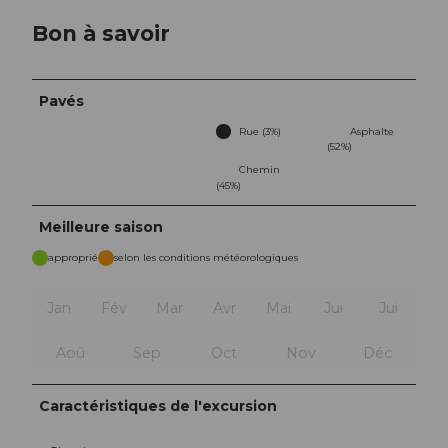
Bon à savoir
Pavés
Rue (3%)
Asphalte
(52%)
Chemin
(45%)
Meilleure saison
approprié
selon les conditions météorologiques
Jan
Fév
Mar
Avr
Mai
Jui
Jui
Aoû
Sep
Oct
Nov
Déc
Caractéristiques de l'excursion