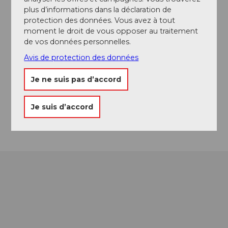
A voir
plus d’informations dans la déclaration de
protection des données. Vous avez à tout
moment le droit de vous opposer au traitement
Excursions
de vos données personnelles.
Avis de protection des données
Contact
Je ne suis pas d’accord
6204
Sempach
Je suis d’accord
Arrivée