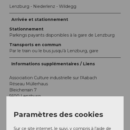
Lenzburg - Niederlenz - Wildegg
Arrivée et stationnement
Stationnement
Parkings payants disponibles à la gare de Lenzburg
Transports en commun
Par le train ou le bus jusqu'à Lenzburg, gare
Informations supplémentaires / Liens
Association Culture industrielle sur l'Aabach
Réseau Müllerhaus
Bleicherrain 7
5600 Lenzburg
+41 (0)62 888 01 00
industriekultur@lenzburg.ch
Paramètres des cookies
www.lenzburg.ch/de/content
et
Sur ce site internet, le suivi, y compris à l’aide de