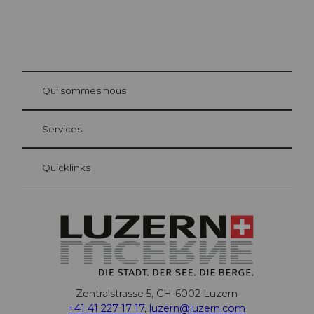
© Be
at Bre
chbü
hl
Qui sommes nous
Carte d’hôte Lucerne
Vos avantages en tant qu'hôte pour la nuit
Services
Quicklinks
Zentralstrasse 5, CH-6002 Luzern
+41 41 227 17 17
,
luzern@luzern.com