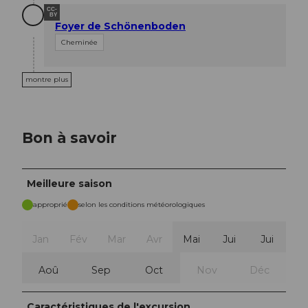
CC-
BY
Foyer de Schönenboden
Cheminée
montre plus
Bon à savoir
Meilleure saison
approprié
selon les conditions météorologiques
Jan
Fév
Mar
Avr
Mai
Jui
Jui
Aoû
Sep
Oct
Nov
Déc
Caractéristiques de l'excursion