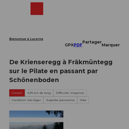
T
o
Webcams
Recherche
Menu
Shop
c
o
n
t
e
Bienvenue à Lucerne
Partager
n
GPX
PDF
Marquer
t
De Krienseregg à Fräkmüntegg
sur le Pilate en passant par
Schönenboden
Conseil
4,94 km de long
Difficulté: moyenne
Condition: très léger
Superbe panorama
Hike