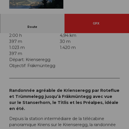
© Nidwalden Tourismus, Erika Schawalder |
CC-BY
GPX
Route
2:00 h
4,94 km
397 m
30 m
1.023 m
1.420 m
397 m
Départ: Krienseregg
Objectif: Fräkmüntegg
Randonnée agréable de Krienseregg par Roteflue
et Trümmelegg jusqu’à Fräkmüntegg avec vue
sur le Stanserhorn, le Titlis et les Préalpes, idéale
en été.
Depuis la station intermédiaire de la télécabine
panoramique Kriens sur le Krienseregg, la randonnée