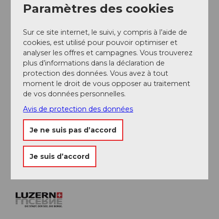
Avec les CFF jusqu'à la gare de Kriens, Mattenhof, puis
Paramètres des cookies
en bus jusqu'aux remontées mécaniques du Pilate.
Sur ce site internet, le suivi, y compris à l’aide de
Auteur(e)
cookies, est utilisé pour pouvoir optimiser et
Luzern Tourismus
analyser les offres et campagnes. Vous trouverez
plus d’informations dans la déclaration de
protection des données. Vous avez à tout
Organisation
moment le droit de vous opposer au traitement
Lucerne Tourisme
de vos données personnelles.
Avis de protection des données
Conseil de l'auteur
Bon à savoir
Je ne suis pas d’accord
La cabane Schönenbodenhütte des Alpenfreunde
Pilatus est ouverte le samedi et le dimanche.
Je suis d’accord