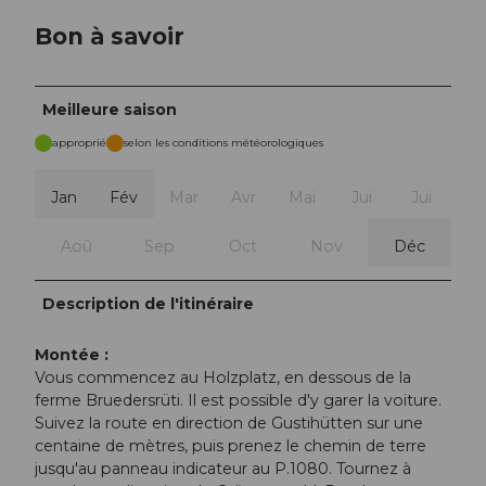
Bon à savoir
Meilleure saison
approprié
selon les conditions météorologiques
Jan
Fév
Mar
Avr
Mai
Jui
Jui
Aoû
Sep
Oct
Nov
Déc
Description de l'itinéraire
Montée :
Vous commencez au Holzplatz, en dessous de la
ferme Bruedersrüti. Il est possible d'y garer la voiture.
Suivez la route en direction de Gustihütten sur une
centaine de mètres, puis prenez le chemin de terre
jusqu'au panneau indicateur au P.1080. Tournez à