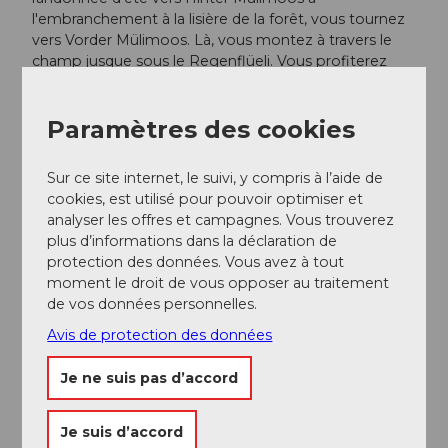
l'embranchement à la lisière de la forêt, vous tournez
vers Vorder Mülimoos. Là, vous montez à travers le
champ jusque sous le Regenflüeli. Vous profiterez
ainsi d'une autre belle descente avant de suivre à
nouveau l'itinéraire de montée vers Bruedersrüti.
Paramètres des cookies
Arrivée et stationnement
Sur ce site internet, le suivi, y compris à l’aide de
Stationnement
cookies, est utilisé pour pouvoir optimiser et
Il est possible de se garer près du parc à bois en
analyser les offres et campagnes. Vous trouverez
dessous de la ferme Bruedersrüti.
plus d’informations dans la déclaration de
protection des données. Vous avez à tout
Organisation
moment le droit de vous opposer au traitement
de vos données personnelles.
Luzern Tourismus
Avis de protection des données
Je ne suis pas d’accord
A proximité
Je suis d’accord
Regarder sur la carte