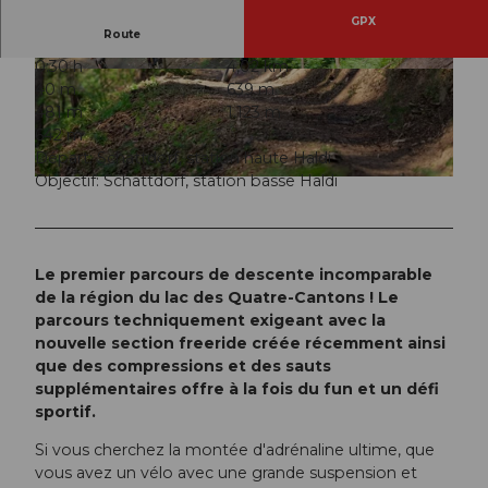
GPX
Route
0:30 h
4,02 km
© Bikegenoss Zentralschweiz, Bikegenoss Zent
© Bikegenoss Zentralschweiz, Bikegenoss Zent
40 m
639 m
ralschweiz
ralschweiz
481 m
1.123 m
642 m
Départ: Schattdorf, station haute Haldi
Objectif: Schattdorf, station basse Haldi
© Bikegenoss Zentralschweiz, Bikegenoss Zentralschweiz
Le premier parcours de descente incomparable
de la région du lac des Quatre-Cantons ! Le
parcours techniquement exigeant avec la
nouvelle section freeride créée récemment ainsi
que des compressions et des sauts
supplémentaires offre à la fois du fun et un défi
sportif.
Si vous cherchez la montée d'adrénaline ultime, que
vous avez un vélo avec une grande suspension et