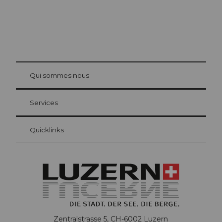
© Be
at Bre
chbü
hl
Qui sommes nous
Carte d’hôte Lucerne
Vos avantages en tant qu'hôte pour la nuit
Services
Quicklinks
Zentralstrasse 5, CH-6002 Luzern