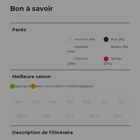
Bon à savoir
Pavés
Inconnu (4%)
Rue (3%)
Asphalte
Ballast (3%)
(14%)
Chemin
Sentier
(39%)
(37%)
Meilleure saison
approprié
selon les conditions météorologiques
Jan
Fév
Mar
Avr
Mai
Jui
Jui
Aoû
Sep
Oct
Nov
Déc
Description de l'itinéraire