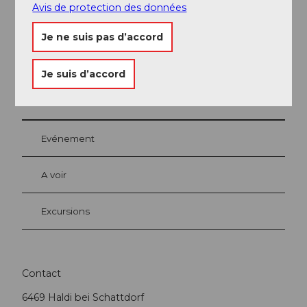
Bikegenoss Zentralschweiz
Avis de protection des données
Je ne suis pas d’accord
Je suis d’accord
A proximité
Regarder sur la carte
Evénement
A voir
Excursions
Contact
6469
Haldi bei Schattdorf