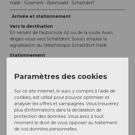
Haldi - Gosmerli - Bannwald - Schattdorf
Arrivée et stationnement
Vers la destination
En venant de l'autoroute A2 ou de la route Axen,
dirigez-vous vers Schattdorf. Suivez ensuite la
signalisation du téléphérique Schattdorf-Haldi.
Stationnement
Parking payant près du téléphérique Schattdorf-Haldi.
Transports en commun
Paramètres des cookies
Prenez le train jusqu'à la gare de Flüelen, puis changez
pour le bus en direction d'Erstfeld/Göschenen.
Descendez à l'arrêt de bus Schattdorf, Dorf.
Sur ce site internet, le suivi, y compris à l’aide de
cookies, est utilisé pour pouvoir optimiser et
analyser les offres et campagnes. Vous trouverez
Auteur(e)
plus d’informations dans la déclaration de
Uri Tourismus AG
protection des données. Vous avez à tout
moment le droit de vous opposer au traitement
Organisation
de vos données personnelles.