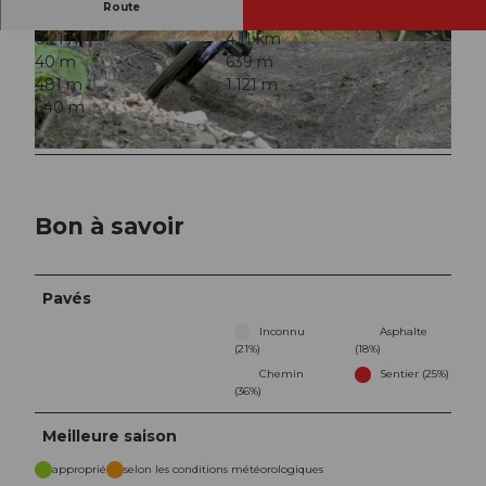
Route
0:21 h
4,11 km
© ARE, Verein Urner Wanderwege |
CC-BY
© ARE, Verein Urner Wanderwege |
CC-BY
40 m
639 m
481 m
1.121 m
640 m
© ARE, Verein Urner Wanderwege |
CC-BY
Bon à savoir
Pavés
Inconnu
Asphalte
(21%)
(18%)
Chemin
Sentier (25%)
(36%)
Meilleure saison
approprié
selon les conditions météorologiques