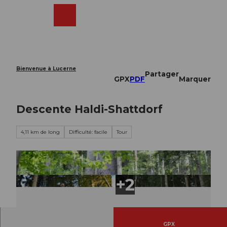
T
o
Webcams
Recherche
Menu
Shop
c
o
n
t
e
Bienvenue à Lucerne
Partager
n
GPX
PDF
Marquer
t
Descente Haldi-Shattdorf
4,11 km de long
Difficulté: facile
Tour
GPX