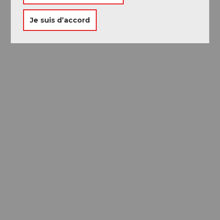
Je suis d’accord
Passeport des
Musées
Libre accès à neuf musées