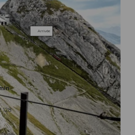
Contact
6010
Kriens
Arrivée
emin
2 128
ulaire