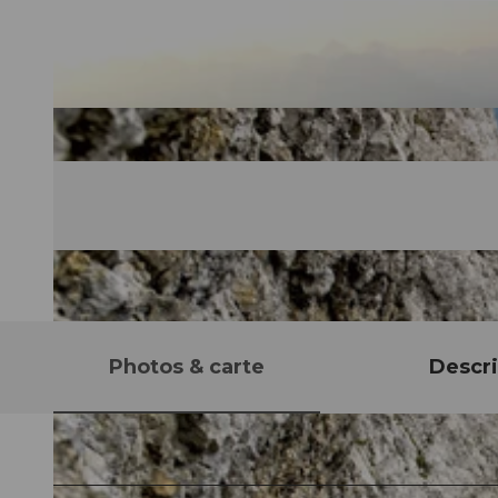
Photos & carte
Descri