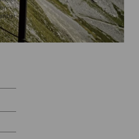
 on
entier