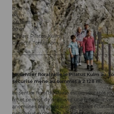
0:40 h
94 m
2.038 m
90 m
Départ: Pilatus-Kulm
Objectif: Tomlishorn
Le sentier floral relie le Pilatus Kulm au 
sécurisé mène au sommet à 2 128 m.
Le sentier floral du Pilate est un véritable jo
m) et permet de découvrir une grande diversi
anémones blanches aux gentianes éclatante
panneaux expliquent les espèces, leurs coule