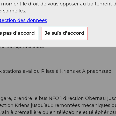
t moment le droit de vous opposer au traitement 
rsonnelles.
otection des données
ern Süd/Kriens.
s pas d’accord
Je suis d’accord
sortie Alpnachstad.
 stations aval du Pilate à Kriens et Alpnachstad.
a gare, prendre le bus NFO 1 direction Obernau jus
direction Kriens jusqu’aux remontées mécaniques d
rain à crémaillère ou en télécabine et téléphériqu