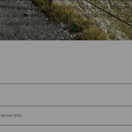
rience pour tous les sens. Avec un peu de chance,
 en soirée, évoluant sur les parois rocheuses. Le s
s, engagée pour la protection du massif.
Sentier (91%)