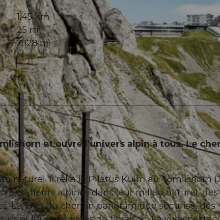
1,45 km
25 m
2.128 m
Tomlishorn et ouvre l’univers alpin à tous. Le ch
yau naturel. Il relie le Pilatus Kulm au Tomlishorn (
té de fleurs alpines dans leur milieu naturel, des
s. Le long du chemin panoramique sécurisé, des
urs et leurs périodes de floraison. La vue spectac