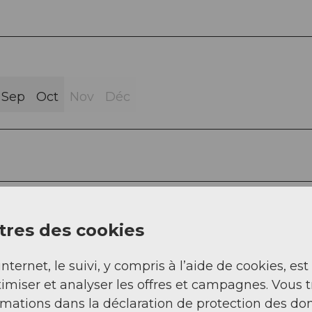
Sep
Oct
Nov
Déc
et suffisamment d’eau font partie de l’équipeme
res des cookies
internet, le suivi, y compris à l’aide de cookies, est
imiser et analyser les offres et campagnes. Vous 
rmations dans la déclaration de protection des do