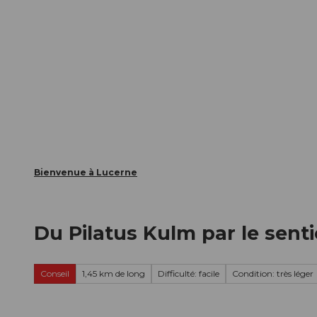
T
nts
Webcams
Carte d’hôte
o
c
La ville
La région
Informer
o
n
t
e
n
t
Bienvenue à Lucerne
Du Pilatus Kulm par le senti
Conseil
1,45 km de long
Difficulté: facile
Condition: très léger