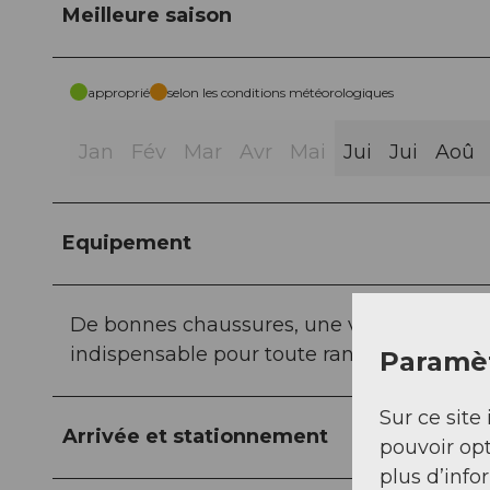
Meilleure saison
approprié
selon les conditions météorologiques
Jan
Fév
Mar
Avr
Mai
Jui
Jui
Aoû
Equipement
De bonnes chaussures, une veste de pluie 
indispensable pour toute randonnée.
Paramèt
Sur ce site 
Arrivée et stationnement
pouvoir opt
plus d’info