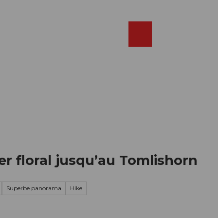
Réserver
FR
Webcams
Recherche
Shop
er floral jusqu’au Tomlishorn
Superbe panorama
Hike