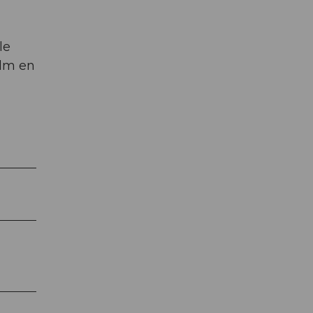
le
ulm en