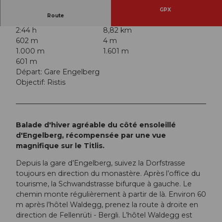
GPX
Route
2:44 h
8,82 km
602 m
4 m
1.000 m
1.601 m
601 m
Départ: Gare Engelberg
Objectif: Ristis
Balade d'hiver agréable du côté ensoleillé
d'Engelberg, récompensée par une vue
magnifique sur le Titlis.
Depuis la gare d’Engelberg, suivez la Dorfstrasse
toujours en direction du monastère. Après l’office du
tourisme, la Schwandstrasse bifurque à gauche. Le
chemin monte régulièrement à partir de là. Environ 60
m après l’hôtel Waldegg, prenez la route à droite en
direction de Fellenrüti - Bergli. L’hôtel Waldegg est