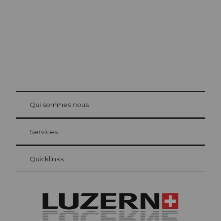
© Be
at Bre
chbü
hl
Qui sommes nous
Carte d’hôte Lucerne
Vos avantages en tant qu'hôte pour la nuit
Services
Quicklinks