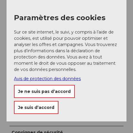
Rapport de sports de neige
Paramètres des cookies
Gastronomie
Berglodge Ristis
Sur ce site internet, le suivi, y compris à l’aide de
cookies, est utilisé pour pouvoir optimiser et
Auteur(e)
analyser les offres et campagnes. Vous trouverez
plus d’informations dans la déclaration de
Engelberg - Titlis Tourismus
protection des données. Vous avez à tout
moment le droit de vous opposer au traitement
Organisation
de vos données personnelles.
Engelberg-Titlis Tourismus
Avis de protection des données
Conseil de l'auteur
Je ne suis pas d’accord
Si la montée de la Schwandstrasse jusqu'à Fellenrüti
est trop raide, prenez le bus sportif gratuit à la gare
Je suis d’accord
d'Engelberg et commencez la balade d'hiver depuis
Fellenrüti.
Consignes de sécurité