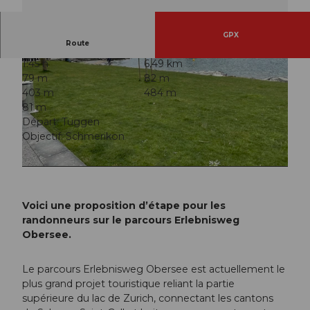
GPX
Route
1:45 h
6,49 km
79 m
82 m
403 m
484 m
81 m
Départ: Tuggen
Objectif: Schmerikon
© Rapperswil Zürichsee Tourismus
© Rapperswil Zürichsee Tourismus
Voici une proposition d’étape pour les
randonneurs sur le parcours Erlebnisweg
Obersee.
Le parcours Erlebnisweg Obersee est actuellement le
plus grand projet touristique reliant la partie
supérieure du lac de Zurich, connectant les cantons