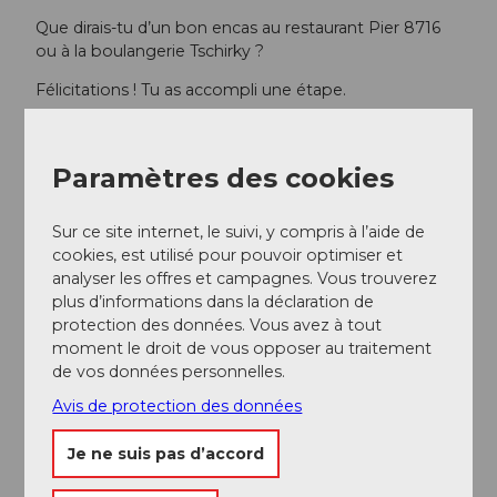
Que dirais-tu d’un bon encas au restaurant Pier 8716
ou à la boulangerie Tschirky ?
Félicitations ! Tu as accompli une étape.
PS : Bientôt, d’autres personnages apparaîtront à
Uznach et Tuggen sur le parcours Erlebnisweg
Paramètres des cookies
Obersee.
Il vaut donc la peine de refaire ce magnifique parcours
Sur ce site internet, le suivi, y compris à l’aide de
à pied ou à vélo.
cookies, est utilisé pour pouvoir optimiser et
analyser les offres et campagnes. Vous trouverez
plus d’informations dans la déclaration de
Equipement
protection des données. Vous avez à tout
moment le droit de vous opposer au traitement
Chaussures solides
de vos données personnelles.
Bouteille d’eau
Avis de protection des données
Arrivée et stationnement
Je ne suis pas d’accord
Transports en commun