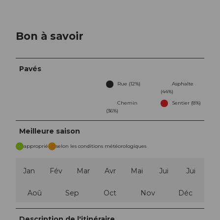
Bon à savoir
Pavés
Rue (12%)
Asphalte
(44%)
Chemin
Sentier (8%)
(36%)
Meilleure saison
approprié
selon les conditions météorologiques
Jan
Fév
Mar
Avr
Mai
Jui
Jui
Aoû
Sep
Oct
Nov
Déc
Description de l'itinéraire