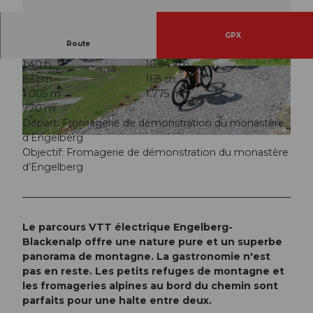
GPX
Route
1:40 h
16,04 km
© Engelberg - Titlis Tourismus, Engelberg-Titlis
© Engelberg - Titlis Tourismus, Engelberg-Titlis
831 m
168 m
Tourismus
Tourismus
1.005 m
1.775 m
770 m
Départ: Fromagerie de démonstration du monastère
d’Engelberg
© Engelberg - Titlis Tourismus, Engelberg-Titlis Tourismus
Objectif: Fromagerie de démonstration du monastère
d’Engelberg
Le parcours VTT électrique Engelberg-
Blackenalp offre une nature pure et un superbe
panorama de montagne. La gastronomie n'est
pas en reste. Les petits refuges de montagne et
les fromageries alpines au bord du chemin sont
parfaits pour une halte entre deux.