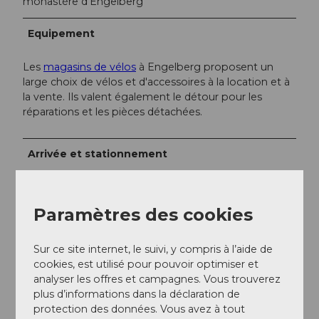
monastère d’Engelberg
Equipement
Les
magasins de vélos
à Engelberg proposent un
large choix de vélos et d'accessoires à la location et à
la vente. Ils valent également le détour pour les
réparations et les pièces détachées.
Arrivée et stationnement
Vers la destination
En voiture, prenez l'A2 (Bâle-Gotthard) jusqu'à Stans
Sud, puis la route principale sur 20 km jusqu'à
Paramètres des cookies
Engelberg. Engelberg se trouve à 30 minutes de
Lucerne, 1 heure 15 de Bâle, Zürich ou Berne.
Sur ce site internet, le suivi, y compris à l’aide de
Stationnement
cookies, est utilisé pour pouvoir optimiser et
Des places de stationnement payantes sont
analyser les offres et campagnes. Vous trouverez
disponibles à Engelberg.
plus d’informations dans la déclaration de
protection des données. Vous avez à tout
Transports en commun