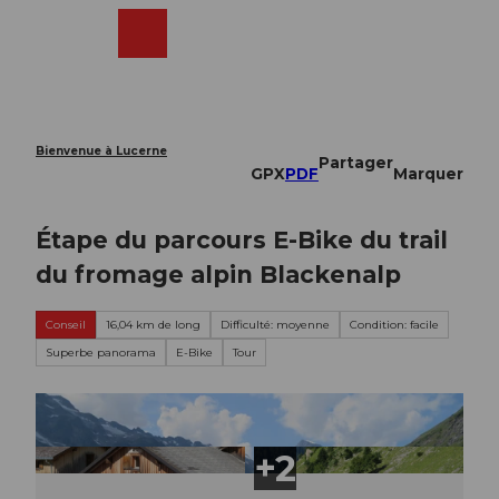
T
o
Webcams
Recherche
Menu
Shop
c
o
n
t
e
Bienvenue à Lucerne
Partager
n
GPX
PDF
Marquer
t
Étape du parcours E-Bike du trail
du fromage alpin Blackenalp
Conseil
16,04 km de long
Difficulté: moyenne
Condition: facile
Superbe panorama
E-Bike
Tour