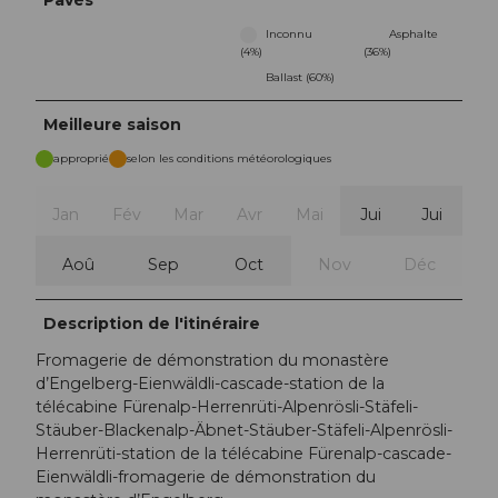
Inconnu
Asphalte
(4%)
(36%)
Ballast (60%)
Meilleure saison
approprié
selon les conditions météorologiques
Jan
Fév
Mar
Avr
Mai
Jui
Jui
Aoû
Sep
Oct
Nov
Déc
Description de l'itinéraire
Fromagerie de démonstration du monastère
d’Engelberg-Eienwäldli-cascade-station de la
télécabine Fürenalp-Herrenrüti-Alpenrösli-Stäfeli-
Stäuber-Blackenalp-Äbnet-Stäuber-Stäfeli-Alpenrösli-
Herrenrüti-station de la télécabine Fürenalp-cascade-
Eienwäldli-fromagerie de démonstration du