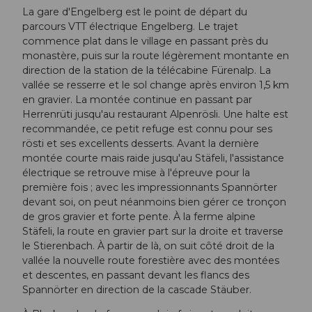
La gare d'Engelberg est le point de départ du
parcours VTT électrique Engelberg. Le trajet
commence plat dans le village en passant près du
monastère, puis sur la route légèrement montante en
direction de la station de la télécabine Fürenalp. La
vallée se resserre et le sol change après environ 1,5 km
en gravier. La montée continue en passant par
Herrenrüti jusqu'au restaurant Alpenrösli. Une halte est
recommandée, ce petit refuge est connu pour ses
rösti et ses excellents desserts. Avant la dernière
montée courte mais raide jusqu'au Stäfeli, l'assistance
électrique se retrouve mise à l'épreuve pour la
première fois ; avec les impressionnants Spannörter
devant soi, on peut néanmoins bien gérer ce tronçon
de gros gravier et forte pente. À la ferme alpine
Stäfeli, la route en gravier part sur la droite et traverse
le Stierenbach. À partir de là, on suit côté droit de la
vallée la nouvelle route forestière avec des montées
et descentes, en passant devant les flancs des
Spannörter en direction de la cascade Stäuber.