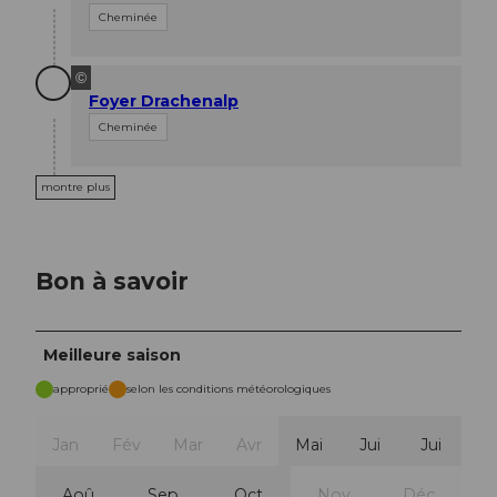
Cheminée
©
Foyer Drachenalp
Cheminée
montre plus
Bon à savoir
Meilleure saison
approprié
selon les conditions météorologiques
Jan
Fév
Mar
Avr
Mai
Jui
Jui
Aoû
Sep
Oct
Nov
Déc