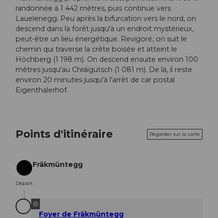
randonnée à 1 442 mètres, puis continue vers
Lauelenegg. Peu après la bifurcation vers le nord, on
descend dans la forêt jusqu'à un endroit mystérieux,
peut-être un lieu énergétique. Revigoré, on suit le
chemin qui traverse la crête boisée et atteint le
Höchberg (1 198 m). On descend ensuite environ 100
mètres jusqu'au Chräigütsch (1 081 m). De là, il reste
environ 20 minutes jusqu'à l'arrêt de car postal
Eigenthalerhof.
Points d'itinéraire
Regarder sur la carte
Fräkmüntegg
Départ
Départ
©
Foyer de Fräkmüntegg