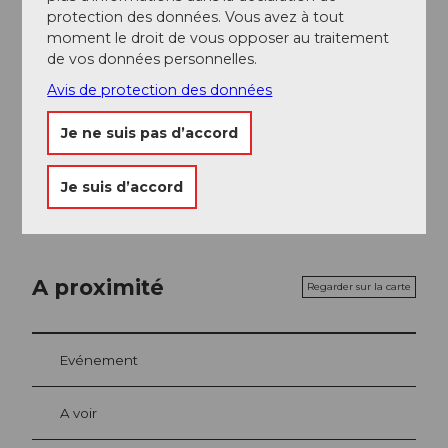
Pilate.
protection des données. Vous avez à tout
moment le droit de vous opposer au traitement
Auteur(e)
de vos données personnelles.
Luzern Tourismus
Avis de protection des données
Je ne suis pas d’accord
Organisation
Luzern Tourismus
Je suis d’accord
A proximité
Regarder sur la carte
Evénement
A voir