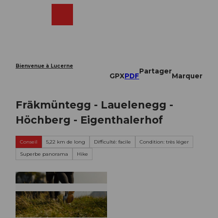
T
o
Webcams
Recherche
Menu
Shop
c
o
n
t
e
Bienvenue à Lucerne
Partager
n
GPX
PDF
Marquer
t
Fräkmüntegg - Lauelenegg -
Höchberg - Eigenthalerhof
Conseil
5,22 km de long
Difficulté: facile
Condition: très léger
Superbe panorama
Hike