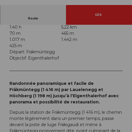
© Switzerland Tourism | Yves Bachmann, Luzer
n Tourismus
GPX
Route
1:40 h
5,22 km
70 m
465 m
1.017 m
1.442 m
425 m
Départ: Fräkmüntegg
Objectif: Eigenthalerhof
Randonnée panoramique et facile de
Fräkmüntegg (1 416 m) par Lauelenegg et
Höchberg (1 198 m) jusqu’à l’Eigenthalerhof avec
panorama et possibilité de restauration.
Depuis la station de Fräkmüntegg (1 416 m), le chemin
monte légèrement dans un premier temps, passe
devant la piste de luge Fräkigaudi et mène à
Fräkmüntegg proprement dite, point culminant de la