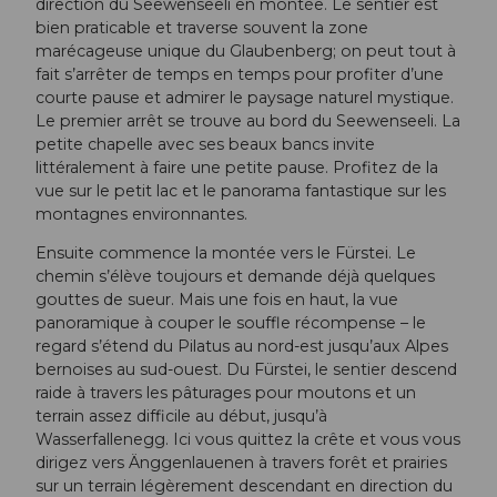
direction du Seewenseeli en montée. Le sentier est
bien praticable et traverse souvent la zone
marécageuse unique du Glaubenberg; on peut tout à
fait s’arrêter de temps en temps pour profiter d’une
courte pause et admirer le paysage naturel mystique.
Le premier arrêt se trouve au bord du Seewenseeli. La
petite chapelle avec ses beaux bancs invite
littéralement à faire une petite pause. Profitez de la
vue sur le petit lac et le panorama fantastique sur les
montagnes environnantes.
Ensuite commence la montée vers le Fürstei. Le
chemin s’élève toujours et demande déjà quelques
gouttes de sueur. Mais une fois en haut, la vue
panoramique à couper le souffle récompense – le
regard s’étend du Pilatus au nord-est jusqu’aux Alpes
bernoises au sud-ouest. Du Fürstei, le sentier descend
raide à travers les pâturages pour moutons et un
terrain assez difficile au début, jusqu’à
Wasserfallenegg. Ici vous quittez la crête et vous vous
dirigez vers Änggenlauenen à travers forêt et prairies
sur un terrain légèrement descendant en direction du