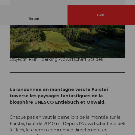
GPX
Route
3:40 h
9,34 km
© Martin Mägli, UNESCO Biosphäre Entlebuch
© Martin Mägli, UNESCO Biosphäre Entlebuch
710 m
690 m
1.329 m
2.039 m
710 m
Départ: Flühli, parking Alpwirtschaft Stäldeli
Objectif: Flühli, parking Alpwirtschaft Stäldeli
© Martin Mägli, UNESCO Biosphäre Entlebuch
La randonnée en montagne vers le Fürstei
traverse les paysages fantastiques de la
biosphère UNESCO Entlebuch et Obwald.
Chaque pas en vaut la peine lors de la montée sur le
Fürstei, haut de 2040 m. Depuis l’Alpwirtschaft Stäldeli
à Flühli, le chemin commence directement en