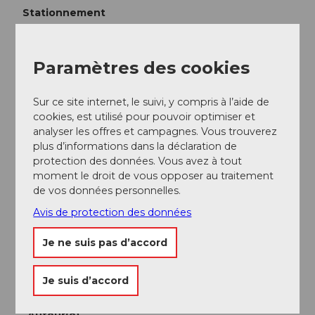
Stationnement
Un parking gratuit est disponible à l’Alpwirtschaft
Stäldeli.
Paramètres des cookies
Transports en commun
Sur ce site internet, le suivi, y compris à l’aide de
Il n’est pas possible d’utiliser les transports publics
cookies, est utilisé pour pouvoir optimiser et
pour cette balade.
analyser les offres et campagnes. Vous trouverez
plus d’informations dans la déclaration de
protection des données. Vous avez à tout
Informations supplémentaires / Liens
moment le droit de vous opposer au traitement
de vos données personnelles.
Biosphère UNESCO Entlebuch
Avis de protection des données
Centre de la biosphère
Chloschterbüel 28
Je ne suis pas d’accord
CH-6170 Schüpfheim
Téléphone +41(0) 41 485 42 50
www.biosphaere.ch
Je suis d’accord
Auteur(e)