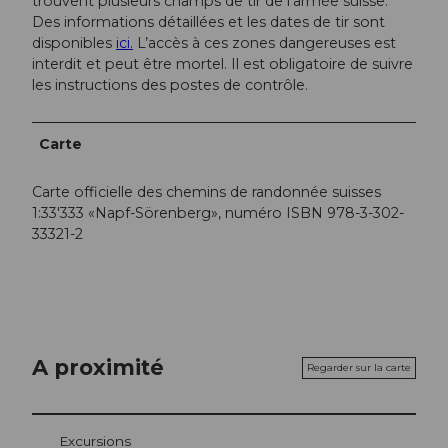
trouvent plusieurs champs de tir de l’armée suisse.
Des informations détaillées et les dates de tir sont
disponibles
ici.
L’accès à ces zones dangereuses est
interdit et peut être mortel. Il est obligatoire de suivre
les instructions des postes de contrôle.
Carte
Carte officielle des chemins de randonnée suisses
1:33'333 «Napf-Sörenberg», numéro ISBN 978-3-302-
33321-2
A proximité
Regarder sur la carte
Excursions