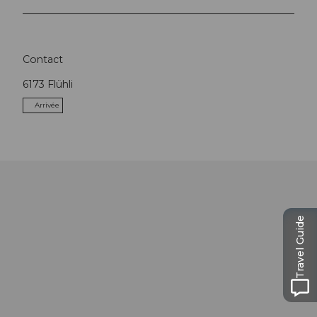
Contact
6173
Flühli
Arrivée
Travel Guide