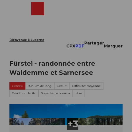
T
o
Webcams
Recherche
Menu
Shop
c
o
n
t
e
Bienvenue à Lucerne
Partager
n
GPX
PDF
Marquer
t
Fürstei - randonnée entre
Waldemme et Sarnersee
Conseil
9,34 km de long
Circuit
Difficulté: moyenne
Condition: facile
Superbe panorama
Hike