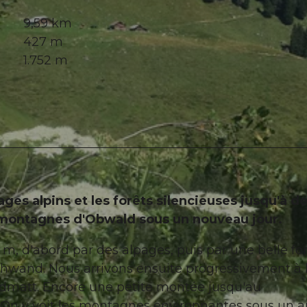
9,59 km
427 m
1.752 m
ges alpins et les forêts silencieuses jusqu'à d
 montagnes d'Obwald sous un nouveau jour.
, d'abord par des alpages, puis par une belle fo
chwand. Nous arrivons ensuite progressivement à 
edmatt. Encore une petite montée jusqu'au
. On y voit les montagnes environnantes sous un 