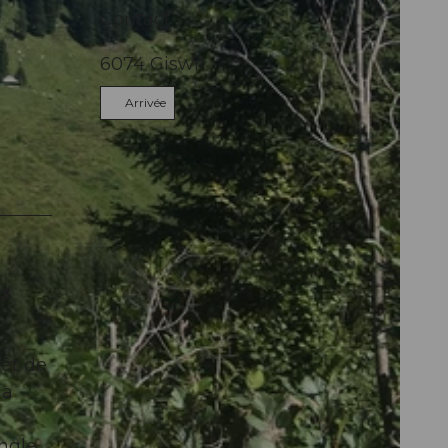
Contact
6074
Giswil
Arrivée
es
rêt de
la
angle