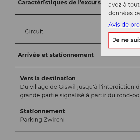
Caractéristiques de l'excursion
avez à tou
données pe
Avis de pr
Circuit
Je ne sui
Arrivée et stationnement
Vers la destination
Du village de Giswil jusqu'à l'interdiction 
grande partie signalisé à partir du rond-poi
Stationnement
Parking Zwirchi