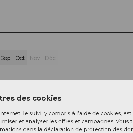
Sep
Oct
Nov
Déc
res des cookies
regg - Riedmattstöckli - Guberegg - Miesenegg -
internet, le suivi, y compris à l’aide de cookies, est
imiser et analyser les offres et campagnes. Vous 
rmations dans la déclaration de protection des do