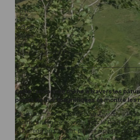
3:11 h
428 m
1.402 m
350 m
Départ: Zwirchi, Giswil
Objectif: Zwirchi, Giswil
Cette randonnée mène à travers les pâtura
points de vue magnifiques et montre les
La randonnée commence au Zwirchi, à 1400 m
sapins, en légère montée vers la Riedmatts
Guberegg en passant par les alpages de Ri
Riedmattstöckli, d'où la vue est magnifique