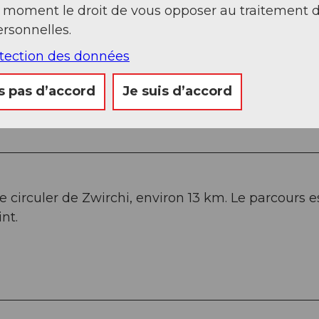
t moment le droit de vous opposer au traitement 
rsonnelles.
otection des données
s pas d’accord
Je suis d’accord
de circuler de Zwirchi, environ 13 km. Le parcours e
nt.