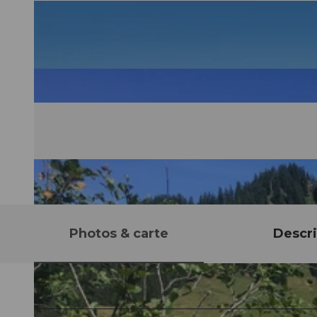
Photos & carte
Descri