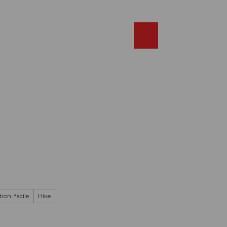
Réserver
FR
Webcams
Recherche
Shop
ion: facile
Hike