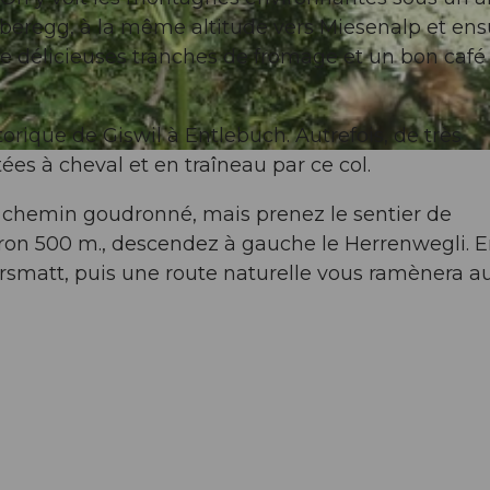
beregg, à la même altitude vers Miesenalp et ens
 De délicieuses tranches de fromage et un bon café
rique de Giswil à Entlebuch. Autrefois, de très
s à cheval et en traîneau par ce col.
e chemin goudronné, mais prenez le sentier de
ron 500 m., descendez à gauche le Herrenwegli. E
Dörsmatt, puis une route naturelle vous ramènera a