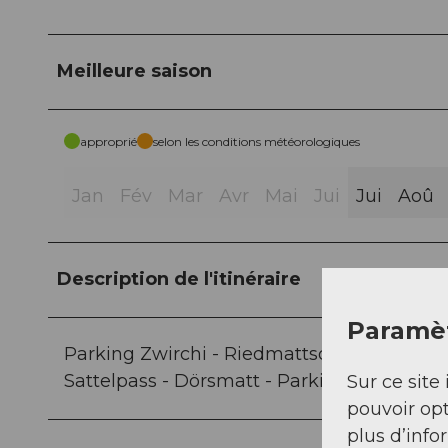
Meilleure saison
approprié
selon les conditions météorologiques
Jan
Fév
Mar
Avr
Mai
Jui
Jui
Aoû
Description de l'itinéraire
Paramèt
Parking Zwirchi - Riedmattschwand - Gube
Sattelpass - Dörsmatt - Parking Zwirchi
Sur ce site 
pouvoir opt
plus d’info