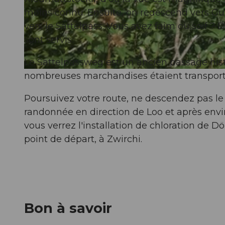
moins connu. Ensuite, on redescend vers Gu
vers le Sattelpass. Vous avez faim ou soif ?
© Obwalden Tourismus, Obwalden Tourismus
sont servis.
Le Sattelpassweg est un ancien passage histo
nombreuses marchandises étaient transportée
© Obwalden Tourismus, Obwalden Tourismus
Poursuivez votre route, ne descendez pas l
randonnée en direction de Loo et après envi
vous verrez l'installation de chloration de 
point de départ, à Zwirchi.
Bon à savoir