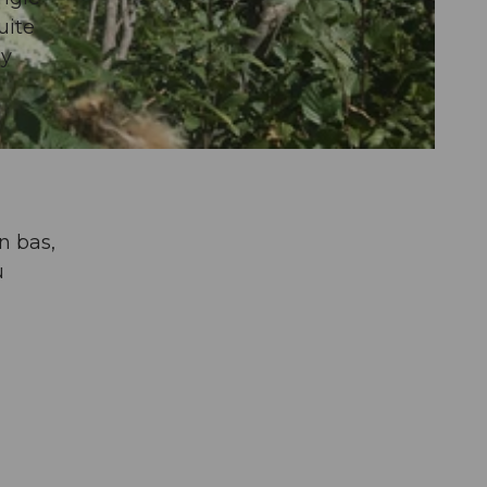
uite
 y
n bas,
u