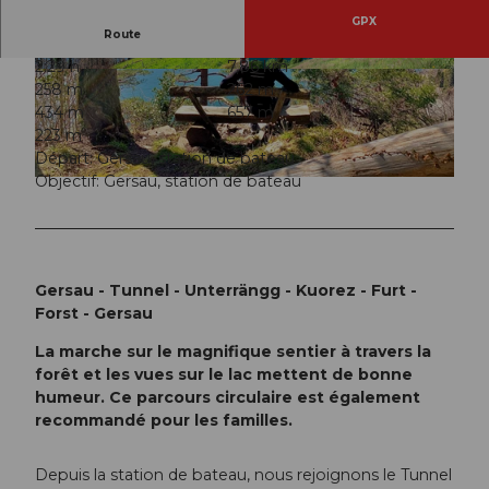
GPX
Route
2:29 h
7,86 km
© Denise Gerth, Gersau Tourismus
© Denise Gerth, Gersau Tourismus
258 m
262 m
434 m
657 m
223 m
Départ: Gersau, station de bateau
Objectif: Gersau, station de bateau
© Denise Gerth, Gersau Tourismus
Gersau - Tunnel - Unterrängg - Kuorez - Furt -
Forst - Gersau
La marche sur le magnifique sentier à travers la
forêt et les vues sur le lac mettent de bonne
humeur. Ce parcours circulaire est également
recommandé pour les familles.
Depuis la station de bateau, nous rejoignons le Tunnel