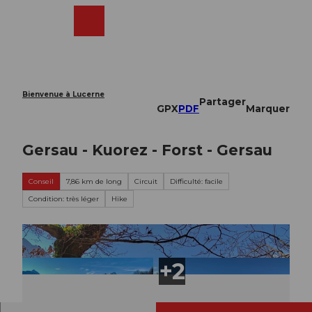
T
o
Webcams
Recherche
Menu
Shop
c
o
n
t
e
Bienvenue à Lucerne
Partager
n
GPX
PDF
Marquer
t
Gersau - Kuorez - Forst - Gersau
Conseil
7,86 km de long
Circuit
Difficulté: facile
Condition: très léger
Hike