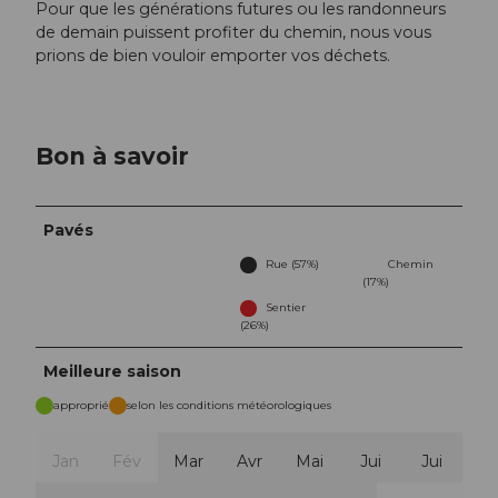
Pour que les générations futures ou les randonneurs
de demain puissent profiter du chemin, nous vous
prions de bien vouloir emporter vos déchets.
Bon à savoir
Pavés
Rue (57%)
Chemin
(17%)
Sentier
(26%)
Meilleure saison
approprié
selon les conditions météorologiques
Jan
Fév
Mar
Avr
Mai
Jui
Jui