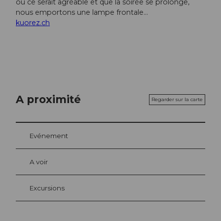
où ce serait agréable et que la soirée se prolonge,
nous emportons une lampe frontale...
kuorez.ch
A proximité
Regarder sur la carte
Evénement
A voir
Excursions