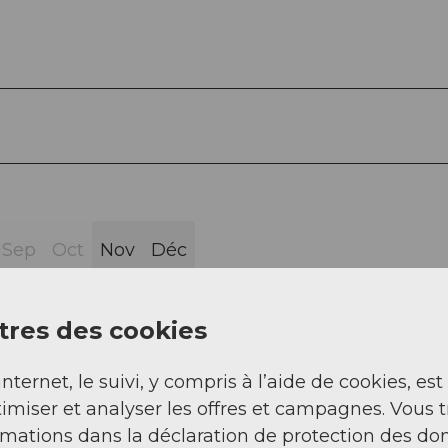
Sep
Oct
Nov
Déc
res des cookies
internet, le suivi, y compris à l’aide de cookies, est
imiser et analyser les offres et campagnes. Vous 
- Wächter's Butzen
rmations dans la déclaration de protection des do