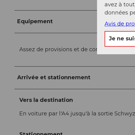
avez à tou
données pe
Equipement
Avis de pr
Je ne sui
Assez de provisions et de condition physi
Arrivée et stationnement
Vers la destination
En voiture par l'A4 jusqu'à la sortie Schwy
Stationnement