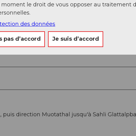
t moment le droit de vous opposer au traitement 
rsonnelles.
otection des données
s pas d’accord
Je suis d’accord
que
z, puis direction Muotathal jusqu'à Sahli Glattalpb