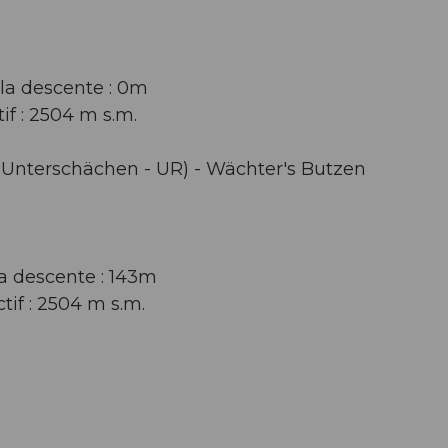
S
la descente : 0m
tif : 2504 m s.m.
n (Unterschächen - UR) - Wächter's Butzen
a descente : 143m
ctif : 2504 m s.m.