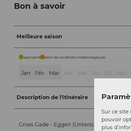
Bon à savoir
Meilleure saison
approprié
selon les conditions météorologiques
Jan
Fév
Mar
Avr
Mai
Jui
Jui
Aoû
Paramèt
Description de l'itinéraire
Sur ce site 
pouvoir opt
Gross Gade - Eggen (Unterschächen - UR) 
plus d’info