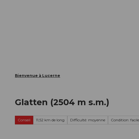
T
nts
Webcams
Carte d’hôte
o
c
La ville
La région
Informer
o
n
t
e
n
t
Bienvenue à Lucerne
Glatten (2504 m s.m.)
Conseil
11,52 km de long
Difficulté: moyenne
Condition: facil