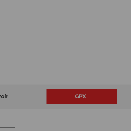
oir
GPX