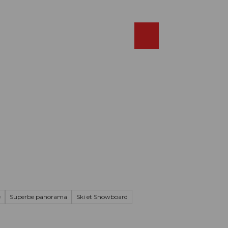
Réserver
FR
Webcams
Recherche
Shop
e
Superbe panorama
Ski et Snowboard