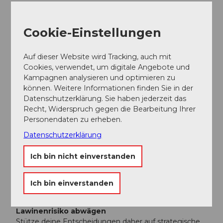
Gesund und fit in die Berge
Gute Fitness durch regelmäßigen Ausdauer- und
Kraftsport. Achte auf Kraftreserven für die Abfahrt.
Cookie-Einstellungen
Sorgfältige Tourenplanung
Besondere Beachtung verdient der Wetterbericht, da
Auf dieser Website wird Tracking, auch mit
Kälte, Wind und schlechte Sicht das Unfallrisiko stark
Cookies, verwendet, um digitale Angebote und
erhöhen. Plane Alternativrouten und Checkpunkte.
Kampagnen analysieren und optimieren zu
können. Weitere Informationen finden Sie in der
Vollständige Ausrüstung
Datenschutzerklärung. Sie haben jederzeit das
Standardausrüstung für den Notfall sind Lawinen-
Recht, Widerspruch gegen die Bearbeitung Ihrer
Verschütteten Suchgerät, Schaufel und Sonde, Erste-
Personendaten zu erheben.
Hilfe-Paket, Biwaksack, Mobiltelefon (Euro-Notruf 112)
und ein Airbag-System.
Datenschutzerklärung
Lawinenlagebericht
Ich bin nicht einverstanden
Informiere dich vor der Tour eingehend über die
Lawinengefahr! Wie hoch ist die Gefahrenstufe, wo
sind die Gefahrenstellen, was sind die aktuellen
Ich bin einverstanden
Lawinenprobleme
Lawinenrisiko abwägen
Stütze deine Entscheidungen daher auf strategische