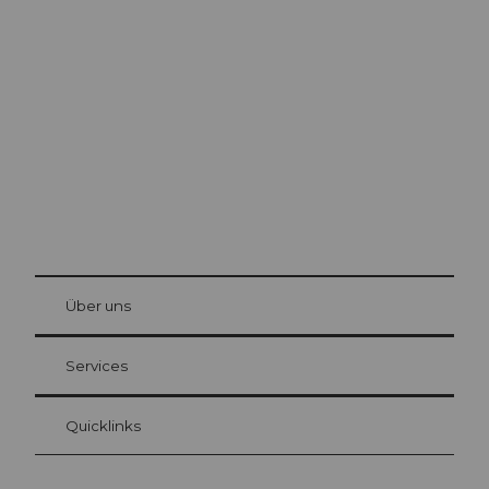
Ausflugstipps in
Luzern
Die Stadt. Der See. Die Berge.
© Be
at Bre
chbü
hl
Über uns
Gästekarte Luzern
Ihre Vorteile als Übernachtungsgast
Services
Quicklinks