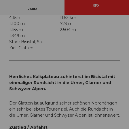
GPX
Route
4:15 h
11,52 km
1.100 m
723 m
1.155 m
2.504 m
1.349 m
Start: Bisistal, Sali
Ziel: Glatten
Herrliches Kalkplateau zuhinterst im Bisistal mit
einmaliger Rundsicht in die Urner, Glarner und
Schwyzer Alpen.
Der Glatten ist aufgrund seiner schönen Nordhängen
ein sehr beliebtes Tourenziel. Auch die Rundsicht in
die Urner, Glarner und Schwyzer Alpen ist lohnenswert.
Zustieg / Abfahrt