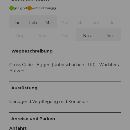
geeignet
wetterabhängig
Jan
Feb
Mär
Apr
Mai
Jun
Jul
Aug
Sep
Okt
Nov
Dez
Wegbeschreibung
Gross Gade - Eggen (Unterschächen - UR) - Wächters
Butzen
Ausrüstung
Genügend Verpflegung und Kondition
Anreise und Parken
Anfahrt