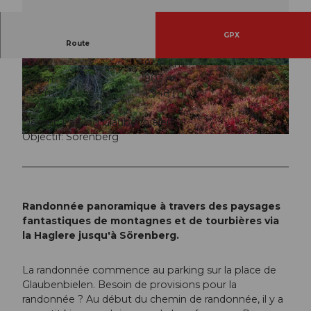
GPX
Route
3:35 h
9,78 km
© Martin Mägli, UNESCO Biosphäre Entlebuch
© Martin Mägli, UNESCO Biosphäre Entlebuch
485 m
903 m
1.151 m
1.948 m
797 m
Départ: Parking Glaubenbielen
Objectif: Sörenberg
© Martin Mägli, UNESCO Biosphäre Entlebuch
Randonnée panoramique à travers des paysages
fantastiques de montagnes et de tourbières via
la Haglere jusqu'à Sörenberg.
La randonnée commence au parking sur la place de
Glaubenbielen. Besoin de provisions pour la
randonnée ? Au début du chemin de randonnée, il y a