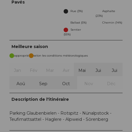
Pavés
Rue (3%)
Asphalte
(23%)
Ballast (5%)
Chemin (14%)
Sentier
(55%)
Meilleure saison
approprié
selon les conditions météorologiques
Jan
Fév
Mar
Avr
Mai
Jui
Jui
Aoû
Sep
Oct
Nov
Déc
Description de l'itinéraire
Parking Glaubenbielen - Rotspitz - Nünalpstock -
Teufimattsattel - Haglere - Alpweid - Sörenberg