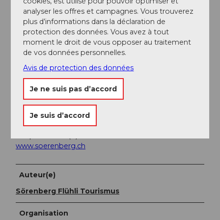
cookies, est utilisé pour pouvoir optimiser et
Sörenberg « Glaubenbielen, Parking ». Attention, il n'y
analyser les offres et campagnes. Vous trouverez
a que quelques courses par jour de Sörenberg au col
plus d’informations dans la déclaration de
de Glaubenbielen !
protection des données. Vous avez à tout
Planifiez votre voyage avec le
horaire en ligne des
moment le droit de vous opposer au traitement
CFF.
de vos données personnelles.
Avis de protection des données
Informations supplémentaires / Liens
Je ne suis pas d’accord
Sörenberg Flühli Tourisme
Rothornstrasse 21
Je suis d’accord
CH-6174 Sörenberg
Téléphone +41 (0)41 488 11 85
www.soerenberg.ch
Auteur(e)
Sörenberg Flühli Tourismus
Organisation