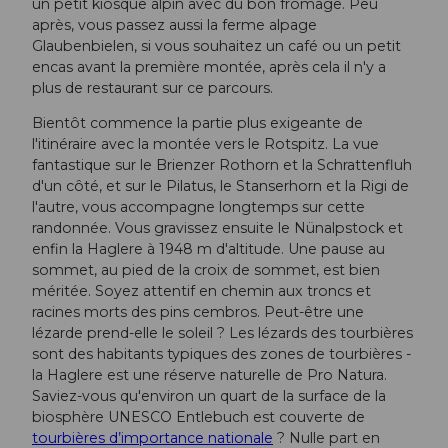
un petit kiosque alpin avec du bon fromage. Peu
après, vous passez aussi la ferme alpage
Glaubenbielen, si vous souhaitez un café ou un petit
encas avant la première montée, après cela il n'y a
plus de restaurant sur ce parcours.
Bientôt commence la partie plus exigeante de
l'itinéraire avec la montée vers le Rotspitz. La vue
fantastique sur le Brienzer Rothorn et la Schrattenfluh
d'un côté, et sur le Pilatus, le Stanserhorn et la Rigi de
l'autre, vous accompagne longtemps sur cette
randonnée. Vous gravissez ensuite le Nünalpstock et
enfin la Haglere à 1948 m d'altitude. Une pause au
sommet, au pied de la croix de sommet, est bien
méritée. Soyez attentif en chemin aux troncs et
racines morts des pins cembros. Peut-être une
lézarde prend-elle le soleil ? Les lézards des tourbières
sont des habitants typiques des zones de tourbières -
la Haglere est une réserve naturelle de Pro Natura.
Saviez-vous qu'environ un quart de la surface de la
biosphère UNESCO Entlebuch est couverte de
tourbières d’importance nationale
? Nulle part en