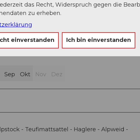
Weg (14%)
jederzeit das Recht, Widerspruch gegen die Bear
onendaten zu erheben.
tzerklärung
icht einverstanden
Ich bin einverstanden
Sep
Okt
Nov
Dez
pstock - Teufimattsattel - Haglere - Alpweid -