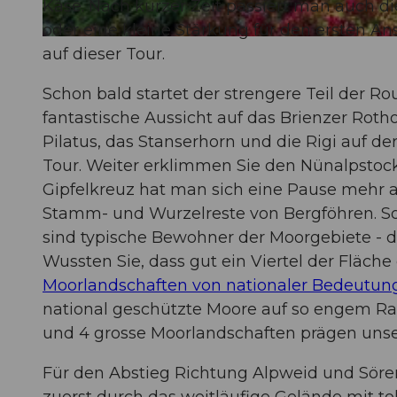
Käse. Nach kurzer Zeit passiert man auch die
oder eine kleine Stärkung für den ersten An
© Martin Mägli, UNESCO Biosphäre Entlebuch
auf dieser Tour.
Schon bald startet der strengere Teil der R
fantastische Aussicht auf das Brienzer Roth
Pilatus, das Stanserhorn und die Rigi auf de
Tour. Weiter erklimmen Sie den Nünalpstock
Gipfelkreuz hat man sich eine Pause mehr a
Stamm- und Wurzelreste von Bergföhren. Son
sind typische Bewohner der Moorgebiete - di
Wussten Sie, dass gut ein Viertel der Fläc
Moorlandschaften von nationaler Bedeutun
national geschützte Moore auf so engem R
und 4 grosse Moorlandschaften prägen unse
Für den Abstieg Richtung Alpweid und Sören
zuerst durch das weitläufige Gelände mit to