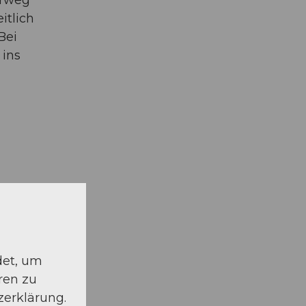
itlich
Bei
 ins
det, um
ren zu
zerklärung.