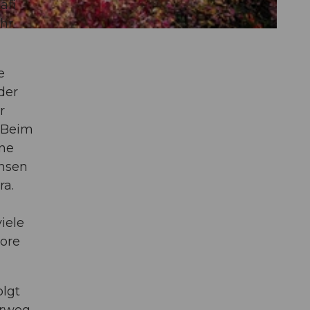
afi
ehr
e
der
r
. Beim
ene
chsen
ra.
iele
ore
olgt
erweg