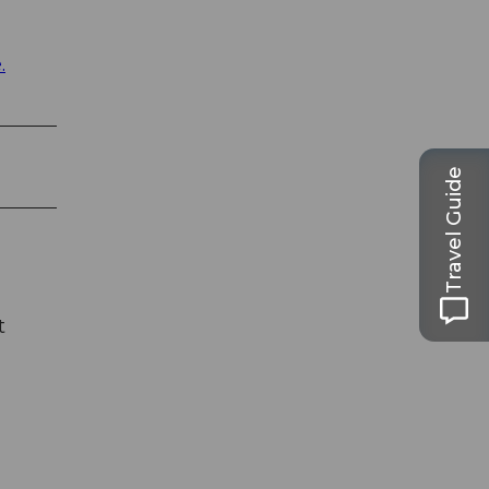
.
Travel Guide
t