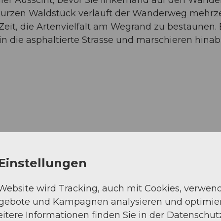
urzen Waldstück verläuft der Wanderweg mehrze
eit, die Artenvielfalt am Wegrand zu bestaunen. 
 die asphaltierte Strasse und marschieren hinab
Einstellungen
 Website wird Tracking, auch mit Cookies, verwen
ngebote und Kampagnen analysieren und optimie
Asphalt (23%)
itere Informationen finden Sie in der Datenschut