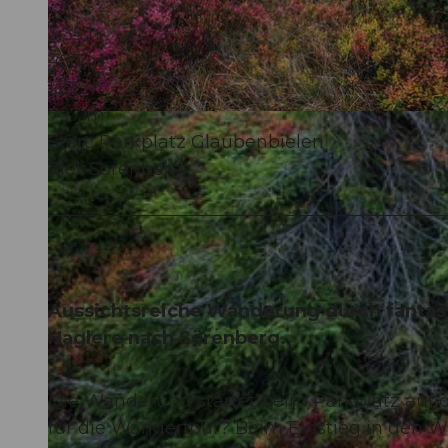
3:35 h
485 m
1.151 m
797 m
© Martin Mägli, UNESCO Biosphäre Entlebuch
Start: Parkplatz Glaubenbielen
Ziel: Sörenberg
Aussichtsreiche Wanderung durch fantas
Haglere nach Sörenberg.
Die Wanderung startet beim Parkplatz auf 
für die Wandertour? Beim Einstieg in den W