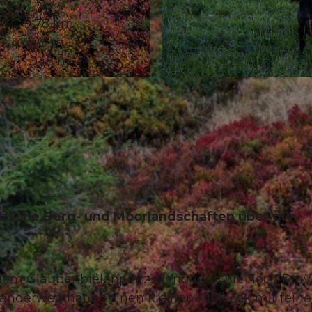
9,78 km
903 m
1.948 m
© Martin Mägli, UNESCO Biosphäre Entlebuch
tische Berg- und Moorlandschaften über die
dem Glaubenbielenplatz. Benötigen Sie noch Prov
anderweg hat es einen kleinen Alpkiosk mit fein