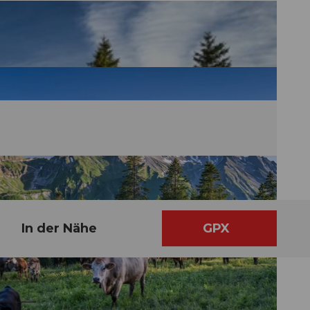
In der Nähe
GPX