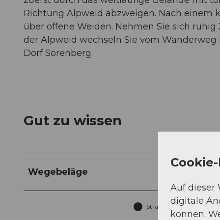
Richtung Alpweid abzweigen. Nach einem k
über offene Weiden. Nehmen Sie sich ruhig Z
der Alpweid wechseln Sie vom Wanderweg in
Dorf Sörenberg.
Gut zu wissen
Cookie-
Wegebeläge
Auf dieser
digitale A
Strasse (3%)
können. We