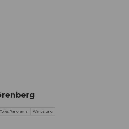
Informieren
Buchen
Business
W
Sörenberg
Tolles Panorama
Wanderung