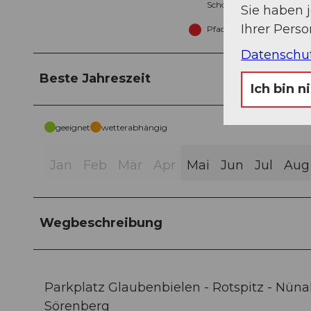
Schotter (5%)
Sie haben 
Ihrer Pers
Pfad (55%)
Datenschu
Beste Jahreszeit
Ich bin n
geeignet
wetterabhängig
Jan
Feb
Mär
Apr
Mai
Jun
Jul
Aug
Wegbeschreibung
Parkplatz Glaubenbielen - Rotspitz - Nünal
Sörenberg