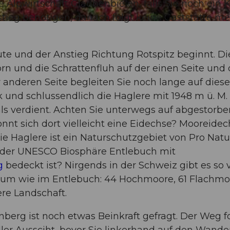
 Alpwirtschaft Glaubenbielen, falls Sie noch ein K
stieg benötigen, danach folgt keine Gaststätte m
oute und der Anstieg Richtung Rotspitz beginnt. Di
orn und die Schrattenfluh auf der einen Seite und 
r anderen Seite begleiten Sie noch lange auf diese
 und schlussendlich die Haglere mit 1948 m ü. M
ls verdient. Achten Sie unterwegs auf abgestorb
nt sich dort vielleicht eine Eidechse? Mooreide
e Haglere ist ein Naturschutzgebiet von Pro Natu
he der UNESCO Biosphäre Entlebuch mit
g
bedeckt ist? Nirgends in der Schweiz gibt es so v
aum wie im Entlebuch: 44 Hochmoore, 61 Flachmo
re Landschaft.
berg ist noch etwas Beinkraft gefragt. Der Weg f
ller Aussciht, bevor Sie linkerhand auf den Wand