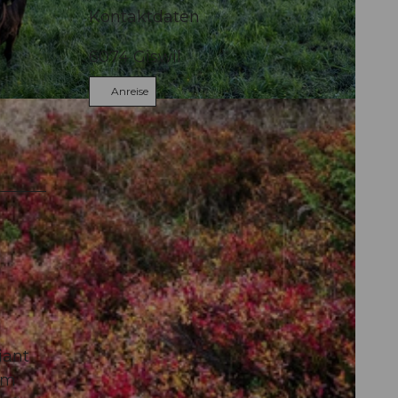
Kontaktdaten
6074
Giswil
Anreise
iant
em