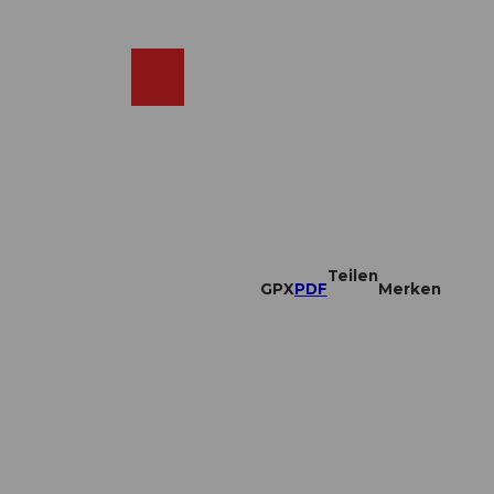
DE
ebcams
Merkzettel
Suche
Shop
Teilen
GPX
PDF
Merken