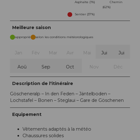
Asphalte (1%)
Chemin
(62%)
Sentier (37%)
Meilleure saison
approprié
selon les conditions météorologiques
Jan
Fév
Mar
Avr
Mai
Jui
Jui
Aoû
Sep
Oct
Nov
Déc
Description de l'itinéraire
Göscheneralp – In den Feden – Jäntelboden –
Lochstafel – Bonen – Steglaui – Gare de Göschenen
Equipement
Vêtements adaptés à la météo
Chaussures solides