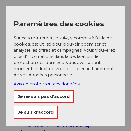
Informations supplémentaires / Liens
Paramètres des cookies
Pour toute question complémentaire, veuillez
contacter :
Région de vacances Andermatt
, +41 41
888 71 00,
info@andermatt.swiss
Sur ce site internet, le suivi, y compris à l’aide de
cookies, est utilisé pour pouvoir optimiser et
analyser les offres et campagnes. Vous trouverez
Auteur(e)
plus d’informations dans la déclaration de
protection des données. Vous avez à tout
Andermatt-Urserntal Tourismus GmbH
moment le droit de vous opposer au traitement
de vos données personnelles.
Organisation
Avis de protection des données
Région de vacances Andermatt
Je ne suis pas d’accord
Conseil de l'auteur
Je suis d’accord
Auberges de montagne
Dammagletscher
et
Göscheneralp
Paradis des chèvres Göscheneralp