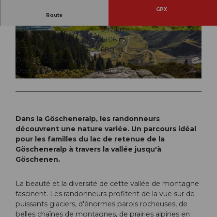
GPX
Route
2:35 h
9,17 km
© Andermatt-Urserntal Tourismus GmbH, Ferie
© Andermatt-Urserntal Tourismus GmbH, Ferie
679 m
1.106 m
nregion Andermatt
nregion Andermatt
1.786 m
680 m
Départ: Göscheneralp
Objectif: Gare de Göschenen
© Beat Brechbühl, Ferienregion Andermatt
Dans la Göscheneralp, les randonneurs
découvrent une nature variée. Un parcours idéal
pour les familles du lac de retenue de la
Göscheneralp à travers la vallée jusqu'à
Göschenen.
La beauté et la diversité de cette vallée de montagne
fascinent. Les randonneurs profitent de la vue sur de
puissants glaciers, d'énormes parois rocheuses, de
belles chaînes de montagnes, de prairies alpines en