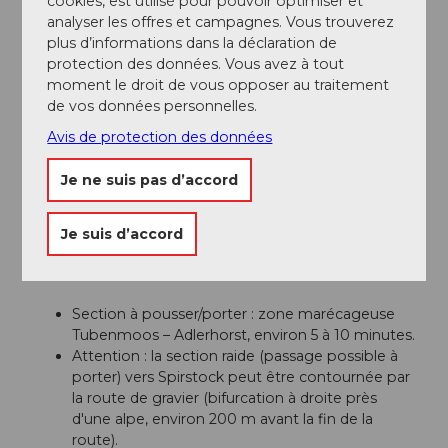
cookies, est utilisé pour pouvoir optimiser et
Geschwindigkeit und gegenseitigem Respekt sorgen
analyser les offres et campagnes. Vous trouverez
wir gemeinsam dafür, dass Biken hier auch in Zukunft
plus d’informations dans la déclaration de
möglich bleibt. Danke, dass du fair unterwegs bist.
protection des données. Vous avez à tout
moment le droit de vous opposer au traitement
de vos données personnelles.
Auteur(e)
Avis de protection des données
Einsiedeln-Ybrig-Zürichsee Tourismus
Je ne suis pas d’accord
Organisation
Bikegenoss Zentralschweiz
Je suis d’accord
Consignes de sécurité
Section à pousser/porter : zone marécageuse
Tubenmoos – Adlerhorst, environ 5 à 10 minutes.
Attention : la section raide (passage possible à
porter) vers Spirstock peut être contournée par
la route de gravier (bifurcation à droite près
d'une alpe, environ 200 m avant la fin de la
route).