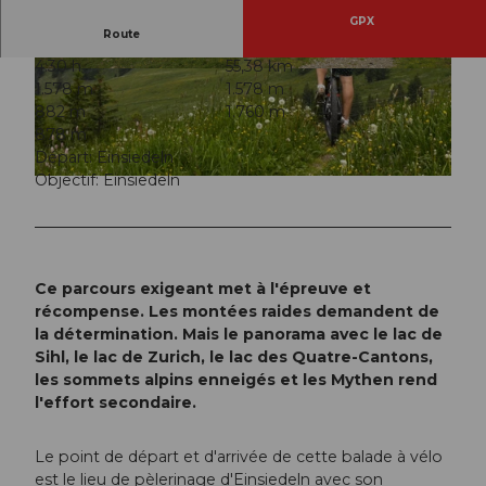
GPX
Route
4:30 h
55,38 km
© Petra Zoller, Bikegenoss Zentralschweiz
© Petra Zoller, Bikegenoss Zentralschweiz
1.578 m
1.578 m
882 m
1.760 m
878 m
Départ: Einsiedeln
Objectif: Einsiedeln
© Bikegenoss Zentralschweiz
Ce parcours exigeant met à l'épreuve et
récompense. Les montées raides demandent de
la détermination. Mais le panorama avec le lac de
Sihl, le lac de Zurich, le lac des Quatre-Cantons,
les sommets alpins enneigés et les Mythen rend
l'effort secondaire.
Le point de départ et d'arrivée de cette balade à vélo
est le lieu de pèlerinage d'Einsiedeln avec son