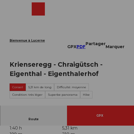
T
o
Webcams
Recherche
Menu
Shop
c
o
n
t
e
Bienvenue à Lucerne
Partager
n
GPX
PDF
Marquer
t
Krienseregg - Chraigütsch -
Eigenthal - Eigenthalerhof
Conseil
5,31 km de long
Difficulté: moyenne
Condition: très léger
Superbe panorama
Hike
GPX
Route
1:40 h
5,31 km