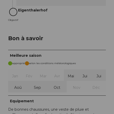
Eigenthalerhof
Objectif
Objectif
Bon à savoir
Meilleure saison
approprié
selon les conditions météorologiques
Jan
Fév
Mar
Avr
Mai
Jui
Jui
Aoû
Sep
Oct
Nov
Déc
Equipement
De bonnes chaussures, une veste de pluie et