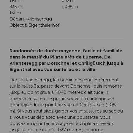
199 m
210 m
935 m
1.096 m
161 m
Départ: Krienseregg
Objectif: Eigenthalerhof
Randonnée de durée moyenne, facile et familiale
dans le massif du Pilate près de Lucerne. De
Krienseregg par Dorschnei et Chräigütsch jusqu’à
Eigenthal avec vue sur le lac et la ville.
Depuis Krienseregg, le chemin descend légèrement
sur la route 3a, passe devant Dorschnei, puis remonte
jusqu'au point situé à 1 040 mètres d'altitude. Il
traverse ensuite une prairie souvent marécageuse
pour rejoindre le point de vue de Chräigütsch (1 081
m). Si vous souhaitez garder vos chaussures au sec ou
si vous vous déplacez avec une poussette, vous
pouvez emprunter le virage en épingle à cheveux
jusqu'au point situé à 1 027 mètres, ce qui ne