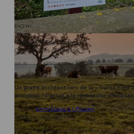
1:35 h
109 m
645 m
101 m
© Gemeinde Ufhusen, Willisau Tourismus |
CC-BY-ND
Départ: Près de l'école
Objectif: Près de l'église
Un grave accident lors de la « Swiss Elite
accident ? Partez à la recherche d'indices
Lors du
KrimiSpass à Ufhusen
, une visite in
environs vous attend.
À onze lieux, vous collectez des indices, dé