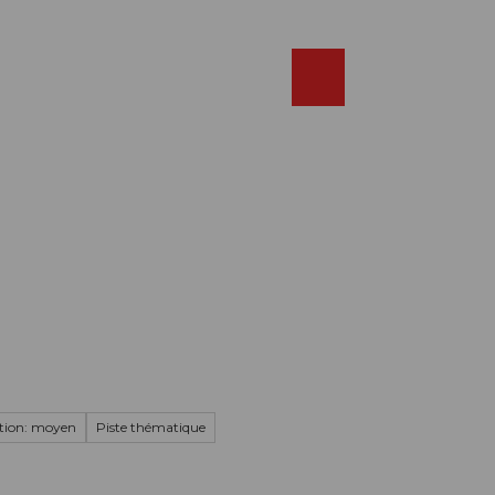
Réserver
FR
Webcams
Recherche
Shop
tion: moyen
Piste thématique