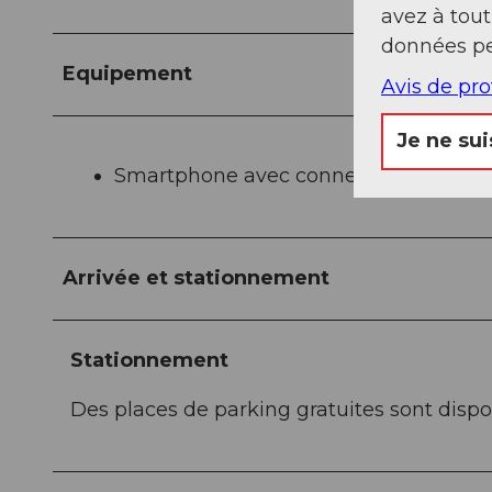
avez à tou
données pe
Equipement
Avis de pr
Je ne sui
Smartphone avec connexion internet
Arrivée et stationnement
Stationnement
Des places de parking gratuites sont disp