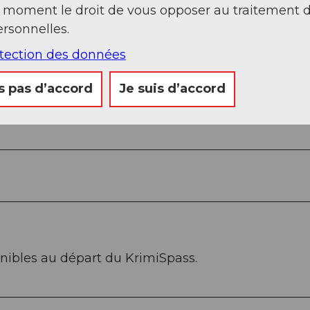
t moment le droit de vous opposer au traitement 
rsonnelles.
otection des données
s pas d’accord
Je suis d’accord
onibles au départ du KrimiSpass.