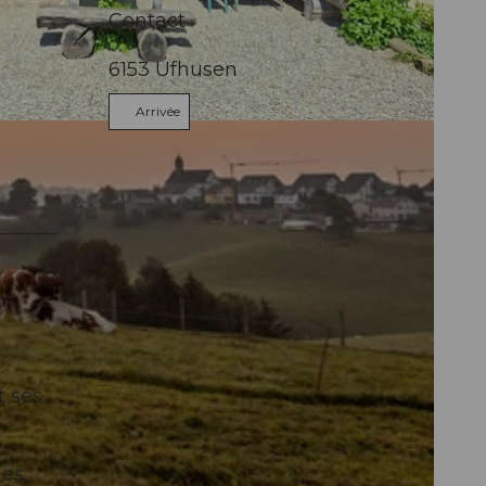
Contact
6153
Ufhusen
Arrivée
t ses
les