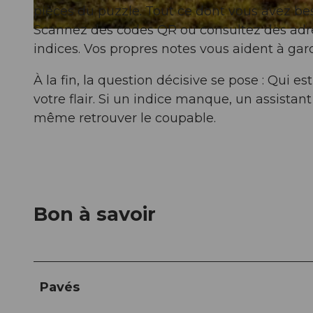
pièces du puzzle. Tout ce dont vous avez be
Scannez des codes QR ou consultez des adr
© Willisau Tourismus, Willisau Tourismus |
CC-BY-ND
indices. Vos propres notes vous aident à ga
À la fin, la question décisive se pose : Qui e
votre flair. Si un indice manque, un assistan
même retrouver le coupable.
Bon à savoir
Pavés