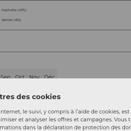
Asphalte (45%)
Sentier (6%)
Sep
Oct
Nov
Déc
res des cookies
internet, le suivi, y compris à l’aide de cookies, est
imiser et analyser les offres et campagnes. Vous 
rmations dans la déclaration de protection des do