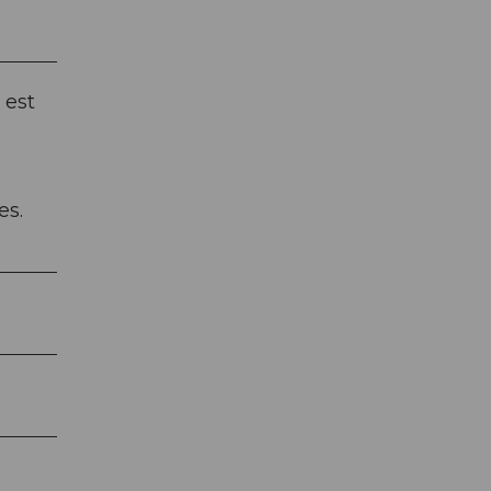
l est
es.