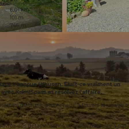
6,01 km
101 m
746 m
© Gemeinde Ufhusen, Willisau Tourismus |
CC-BY-ND
 Race » secoue Ufhusen. Était-ce vraiment un
 avec KrimiSpass et résolvez l'affaire.
teractive de crime-promenade à travers le village e
couvrez des détails cachés et assemblez pas à pas 