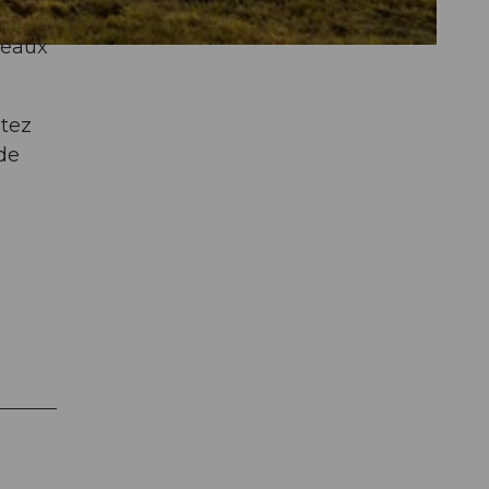
veaux
stez
 de