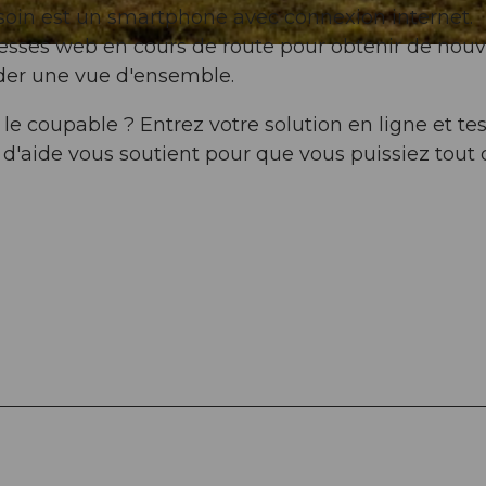
soin est un smartphone avec connexion internet.
esses web en cours de route pour obtenir de nou
rder une vue d'ensemble.
st le coupable ? Entrez votre solution en ligne et te
t d'aide vous soutient pour que vous puissiez tout