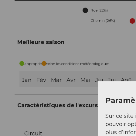
Rue (22%)
Chemin (26%)
Meilleure saison
approprié
selon les conditions météorologiques
Jan
Fév
Mar
Avr
Mai
Jui
Jui
Aoû
Paramèt
Caractéristiques de l'excursion
Sur ce site 
pouvoir opt
plus d’info
Circuit