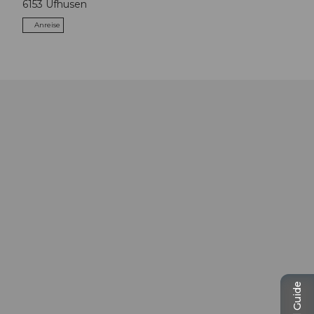
6153
Ufhusen
Anreise
Travel Guide