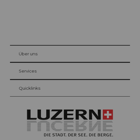
© Be
at Bre
chbü
hl
Über uns
Gästekarte Luzern
Ihre Vorteile als Übernachtungsgast
Services
Quicklinks