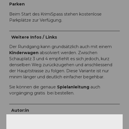
Parken
Beim Start des KrimiSpass stehen kostenlose
Parkplätze zur Verfügung.
Weitere Infos / Links
Der Rundgang kann grundsätzlich auch mit einem
Kinderwagen
absolviert werden. Zwischen
Schauplatz 3 und 4 empfiehlt es sich jedoch, kurz
denselben Weg zurückzugehen und anschliessend
der Hauptstrasse zu folgen. Diese Variante ist nur
minim länger und deutlich einfacher begehbar.
Sie können die genaue
Spielanleitung
auch
vorgänging gratis bei bestellen.
Autor:in
Willisau Tourismus