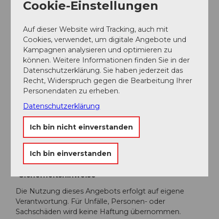
Cookie-Einstellungen
Organisation
Willisau Tourismus
Auf dieser Website wird Tracking, auch mit
Cookies, verwendet, um digitale Angebote und
Unser Tipp
Kampagnen analysieren und optimieren zu
können. Weitere Informationen finden Sie in der
Auch Ermittler brauchen zwischendurch eine Pause:
Datenschutzerklärung. Sie haben jederzeit das
Beim Schauplatz 5 auf dem Läubli Möhrenhof bietet
Recht, Widerspruch gegen die Bearbeitung Ihrer
sich die Gelegenheit, eine hausgemachte Glace zu
Personendaten zu erheben.
geniessen – ideal für eine kurze Erfrischung während
Datenschutzerklärung
der Spurensuche.
Zum Abschluss lohnt sich ein Besuch im Café und
Ich bin nicht einverstanden
Dorfladen «Träffpunkt», wo Sie den Fall gemütlich
ausklingen lassen können.
Ich bin einverstanden
Sicherheitshinweise
Die Nutzung dieses Angebots erfolgt auf eigene
Verantwortung. Für Unfälle, Personen- oder
Sachschäden wird keine Haftung übernommen.