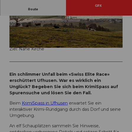
GPX
Route
1:35 h
6,01 km
© Gemeinde Ufhusen, Willisau Tourismus |
© Gemeinde Ufhusen, Willisau Tourismus |
109 m
101 m
CC-BY-ND
CC-BY-ND
645 m
746 m
101 m
Start: Nähe Schule
Ziel: Nähe Kirche
© Willisau Tourismus, Willisau Tourismus |
CC-BY-ND
Ein schlimmer Unfall beim «Swiss Elite Race»
erschüttert Ufhusen. War es wirklich ein
Unglück? Begeben Sie sich beim KrimiSpass auf
Spurensuche und lösen Sie den Fall.
Beim
KrimiSpass in Ufhusen
erwartet Sie ein
interaktiver Krimi-Rundgang durch das Dorf und seine
Umgebung.
An elf Schauplätzen sammeln Sie Hinweise,