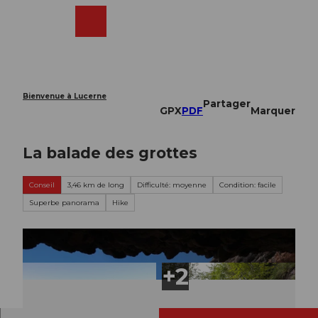
T
o
Webcams
Recherche
Menu
Shop
c
o
n
t
e
Bienvenue à Lucerne
Partager
n
GPX
PDF
Marquer
t
La balade des grottes
Conseil
3,46 km de long
Difficulté: moyenne
Condition: facile
Superbe panorama
Hike