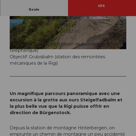
GPX
Route
1:30 h
3,46 km
© Gäste-Service Rigi, RIGI BAHNEN AG |
© Gäste-Service Rigi, RIGI BAHNEN AG |
180 m
342 m
CC-BY-SA
CC-BY-SA
722 m
1.063 m
341 m
Départ: Hinterbergen (station de montagne du
téléphérique)
© Gäste-Service Rigi, Gäste-Service Rigi, BENUTZER1
Objectif: Grubisbalm (station des remontées
mécaniques de la Rigi)
Un magnifique parcours panoramique avec une
excursion à la grotte aux ours Steigelfadbalm et
la plus belle vue que la Rigi puisse offrir en
direction de Bürgenstock.
Depuis la station de montagne Hinterbergen, on
emprunte un chemin de montagne un peu accidenté