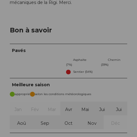
mécaniques de la Rigi. Merci.
Bon à savoir
Pavés
Asphalte
Chemin
(7%)
(39%)
Sentier (54%)
Meilleure saison
approprié
selon les conditions météorologiques
Jan
Fév
Mar
Avr
Mai
Jui
Jui
Aoû
Sep
Oct
Nov
Déc