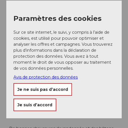
Près du téléphérique Hinterbergen.
Paramètres des cookies
Transports en commun
En bus ou en bateau jusqu'à Vitznau. À pied jusqu'à la
Sur ce site internet, le suivi, y compris à l’aide de
station de départ du téléphérique Hinterbergen.
cookies, est utilisé pour pouvoir optimiser et
Montée en téléphérique (fonctionnement à jetons).
analyser les offres et campagnes. Vous trouverez
plus d’informations dans la déclaration de
Horaire
protection des données. Vous avez à tout
moment le droit de vous opposer au traitement
de vos données personnelles.
Auteur(e)
Avis de protection des données
Gäste-Service Rigi
Je ne suis pas d’accord
Organisation
Gäste-Service Rigi
Je suis d’accord
Conseil de l'auteur