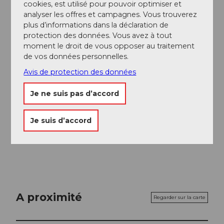
cookies, est utilisé pour pouvoir optimiser et
Auteur(e)
analyser les offres et campagnes. Vous trouverez
Gäste-Service Rigi
plus d’informations dans la déclaration de
protection des données. Vous avez à tout
moment le droit de vous opposer au traitement
Organisation
de vos données personnelles.
Schwyzer Wanderwege
Avis de protection des données
Conseil de l'auteur
Je ne suis pas d’accord
Je recommande d'entreprendre la courte montée au
Weidstein et de profiter de la magnifique vue sur le
Je suis d’accord
lac de Lauerz.
A proximité
Regarder sur la carte