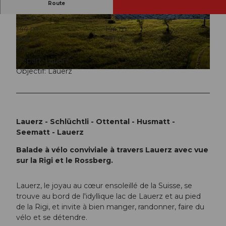
Route
1:30 h
2,96 km
© Chris Krebs, RIGI BAHNEN AG
© Chris Krebs, RIGI BAHNEN AG
144 m
144 m
448 m
591 m
143 m
Départ: Lauerz
Objectif: Lauerz
© Chris Krebs, RIGI BAHNEN AG
Lauerz - Schlüchtli - Ottental - Husmatt -
Seematt - Lauerz
Balade à vélo conviviale à travers Lauerz avec vue
sur la Rigi et le Rossberg.
Lauerz, le joyau au cœur ensoleillé de la Suisse, se
trouve au bord de l'idyllique lac de Lauerz et au pied
de la Rigi, et invite à bien manger, randonner, faire du
vélo et se détendre.