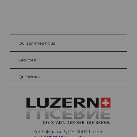
© Be
at Bre
chbü
hl
Qui sommes nous
Carte d’hôte Lucerne
Vos avantages en tant qu'hôte pour la nuit
Services
Quicklinks
Zentralstrasse 5, CH-6002 Luzern