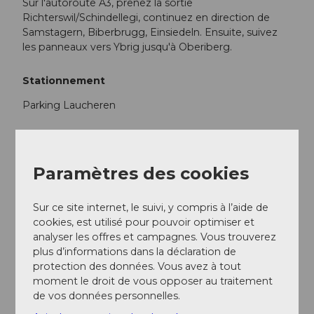
Sur l'autoroute A3, prenez la sortie
Richterswil/Schindellegi, continuez en direction de
Samstagern, Biberbrugg, Einsiedeln. Ensuite, suivez
les panneaux vers Ybrig jusqu'à Oberiberg.
Stationnement
Parking Laucheren
Transports en commun
en train jusqu'à Einsiedeln, puis en car postal jusqu'à
Paramètres des cookies
Hoch-Ybrig, station de vallée Laucheren
Sur ce site internet, le suivi, y compris à l’aide de
Auteur(e)
cookies, est utilisé pour pouvoir optimiser et
analyser les offres et campagnes. Vous trouverez
Einsiedeln-Ybrig-Zürichsee Tourismus
plus d’informations dans la déclaration de
protection des données. Vous avez à tout
Organisation
moment le droit de vous opposer au traitement
de vos données personnelles.
Region Ybrig