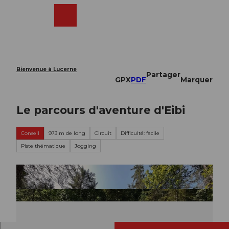
T
o
Webcams
Recherche
Menu
Shop
c
o
n
t
e
Bienvenue à Lucerne
Partager
n
GPX
PDF
Marquer
t
Le parcours d'aventure d'Eibi
Conseil
973 m de long
Circuit
Difficulté: facile
Piste thématique
Jogging