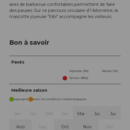
aires de barbecue confortables permettent de faire
des pauses. Sur ce parcours circulaire d'1 kilomètre, la
mascotte joyeuse "Eibi" accompagne les visiteurs.
Bon à savoir
Pavés
Asphalte (3%)
Ballast (1%)
Sentier (96%)
Meilleure saison
approprié
selon les conditions météorologiques
Jan
Fév
Mar
Avr
Mai
Jui
Jui
Aoû
Sep
Oct
Nov
Déc