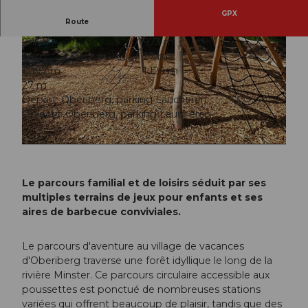
GPX
Route
0:15 h
973 m
26 m
27 m
1.097 m
1.124 m
27 m
Départ: Oberiberg, parking Laucheren
Objectif: Oberiberg, parking Laucheren
© Martha Reichmuth, Region Ybrig
© Martha Reichmuth, Region Ybrig
Le parcours familial et de loisirs séduit par ses
multiples terrains de jeux pour enfants et ses
aires de barbecue conviviales.
Le parcours d'aventure au village de vacances
d'Oberiberg traverse une forêt idyllique le long de la
rivière Minster. Ce parcours circulaire accessible aux
poussettes est ponctué de nombreuses stations
variées qui offrent beaucoup de plaisir, tandis que des