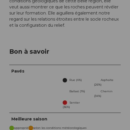
conditions géologiques de cette belle région, elle
veut aussi montrer ce que les roches peuvent révéler
sur leur formation. Elle aiguillera également notre
regard sur les relations étroites entre le socle rocheux
et la configuration du relief.
Bon à savoir
Pavés
Rue (4%)
Asphalte
(26%)
Ballast (1%)
Chemin
(34%)
Sentier
(36%)
Meilleure saison
approprié
selon les conditions météorologiques