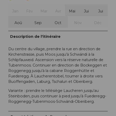
Jan
Fév
Mar
Avr
Mai
Jui
Jui
Aoû
Sep
Oct
Nov
Déc
Description de l'itinéraire
Du centre du village, prendre la rue en direction de
Kirchenstrasse, puis Moos jusqu'à Schwändi à la
Schlipfauweid. Ascension vers la réserve naturelle de
Tubenmoos. Continuer en direction de Bockeggen et
Roggenegg jusqu'à la cabane Roggenhütte et
Fuederegg. À Laucherentobel, tourner à droite vers
Buoffengaden, Laburg, Tschalun et Oberiberg.
Variante : prendre le télésiège Laucheren jusqu’au
Steinboden, puis continuer à pied jusqu’à Fuederegg-
Roggenegg-Tubenmoos-Schwändi-Oberiberg.