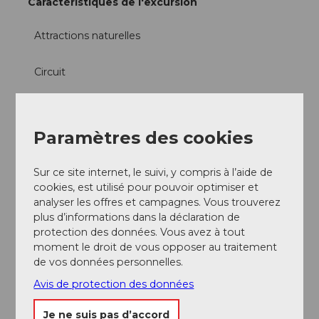
Caractéristiques de l'excursion
Attractions naturelles
Circuit
Possibilité de restauration
Paramètres des cookies
Equipement
Chaussures de randonnée à bonne semelle ou
Sur ce site internet, le suivi, y compris à l’aide de
chaussures de trekking, veste de pluie, boisson,
cookies, est utilisé pour pouvoir optimiser et
ravitaillement, éventuellement bâtons.
analyser les offres et campagnes. Vous trouverez
plus d’informations dans la déclaration de
Arrivée et stationnement
protection des données. Vous avez à tout
moment le droit de vous opposer au traitement
Vers la destination
de vos données personnelles.
En voiture jusqu’à Einsiedeln, puis direction Gross,
Unteriberg jusqu’à Oberiberg.
Avis de protection des données
Stationnement
Je ne suis pas d’accord
Des places de parking sont disponibles dans le centre