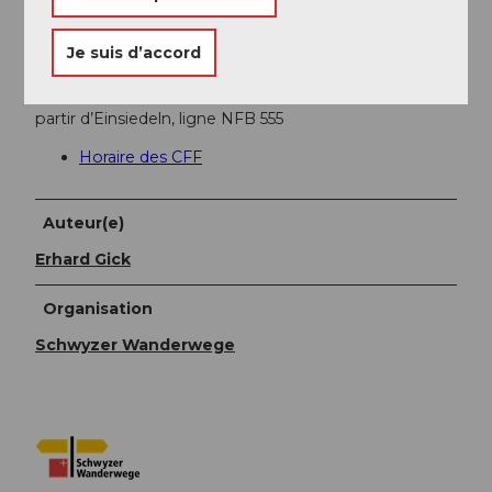
d’Oberiberg.
Je suis d’accord
Transports en commun
Prendre la SOB jusqu'à Einsiedeln ; puis le car postal à
partir d’Einsiedeln, ligne NFB 555
Horaire des CFF
Auteur(e)
Erhard Gick
Organisation
Schwyzer Wanderwege