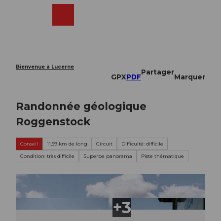
T
o
Webcams
Recherche
Menu
Shop
c
o
n
t
e
Bienvenue à Lucerne
Partager
n
GPX
PDF
Marquer
t
Randonnée géologique
Roggenstock
Conseil
11,59 km de long
Circuit
Difficulté: difficile
Condition: très difficile
Superbe panorama
Piste thématique