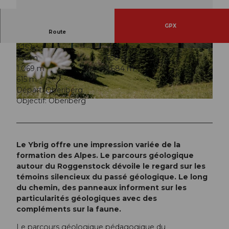
GPX
Route
3:15 h
11,59 km
© Dario Peruzzo, Schwyzer Wanderwege
© Dario Peruzzo, Schwyzer Wanderwege
656 m
658 m
1.069 m
1.684 m
615 m
Départ: Oberiberg
Objectif: Oberiberg
© Dario Peruzzo, Schwyzer Wanderwege
Le Ybrig offre une impression variée de la
formation des Alpes. Le parcours géologique
autour du Roggenstock dévoile le regard sur les
témoins silencieux du passé géologique. Le long
du chemin, des panneaux informent sur les
particularités géologiques avec des
compléments sur la faune.
Le parcours géologique pédagogique du