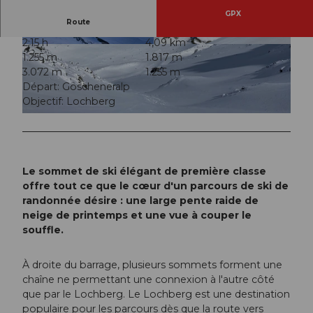
GPX
Route
2:15 h
4,09 km
© Andermatt-Urserntal Tourismus GmbH, Ferie
© Andermatt-Urserntal Tourismus GmbH, Ferie
1.255 m
1.817 m
nregion Andermatt
nregion Andermatt
3.072 m
1.255 m
Départ: Göscheneralp
Objectif: Lochberg
© Andermatt-Urserntal Tourismus GmbH, Ferienregion Andermatt
Le sommet de ski élégant de première classe
offre tout ce que le cœur d'un parcours de ski de
randonnée désire : une large pente raide de
neige de printemps et une vue à couper le
souffle.
À droite du barrage, plusieurs sommets forment une
chaîne ne permettant une connexion à l'autre côté
que par le Lochberg. Le Lochberg est une destination
populaire pour les parcours dès que la route vers