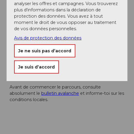
contacter :
Région de vacances Andermatt
, +41 41
analyser les offres et campagnes. Vous trouverez
888 71 00,
info@andermatt.swiss
plus d’informations dans la déclaration de
protection des données. Vous avez à tout
moment le droit de vous opposer au traitement
Auteur(e)
de vos données personnelles.
Andermatt-Urserntal Tourismus GmbH
Avis de protection des données
Organisation
Je ne suis pas d’accord
Région de vacances Andermatt
Je suis d’accord
Consignes de sécurité
Avant de commencer le parcours, consulte
absolument le
bulletin avalanche
et informe-toi sur les
conditions locales.