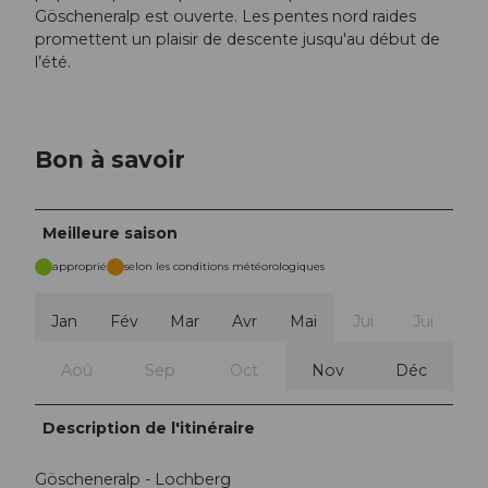
Göscheneralp est ouverte. Les pentes nord raides
promettent un plaisir de descente jusqu'au début de
l’été.
Bon à savoir
Meilleure saison
approprié
selon les conditions météorologiques
Jan
Fév
Mar
Avr
Mai
Jui
Jui
Aoû
Sep
Oct
Nov
Déc
Description de l'itinéraire
Göscheneralp - Lochberg