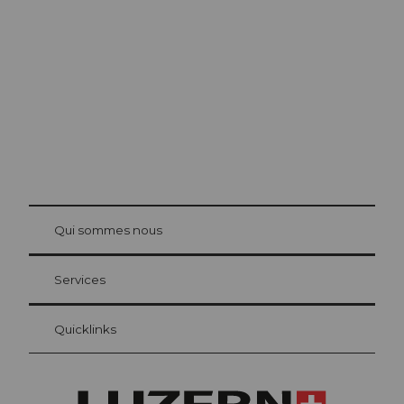
d’excursion à
Lucerne
La ville. Le lac. Les montagnes.
© Be
at Bre
chbü
hl
Qui sommes nous
Carte d’hôte Lucerne
Vos avantages en tant qu'hôte pour la nuit
Services
Quicklinks