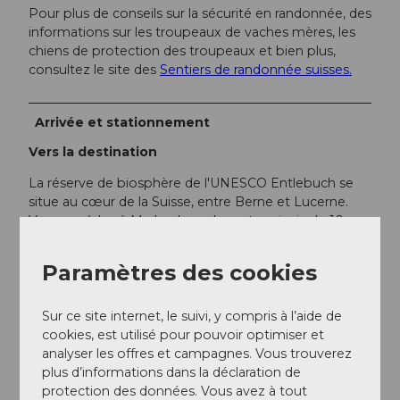
Pour plus de conseils sur la sécurité en randonnée, des
informations sur les troupeaux de vaches mères, les
chiens de protection des troupeaux et bien plus,
consultez le site des
Sentiers de randonnée suisses.
Arrivée et stationnement
Vers la destination
La réserve de biosphère de l'UNESCO Entlebuch se
situe au cœur de la Suisse, entre Berne et Lucerne.
Vous accédez à Marbach par la route principale 10 en
direction de Wiggen. Depuis Thoune, vous atteignez
Marbach par le Schallenberg.
Paramètres des cookies
Planifiez votre itinéraire avec l'aide du
planificateur
d'itinéraire Google.
Sur ce site internet, le suivi, y compris à l’aide de
cookies, est utilisé pour pouvoir optimiser et
Stationnement
analyser les offres et campagnes. Vous trouverez
plus d’informations dans la déclaration de
Un parking gratuit est disponible à la station inférieure
protection des données. Vous avez à tout