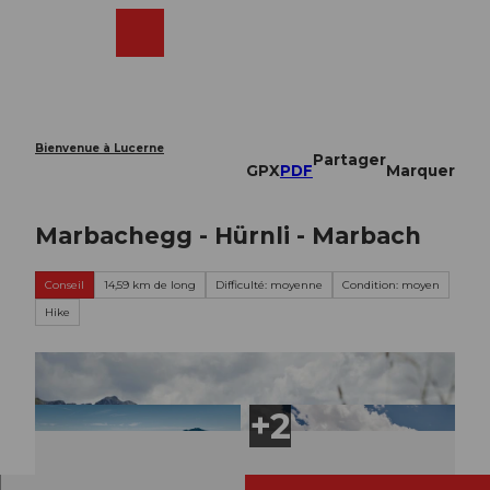
T
o
Webcams
Recherche
Menu
Shop
c
o
n
t
e
Bienvenue à Lucerne
Partager
n
GPX
PDF
Marquer
t
Marbachegg - Hürnli - Marbach
Conseil
14,59 km de long
Difficulté: moyenne
Condition: moyen
Hike