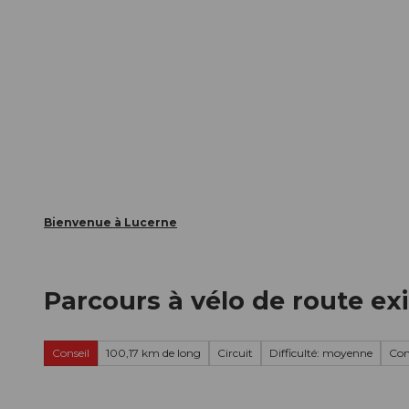
T
nts
Webcams
Carte d’hôte
o
c
La ville
La région
Informer
o
n
t
e
n
t
Bienvenue à Lucerne
Parcours à vélo de route ex
Conseil
100,17 km de long
Circuit
Difficulté: moyenne
Con