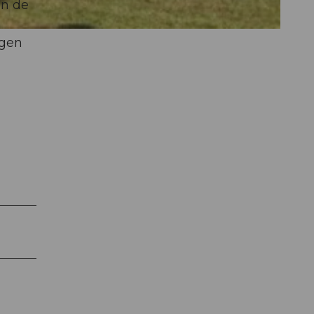
on de
ngen