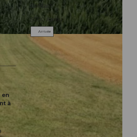
Contact
5000
Aarau
Arrivée
 en
nt à
à