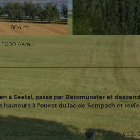
100,17 km
1.019 m
804 m
© Aarau Info, Aarau Standortförderung
, 5000 Aarau
n à Seetal, passe par Beromünster et descend
s hauteurs à l'ouest du lac de Sempach et revie
r Teufenthal via Leutwil du Wynen à Seetal jusqu'