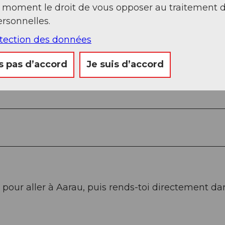
t moment le droit de vous opposer au traitement 
rsonnelles.
otection des données
s pas d’accord
Je suis d’accord
 pour aller à Aarau, puis rends-toi directement da