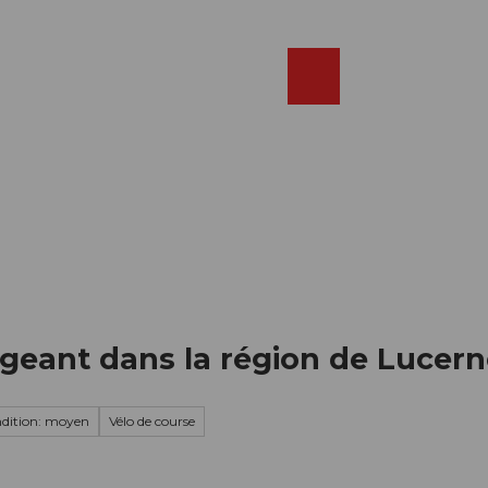
Réserver
FR
Webcams
Recherche
Shop
igeant dans la région de Lucer
dition: moyen
Vélo de course