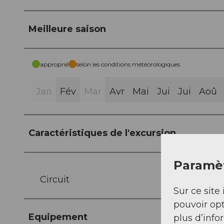
Meilleure saison
approprié
selon les conditions météorologiques
Jan
Fév
Mar
Avr
Mai
Jui
Jui
Aoû
Caractéristiques de l'excursion
Paramèt
Circuit
Sur ce site 
pouvoir opt
Equipement
plus d’info