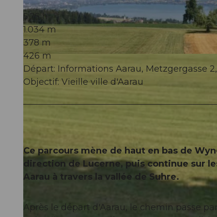
5:25 h
1.034 m
378 m
426 m
© VC Buchs, Aarau Standortförderung
Départ: Informations Aarau, Metzgergasse 2
Objectif: Vieille ville d'Aarau
Ce parcours mène de haut en bas de Wyne
direction de Lucerne, puis continue sur le
Aarau à travers la vallée de Suhre.
Après le départ d'Aarau, le chemin passe pa