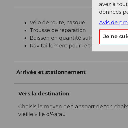
avez à tou
données pe
Avis de pr
Vélo de route, casque
Trousse de réparation
Je ne sui
Boisson en quantité suffisante
Ravitaillement pour le trajet
Arrivée et stationnement
Vers la destination
Choisis le moyen de transport de ton choix
vieille ville d'Aarau.