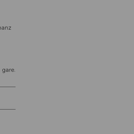
chanz
 gare.