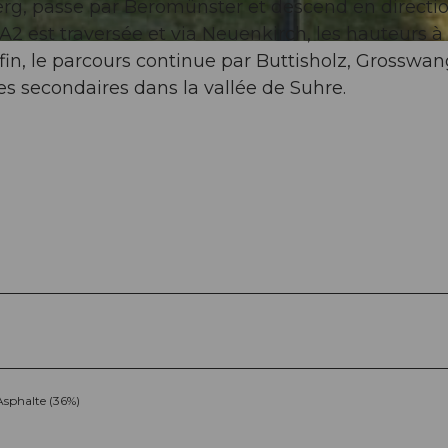
erg, passe par Beromünster et descend en directi
2 est traversée et via Neuenkirch, les hauteurs à
fin, le parcours continue par Buttisholz, Grosswa
es secondaires dans la vallée de Suhre.
Asphalte (36%)