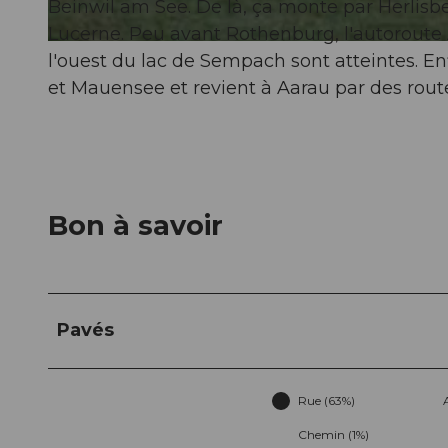
Beinwil am See. De là, ça monte par Herlisb
Lucerne. Peu avant Rothenburg, l'autoroute A
© VC Buchs, Aarau Standortförderung
l'ouest du lac de Sempach sont atteintes. En
et Mauensee et revient à Aarau par des rout
Bon à savoir
Pavés
Rue (63%)
Chemin (1%)