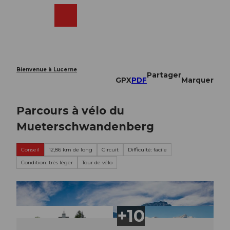
T
o
Webcams
Recherche
Menu
Shop
c
o
n
t
e
Bienvenue à Lucerne
Partager
n
GPX
PDF
Marquer
t
Parcours à vélo du
Mueterschwandenberg
Conseil
12,86 km de long
Circuit
Difficulté: facile
Condition: très léger
Tour de vélo