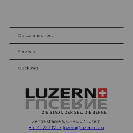
© Be
at Bre
chbü
hl
Qui sommes nous
Carte d’hôte Lucerne
Vos avantages en tant qu'hôte pour la nuit
Services
Quicklinks
Zentralstrasse 5, CH-6002 Luzern
+41 41 227 17 17
,
luzern@luzern.com