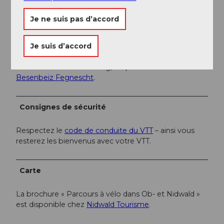
Pour ceux qui se promènent à Drachenried, une visite
des deux boutiques spécialisées vaut le détour. On y
Je ne suis pas d’accord
trouve des produits maison comme du sirop, de la
cerise à l'œuf, de la viande d'autruche et bien plus
Je suis d’accord
encore :
drachenried.ch
/
erlebnishof-vorsaess.ch
Au Mueterschwandenberg, on peut se rafraîchir à la
Besenbeiz Fegnescht
.
Consignes de sécurité
Respectez le
code de conduite du VTT
– ainsi vous
resterez les bienvenus avec votre VTT.
Carte
La brochure « Parcours à vélo dans Ob- et Nidwald »
est disponible chez
Nidwald Tourisme
.