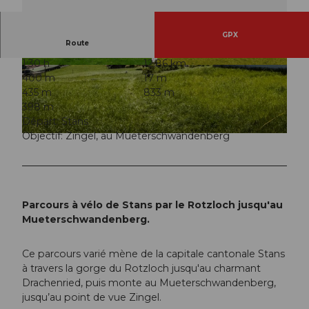
GPX
Route
1:30 h
12,86 km
© Nidwalden Tourismus, Nidwalden Tourismus
© Christina Bucher, Nidwalden Tourismus
400 m
17 m
435 m
833 m
398 m
Départ: Stans
Objectif: Zingel, au Mueterschwandenberg
© Christina Bucher, Nidwalden Tourismus
Parcours à vélo de Stans par le Rotzloch jusqu'au
Mueterschwandenberg.
Ce parcours varié mène de la capitale cantonale Stans
à travers la gorge du Rotzloch jusqu'au charmant
Drachenried, puis monte au Mueterschwandenberg,
jusqu’au point de vue Zingel.