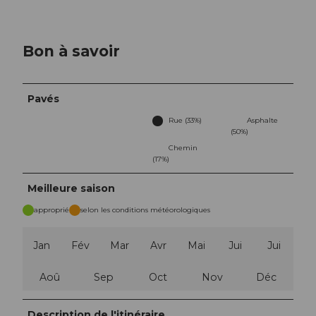
Bon à savoir
Pavés
Rue (33%)
Asphalte
(50%)
Chemin
(17%)
Meilleure saison
approprié
selon les conditions météorologiques
Jan
Fév
Mar
Avr
Mai
Jui
Jui
Aoû
Sep
Oct
Nov
Déc
Description de l'itinéraire