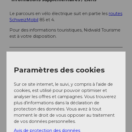
Le parcours en vélo électrique suit en partie les
routes
SchweizMobil
85 et 4.
Pour des informations touristiques, Nidwald Tourisme
est à votre disposition.
Auteur(e)
Nidwalden Tourismus
Paramètres des cookies
Organisation
Sur ce site internet, le suivi, y compris à l’aide de
Nidwalden Tourismus
cookies, est utilisé pour pouvoir optimiser et
analyser les offres et campagnes. Vous trouverez
Conseil de l'auteur
plus d’informations dans la déclaration de
protection des données. Vous avez à tout
Suggestion culinaire à proximité :
moment le droit de vous opposer au traitement
de vos données personnelles.
Drachenried-Lädeli et ferme d'expérience
Vorsäss, Ennetmoos
Avis de protection des données