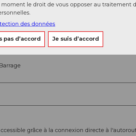
t moment le droit de vous opposer au traitement 
Sep
Oct
Nov
Déc
rsonnelles.
otection des données
s pas d’accord
Je suis d’accord
Barrage
cessible grâce à la connexion directe à l'autorou