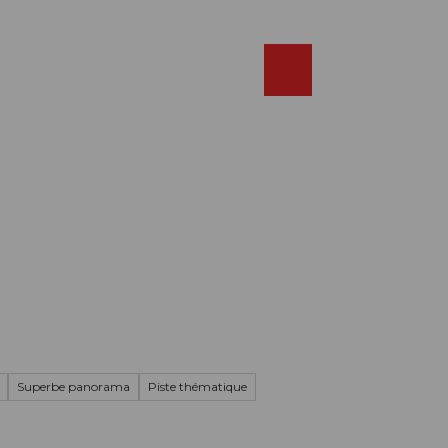
Réserver
FR
Webcams
Recherche
Shop
Superbe panorama
Piste thématique