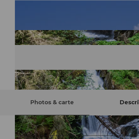
Photos & carte
Descri