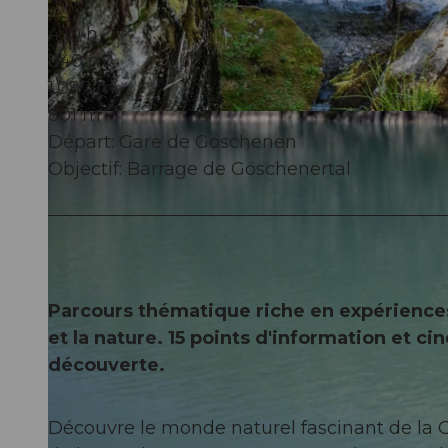
4:10 h
840 m
1.097 m
801 m
© Andermatt-Urserntal Tourismus GmbH, Ferienregion Andermatt
Départ: Gare de Göschenen
Objectif: Barrage de Göschenertal
Parcours thématique riche en expériences 
et la nature. 15 points d'information et ci
découverte.
Découvre le monde naturel fascinant de la G