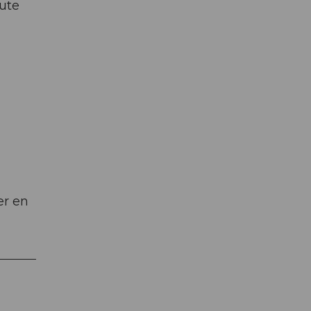
oute
er en