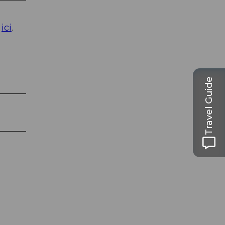
s
ici
.
Travel Guide