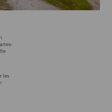
s
n
artes-
îte
 les
n