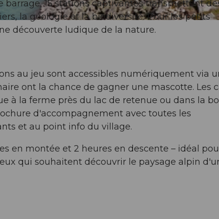
 barrage, 15 stations captivantes transmettent de
ers, la géologie et la biodiversité. Pour les petits
une découverte ludique de la nature.
ations au jeu sont accessibles numériquement via u
naire ont la chance de gagner une mascotte. Les c
e à la ferme près du lac de retenue ou dans la bo
brochure d'accompagnement avec toutes les
nts et au point info du village.
es en montée et 2 heures en descente – idéal pour
ceux qui souhaitent découvrir le paysage alpin d'u