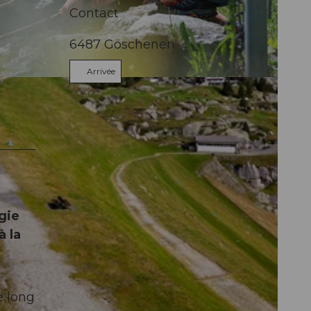
Contact
6487
Göschenen
Arrivée
Andermatt
gie
à la
e long