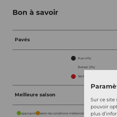
Bon à savoir
Pavés
Rue (4%)
Ballast (3%)
Sentier (38%)
Paramèt
Meilleure saison
Sur ce site 
pouvoir opt
plus d’info
approprié
selon les conditions météorologiques