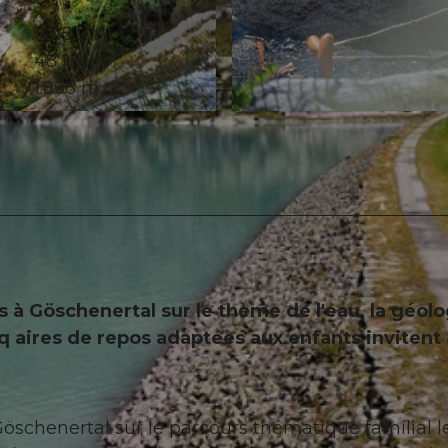
11,45 km
48 m
1.898 m
© Andermatt-Urserntal Tourismus GmbH, Ferienregion 
à Göschenertal sur le thème de l'eau, la géolo
nq aires de repos adaptées aux enfants invitent 
öschenertal sur le parcours thématique familial l