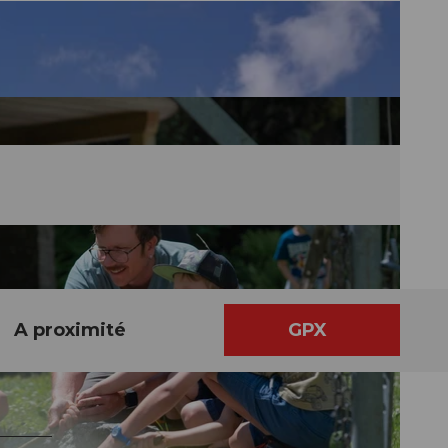
A proximité
GPX