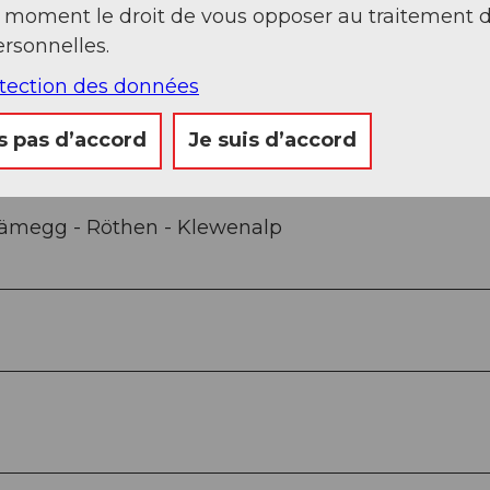
t moment le droit de vous opposer au traitement 
Sep
Oct
Nov
Déc
rsonnelles.
otection des données
s pas d’accord
Je suis d’accord
rämegg - Röthen - Klewenalp