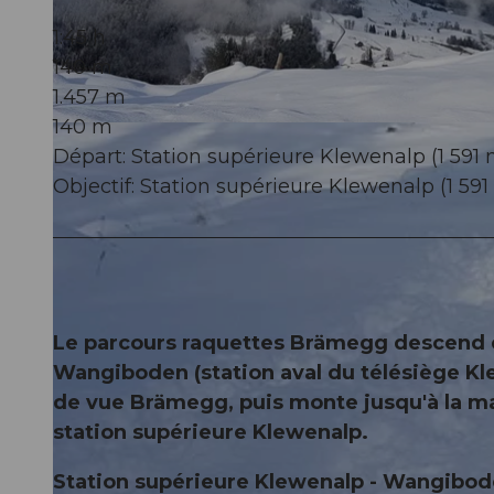
1:45 h
140 m
1.457 m
140 m
© Nidwalden Tourismus
Départ: Station supérieure Klewenalp (1 591 
Objectif: Station supérieure Klewenalp (1 591
Le parcours raquettes Brämegg descend d
Wangiboden (station aval du télésiège Kle
de vue Brämegg, puis monte jusqu'à la mai
station supérieure Klewenalp.
Station supérieure Klewenalp - Wangibode