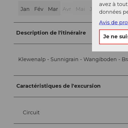
avez à tou
Jan
Fév
Mar
Avr
Mai
Jui
Jui
Aoû
données pe
Avis de pr
Description de l'itinéraire
Je ne sui
Klewenalp - Sunnigrain - Wangiboden - B
Caractéristiques de l'excursion
Circuit