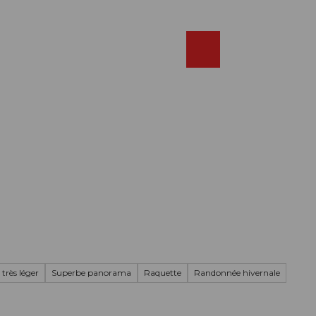
Réserver
FR
Webcams
Recherche
Shop
 très léger
Superbe panorama
Raquette
Randonnée hivernale