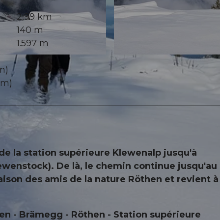
2,99 km
140 m
1.597 m
© Bergbahnen Beckenried-Emmetten AG, Nidwalden To
m)
 m)
e la station supérieure Klewenalp jusqu'à
wenstock). De là, le chemin continue jusqu'au
son des amis de la nature Röthen et revient à 
n - Brämegg - Röthen - Station supérieure