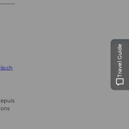
Travel Guide
lp.ch
depuis
ions