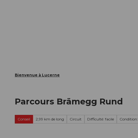
T
nts
Webcams
Carte d’hôte
o
c
La ville
La région
Informer
o
n
t
e
n
t
Bienvenue à Lucerne
Parcours Brämegg Rund
Conseil
2,99 km de long
Circuit
Difficulté: facile
Condition: