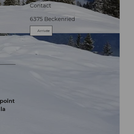
Contact
6375
Beckenried
Arrivée
urismus
 point
la