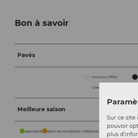
Bon à savoir
Pavés
Inconnu (78%)
Chemin (9%)
Paramèt
Meilleure saison
Sur ce site 
pouvoir opt
approprié
selon les conditions météorologiques
plus d’info