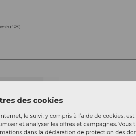
emin (40%)
Sep
Oct
Nov
Déc
res des cookies
internet, le suivi, y compris à l’aide de cookies, est
imiser et analyser les offres et campagnes. Vous 
rmations dans la déclaration de protection des do