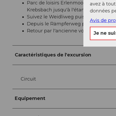
Parc de loisirs Erlenmoos - en passant
avez à tou
Krebsbach jusqu'à l'étang
données pe
Suivez le Weidliweg puis plus tard l'A
Avis de pr
Depuis le Rämpferweg par un chemi
Retour par l'ancienne voie de circulati
Je ne sui
Caractéristiques de l'excursion
Circuit
Equipement