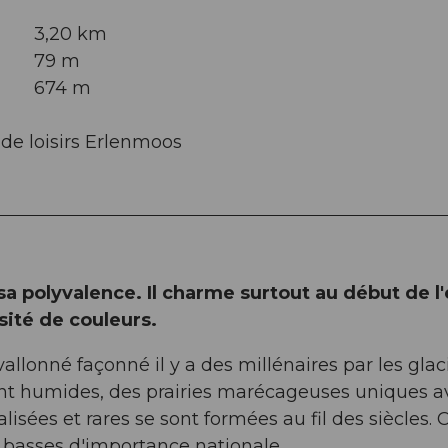
3,20 km
79 m
674 m
 de loisirs Erlenmoos
a polyvalence. Il charme surtout au début de l'
sité de couleurs.
lonné façonné il y a des millénaires par les glaci
vent humides, des prairies marécageuses uniques a
sées et rares se sont formées au fil des siècles. 
 basses d'importance nationale.