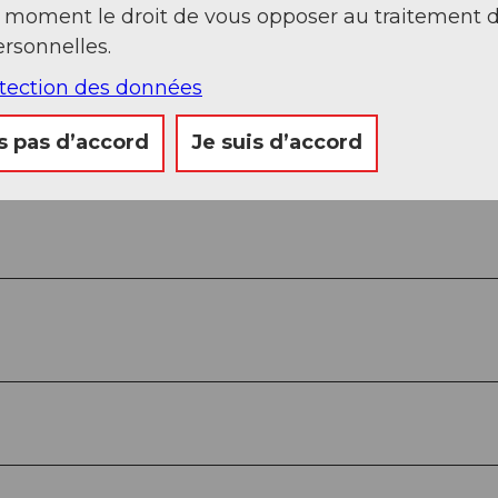
 par le club-house du tennis club - le long du
t moment le droit de vous opposer au traitement 
rsonnelles.
eschstrasse jusqu'à la chapelle Rämpfer
otection des données
n herbeux jusqu'au Schmalzgruebweg
on vers le parc de loisirs Erlenmoos
s pas d’accord
Je suis d’accord