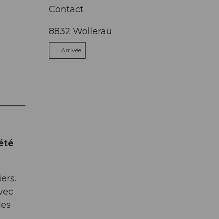
Contact
8832
Wollerau
Arrivée
été
ers.
vec
Ces