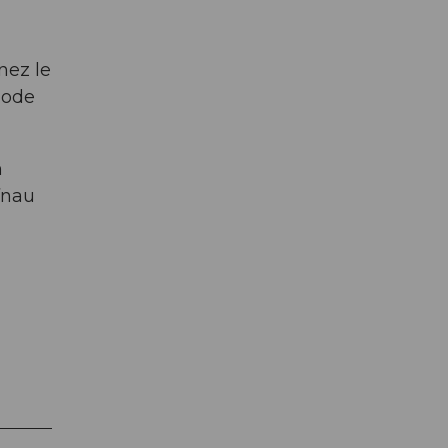
nez le
iode
n
Ufnau