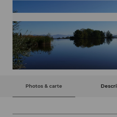
© Einsiedeln-Ybrig-Zürichsee AG
Photos & carte
Descri