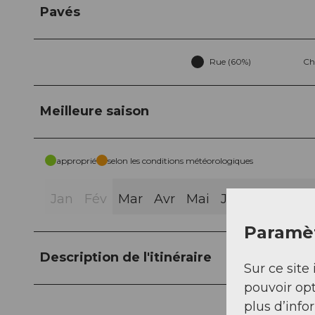
Pavés
Rue (60%)
Ch
Meilleure saison
approprié
selon les conditions météorologiques
Jan
Fév
Mar
Avr
Mai
Jui
Jui
Aoû
Paramèt
Description de l'itinéraire
Sur ce site 
pouvoir opt
plus d’info