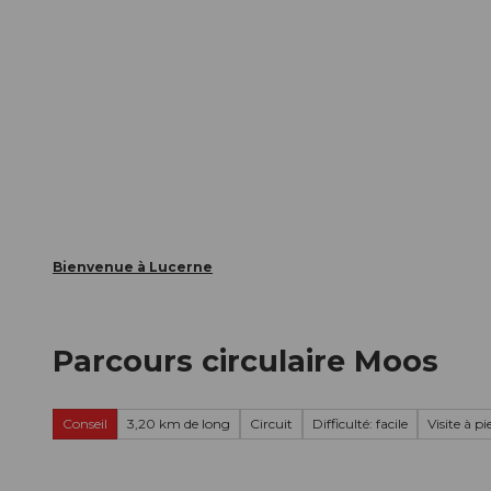
T
nts
Webcams
Carte d’hôte
o
c
La ville
La région
Informer
o
n
t
e
n
t
Bienvenue à Lucerne
Parcours circulaire Moos
Conseil
3,20 km de long
Circuit
Difficulté: facile
Visite à pi