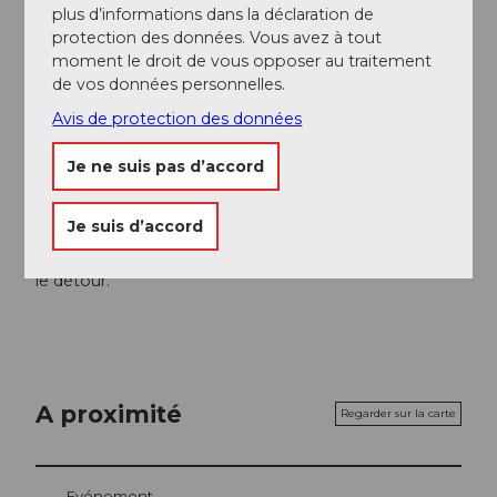
plus d’informations dans la déclaration de
Auteur(e)
protection des données. Vous avez à tout
moment le droit de vous opposer au traitement
UNESCO Biosphäre Entlebuch
de vos données personnelles.
Organisation
Avis de protection des données
UNESCO Biosphäre Entlebuch
Je ne suis pas d’accord
Conseil de l'auteur
Je suis d’accord
La boucle complémentaire le long de la petite Emme
jusqu'à l'aire de jeux et de pique-nique Sagenwald vaut
le détour.
A proximité
Regarder sur la carte
Evénement