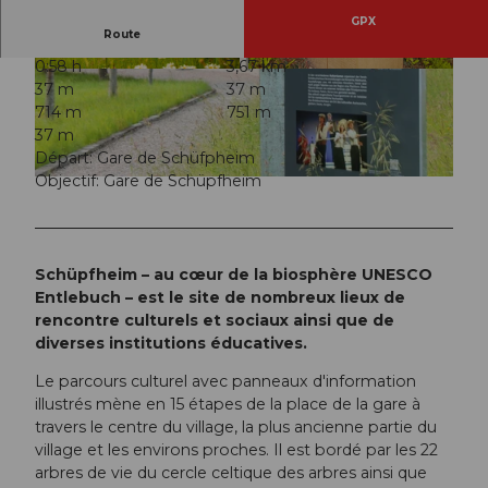
GPX
Route
0:58 h
3,67 km
© Bruno Röösli, Entlebucher Medienhaus
© UNESCO Biosphäre Entlebuch
37 m
37 m
714 m
751 m
37 m
Départ: Gare de Schüfpheim
Objectif: Gare de Schüpfheim
© UNESCO Biosphäre Entlebuch
Schüpfheim – au cœur de la biosphère UNESCO
Entlebuch – est le site de nombreux lieux de
rencontre culturels et sociaux ainsi que de
diverses institutions éducatives.
Le parcours culturel avec panneaux d'information
illustrés mène en 15 étapes de la place de la gare à
travers le centre du village, la plus ancienne partie du
village et les environs proches. Il est bordé par les 22
arbres de vie du cercle celtique des arbres ainsi que