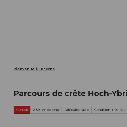
T
nts
Webcams
Carte d’hôte
o
c
La ville
La région
Informer
o
n
t
e
n
t
Bienvenue à Lucerne
Parcours de crête Hoch-Ybr
Conseil
2,89 km de long
Difficulté: facile
Condition: très léger