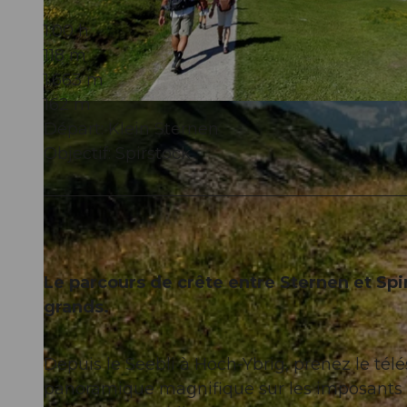
1:00 h
118 m
1.663 m
162 m
© Ybrig Tourismus, Ferien- und Sportzentrum Hoch-Ybrig AG
Départ: Klein Sternen
Objectif: Spirstock
Le parcours de crête entre Sternen et Spi
grands.
Depuis le Seebli à Hoch-Ybrig, prenez le tél
panoramique magnifique sur les imposants 