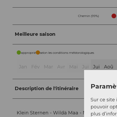
Chemin (99%)
Meilleure saison
approprié
selon les conditions météorologiques
Jan
Fév
Mar
Avr
Mai
Jui
Jui
Aoû
Paramèt
Description de l'itinéraire
Sur ce site 
pouvoir opt
Klein Sternen - Wildä Maa - Nühüttli - Spir
plus d’info