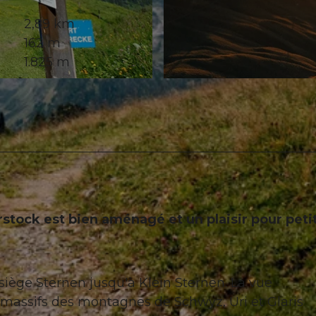
2,89 km
162 m
1.825 m
© Dario Peruzzo, Region Ybrig
rstock est bien aménagé et un plaisir pour petit
ésiège Sternen jusqu'à Klein Sternen. La vue
massifs des montagnes de Schwyz, Uri et Glaris