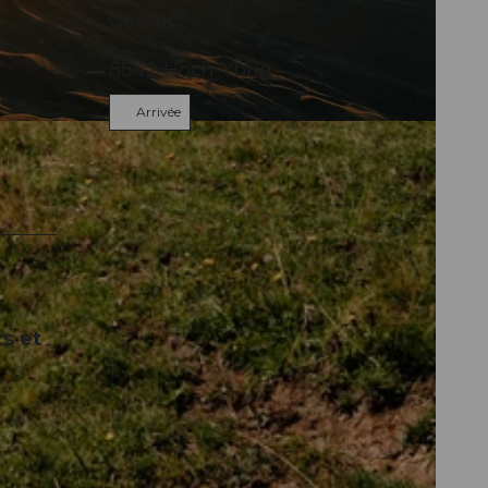
Contact
8842
Hoch-Ybrig
Arrivée
s et