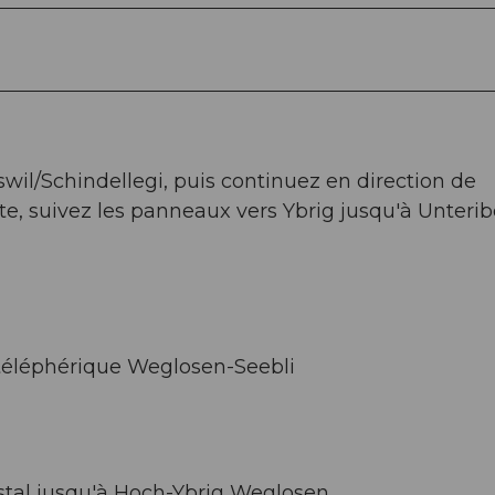
rswil/Schindellegi, puis continuez en direction de
e, suivez les panneaux vers Ybrig jusqu'à Unterib
u téléphérique Weglosen-Seebli
ostal jusqu'à Hoch-Ybrig Weglosen.