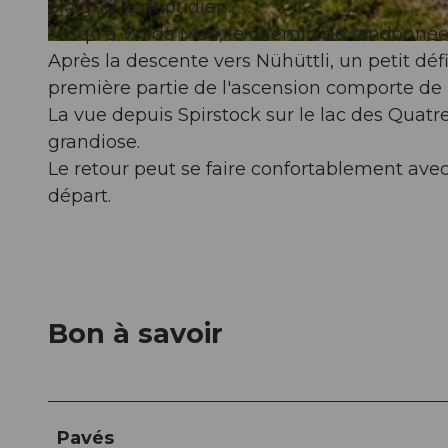
éloigne le quotidien.
Jusqu'à Wildä Maa, le chemin de randonnée 
© Dario Peruzzo, Region Ybrig
Après la descente vers Nühüttli, un petit déf
première partie de l'ascension comporte d
La vue depuis Spirstock sur le lac des Quat
grandiose.
Le retour peut se faire confortablement avec
départ.
Bon à savoir
Pavés