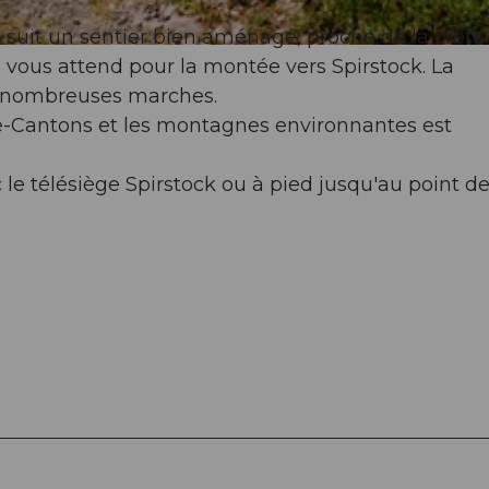
suit un sentier bien aménagé, proche de la crête.
i vous attend pour la montée vers Spirstock. La
e nombreuses marches.
re-Cantons et les montagnes environnantes est
 le télésiège Spirstock ou à pied jusqu'au point d