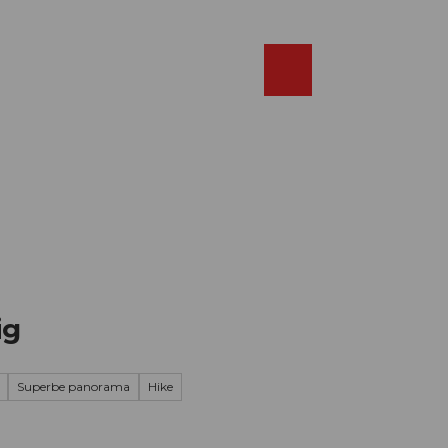
Réserver
FR
Webcams
Recherche
Shop
ig
Superbe panorama
Hike