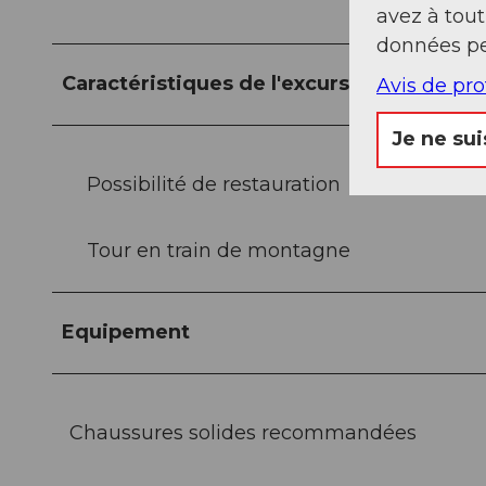
avez à tou
données pe
Caractéristiques de l'excursion
Avis de pr
Je ne sui
Possibilité de restauration
Tour en train de montagne
Equipement
Chaussures solides recommandées