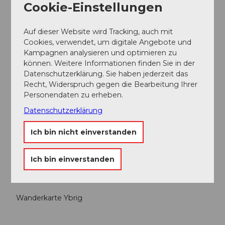
Postbus nach, Hoch-Ybrig Weglosen.
Cookie-Einstellungen
Auf dieser Website wird Tracking, auch mit
Autor:in
Cookies, verwendet, um digitale Angebote und
Region Ybrig
Kampagnen analysieren und optimieren zu
können. Weitere Informationen finden Sie in der
Organisation
Datenschutzerklärung. Sie haben jederzeit das
Recht, Widerspruch gegen die Bearbeitung Ihrer
Region Ybrig
Personendaten zu erheben.
Unser Tipp
Datenschutzerklärung
Ich bin nicht einverstanden
Gemütliche Grillstellen am Seeblisee und grosser
Kinderspielplatz beim Restaurant Fuederegg
Ich bin einverstanden
Karte
Wanderkarte Ybrig