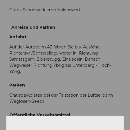
Gutes Schuhwerk empfehlenswert
Anreise und Parken
Anfahrt
Auf der Autobahn A3 fahren Sie bis Ausfahrt
Richterswil/Schindellegi, weiter in Richtung
Samstagern, Biberbrugg, Einsiedeln. Danach
Wegweiser Richtung Ybrig bis Unteriberg - Hoch-
Ybrig.
Parken
Gratisparkplätze bei der Talstation der Luftseilbahn
Weglosen-Seebli
Öffentliche Verkehrsmittel
Mit dem Zug nach Einsiedeln, weiter mit dem