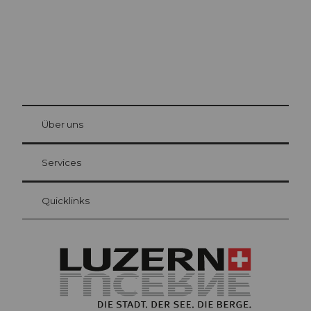
© Be
at Bre
chbü
hl
Über uns
Gästekarte Luzern
Ihre Vorteile als Übernachtungsgast
Services
Quicklinks