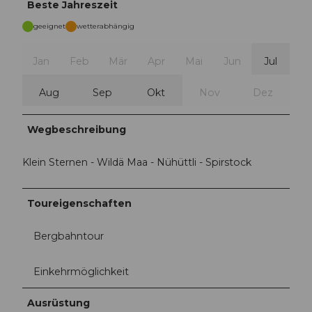
Beste Jahreszeit
geeignet
wetterabhängig
Jan
Feb
Mär
Apr
Mai
Jun
Jul
Aug
Sep
Okt
Nov
Dez
Wegbeschreibung
Klein Sternen - Wildä Maa - Nühüttli - Spirstock
Toureigenschaften
Bergbahntour
Einkehrmöglichkeit
Ausrüstung