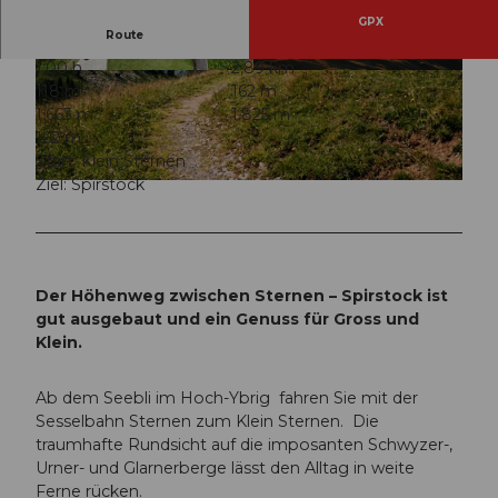
GPX
Route
1:00 h
2,89 km
© Ybrig Tourismus, Ferien- und Sportzentrum
© Dario Peruzzo, Region Ybrig
118 m
162 m
Hoch-Ybrig AG
1.663 m
1.825 m
162 m
Start: Klein Sternen
Ziel: Spirstock
© Dario Peruzzo, Region Ybrig
Der Höhenweg zwischen Sternen – Spirstock ist
gut ausgebaut und ein Genuss für Gross und
Klein.
Ab dem Seebli im Hoch-Ybrig fahren Sie mit der
Sesselbahn Sternen zum Klein Sternen. Die
traumhafte Rundsicht auf die imposanten Schwyzer-,
Urner- und Glarnerberge lässt den Alltag in weite
Ferne rücken.