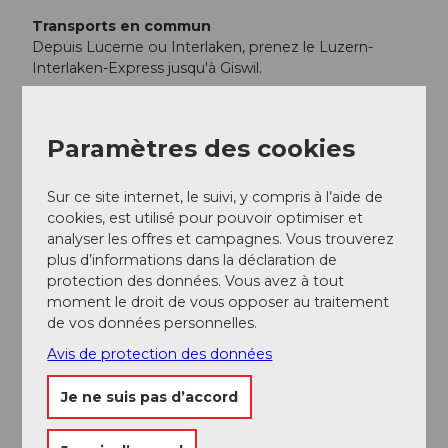
Transports en commun
Depuis Lucerne ou Interlaken, prenez le Luzern-
Interlaken-Express jusqu'à Giswil.
Auteur(e)
Paramètres des cookies
Obwalden Tourismus
Organisation
Sur ce site internet, le suivi, y compris à l’aide de
cookies, est utilisé pour pouvoir optimiser et
Obwalden Tourismus
analyser les offres et campagnes. Vous trouverez
plus d’informations dans la déclaration de
protection des données. Vous avez à tout
moment le droit de vous opposer au traitement
de vos données personnelles.
Avis de protection des données
Je ne suis pas d’accord