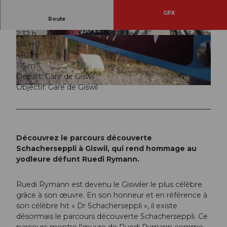
GPX
Route
2:32 h
9,73 km
© Obwalden Tourismus, Obwalden Tourismus
© Obwalden Tourismus, Obwalden Tourismus
114 m
115 m
482 m
597 m
115 m
Départ: Gare de Giswil
Objectif: Gare de Giswil
© Obwalden Tourismus, Obwalden Tourismus
Découvrez le parcours découverte
Schacherseppli à Giswil, qui rend hommage au
yodleure défunt Ruedi Rymann.
Ruedi Rymann est devenu le Giswiler le plus célèbre
grâce à son œuvre. En son honneur et en référence à
son célèbre hit « Dr Schacherseppli », il existe
désormais le parcours découverte Schacherseppli. Ce
parcours montre l'œuvre de Ruedi Rymann comme