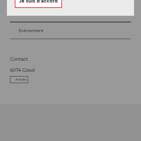
Je suis d’accord
A proximité
Regarder sur la carte
Evénement
Contact
6074
Giswil
Arrivée