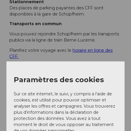
Stationnement
Des places de parking payantes des CFF sont
disponibles à la gare de Schüpfheim.
Transports en commun
Vous pouvez rejoindre Schüpfheim par les transports
publics via la ligne de train Berne-Lucerne.
Planifiez votre voyage avec le
horaire en ligne des
CFF.
Informations supplémentaires / Liens
Paramètres des cookies
Biosphère UNESCO Entlebuch
Sur ce site internet, le suivi, y compris à l’aide de
Centre de la biosphère
cookies, est utilisé pour pouvoir optimiser et
analyser les offres et campagnes. Vous trouverez
Chlosterbüel 28
plus d’informations dans la déclaration de
6170 Schüpfheim
protection des données. Vous avez à tout
moment le droit de vous opposer au traitement
+41 (0)41 485 88 50
de vos données personnelles.