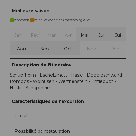
Meilleure saison
approprié
selon les conditions météorologiques
Jan
Fév
Mar
Avr
Mai
Jui
Jui
Aoû
Sep
Oct
Nov
Déc
Description de l'itinéraire
Schüpfheim - Escholzmatt - Hasle - Doppleschwand -
Romoos - Wolhusen - Werthenstein - Entlebuch -
Hasle - Schüpfheim
Caractéristiques de l'excursion
Circuit
Possibilité de restauration