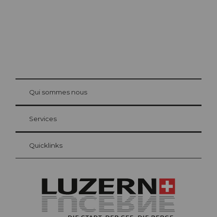
© Be
at Bre
chbü
hl
Qui sommes nous
Carte d’hôte Lucerne
Vos avantages en tant qu'hôte pour la nuit
Services
Quicklinks