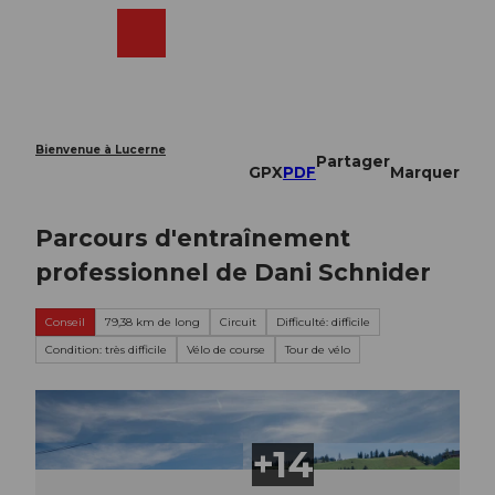
T
o
Webcams
Recherche
Menu
Shop
c
o
n
t
e
Bienvenue à Lucerne
Partager
n
GPX
PDF
Marquer
t
Parcours d'entraînement
professionnel de Dani Schnider
Conseil
79,38 km de long
Circuit
Difficulté: difficile
Condition: très difficile
Vélo de course
Tour de vélo