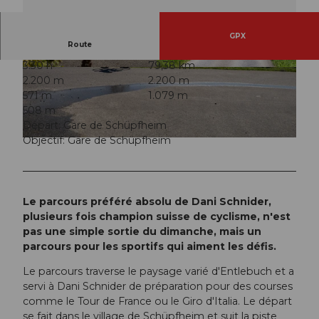
GPX
Route
3:30 h
79,38 km
© Janine Hurni, UNESCO Biosphäre Entlebuch
© Janine Hurni, UNESCO Biosphäre Entlebuch
2.200 m
2.200 m
571 m
1.079 m
508 m
Départ: Gare de Schüpfheim
Objectif: Gare de Schüpfheim
© Janine Hurni, UNESCO Biosphäre Entlebuch
Le parcours préféré absolu de Dani Schnider,
plusieurs fois champion suisse de cyclisme, n'est
pas une simple sortie du dimanche, mais un
parcours pour les sportifs qui aiment les défis.
Le parcours traverse le paysage varié d'Entlebuch et a
servi à Dani Schnider de préparation pour des courses
comme le Tour de France ou le Giro d'Italia. Le départ
se fait dans le village de Schüpfheim et suit la piste