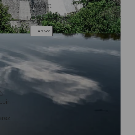
Contact
6280
Hochdorf
Arrivée
 à
coin –
erez