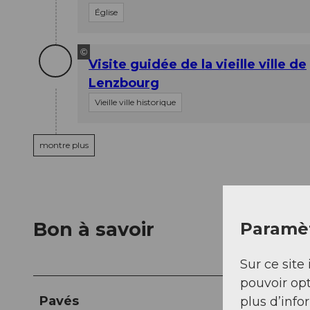
Église
©
Visite guidée de la vieille ville de
Lenzbourg
Vieille ville historique
montre plus
Bon à savoir
Paramèt
Sur ce site 
pouvoir opt
Pavés
plus d’info