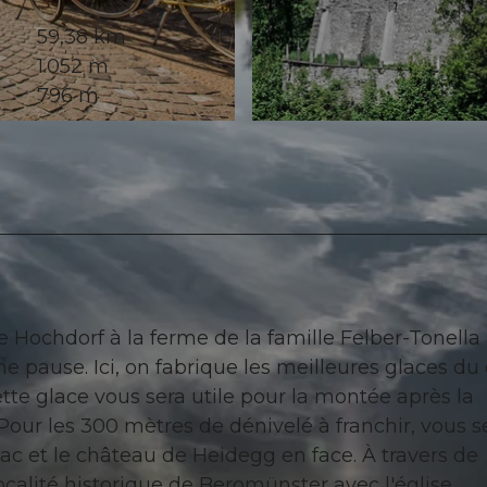
59,38 km
1.052 m
796 m
© Lis Lüthi, Regionalverband Suhrental
e Hochdorf à la ferme de la famille Felber-Tonella
ne pause. Ici, on fabrique les meilleures glaces du 
ette glace vous sera utile pour la montée après la
 Pour les 300 mètres de dénivelé à franchir, vous s
c et le château de Heidegg en face. À travers de
ocalité historique de Beromünster avec l'église