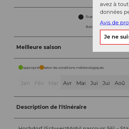
avez à tou
données pe
Rue (35%)
A
Avis de pr
Ballast (5%)
C
Je ne sui
Meilleure saison
approprié
selon les conditions météorologiques
Jan
Fév
Mar
Avr
Mai
Jui
Jui
Aoû
Description de l'itinéraire
Hochdorf (SchweizMobil parcours 56) – Stäf