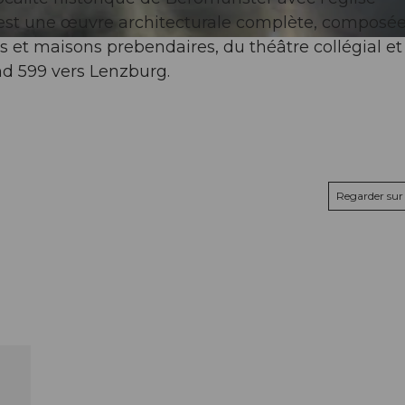
al est une œuvre architecturale complète, composée
s et maisons prebendaires, du théâtre collégial et
and 599 vers Lenzburg.
Regarder sur 