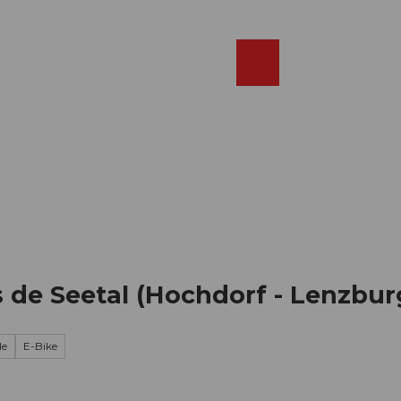
Réserver
FR
Webcams
Recherche
Shop
s de Seetal (Hochdorf - Lenzbur
le
E-Bike