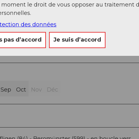
t moment le droit de vous opposer au traitement 
rsonnelles.
sphalte (47%)
otection des données
hemin (12%)
s pas d’accord
Je suis d’accord
Sep
Oct
Nov
Déc
ligen (84) - Beromünster (599) - en boucle vers