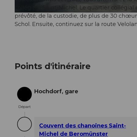
collégiale Saint-Michel. Le quartier collégi
prévôté, de la custodie, de plus de 30 chœur
© Beat Brechbühl, Seetal Tourismus
Schol. Ensuite, continuez sur la route Velol
Points d'itinéraire
Hochdorf, gare
Départ
Départ
Couvent des chanoines Saint-
Michel de Beromünster