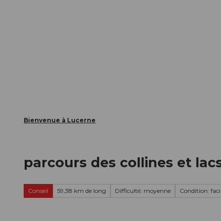
T
nts
Webcams
Carte d’hôte
o
c
La ville
La région
Informer
o
n
t
e
n
t
Bienvenue à Lucerne
parcours des collines et lac
Conseil
59,38 km de long
Difficulté: moyenne
Condition: faci