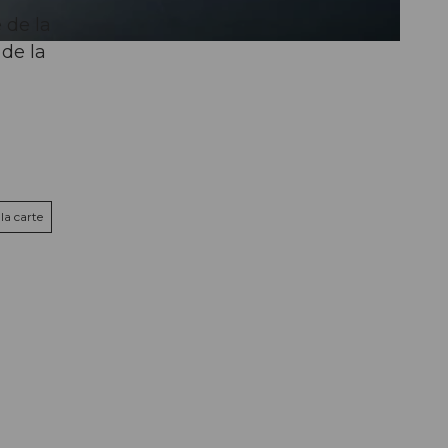
 de la
 de la
la carte