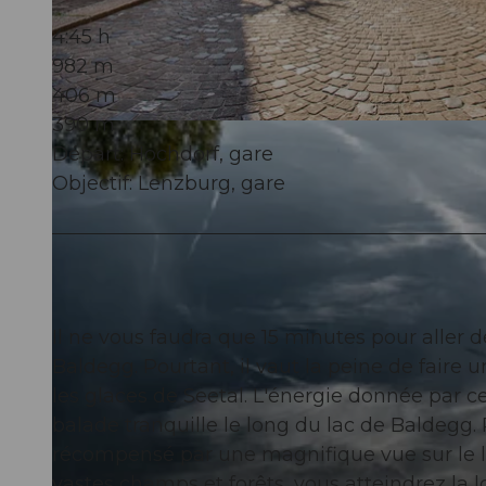
4:45 h
982 m
406 m
390 m
© Seetal Tourismus, Stadt Lenbzurg
Départ: Hochdorf, gare
Objectif: Lenzburg, gare
Il ne vous faudra que 15 minutes pour aller d
Baldegg. Pourtant, il vaut la peine de faire u
les glaces de Seetal. L'énergie donnée par c
balade tranquille le long du lac de Baldegg.
récompensé par une magnifique vue sur le la
vastes champs et forêts, vous atteindrez la l