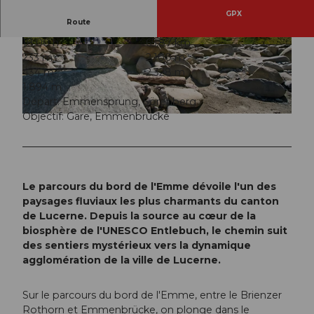
GPX
Route
18:00 h
65,87 km
© Elmar Bossard, UNESCO Biosphäre Entlebuc
© Samuel Büttler, UNESCO Biosphäre Entlebu
233 m
2.100 m
h
ch
434 m
2.328 m
1.894 m
Départ: Emmensprung, Sörenberg
Objectif: Gare, Emmenbrücke
© Renato Bagattini, UNESCO Biosphäre Entlebuch
Le parcours du bord de l'Emme dévoile l'un des
paysages fluviaux les plus charmants du canton
de Lucerne. Depuis la source au cœur de la
biosphère de l'UNESCO Entlebuch, le chemin suit
des sentiers mystérieux vers la dynamique
agglomération de la ville de Lucerne.
Sur le parcours du bord de l'Emme, entre le Brienzer
Rothorn et Emmenbrücke, on plonge dans le