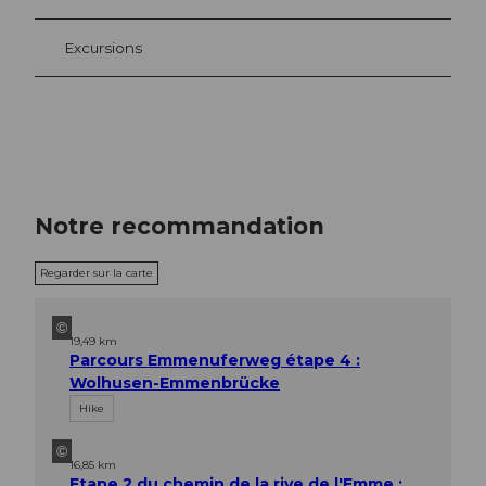
Excursions
Notre recommandation
Regarder sur la carte
©
19,49 km
Parcours Emmenuferweg étape 4 :
Wolhusen-Emmenbrücke
Hike
©
16,85 km
Etape 2 du chemin de la rive de l'Emme :