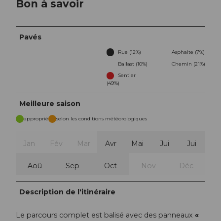
Bon à savoir
Pavés
Rue (12%)
Asphalte (7%)
Ballast (10%)
Chemin (21%)
Sentier
(49%)
Meilleure saison
approprié
selon les conditions météorologiques
Jan
Fév
Mar
Avr
Mai
Jui
Jui
Aoû
Sep
Oct
Nov
Déc
Description de l'itinéraire
Le parcours complet est balisé avec des panneaux
«