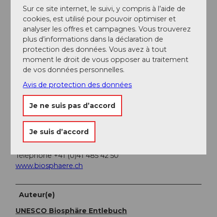
Sur ce site internet, le suivi, y compris à l’aide de
Transports en commun
cookies, est utilisé pour pouvoir optimiser et
Les différentes étapes sont accessibles en transports
analyser les offres et campagnes. Vous trouverez
publics via la ligne de train Berne-Lucerne.
plus d’informations dans la déclaration de
protection des données. Vous avez à tout
Planifiez votre voyage avec le
horaire en ligne des
moment le droit de vous opposer au traitement
CFF.
de vos données personnelles.
Avis de protection des données
Informations supplémentaires / Liens
Je ne suis pas d’accord
Biosphère de l'UNESCO Entlebuch
Centre de biosphère
Je suis d’accord
Chlosterbüel 28
CH-6170 Schüpfheim
Téléphone +41 (0)41 485 42 50
www.biosphaere.ch
Auteur(e)
UNESCO Biosphäre Entlebuch