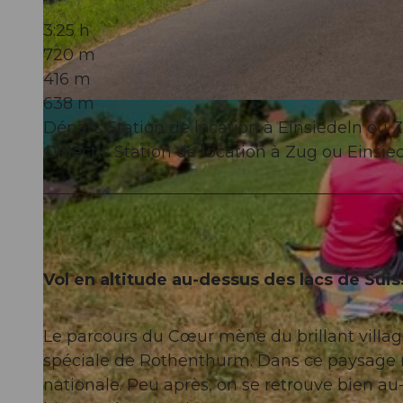
3:25 h
720 m
416 m
638 m
© Christof Sonderegger, Erlebnismacher AG - #wirsindofflinehelden
Départ: Station de location à Einsiedeln ou 
Objectif: Station de location à Zug ou Einsie
Vol en altitude au-dessus des lacs de Suis
Le parcours du Cœur mène du brillant villag
spéciale de Rothenthurm. Dans ce paysage r
nationale. Peu après, on se retrouve bien au