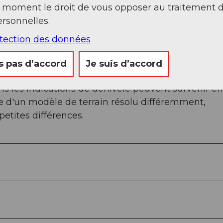
t moment le droit de vous opposer au traitement 
rsonnelles.
otection des données
tions sous le numéro 99 « Herzroute ». Un coup d'œ
s pas d’accord
Je suis d’accord
 les indications de dénivelé peuvent survenir en
e d'un modèle de terrain résolu différemment,
tites différences.