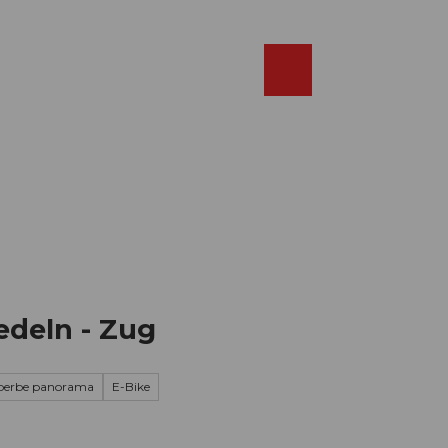
Réserver
FR
Webcams
Recherche
Shop
edeln - Zug
perbe panorama
E-Bike