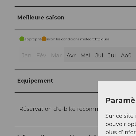
Meilleure saison
approprié
selon les conditions météorologiques
Jan
Fév
Mar
Avr
Mai
Jui
Jui
Aoû
Equipement
Paramèt
Réservation d'e-bike recommandée via
re
Sur ce site 
pouvoir opt
plus d’info