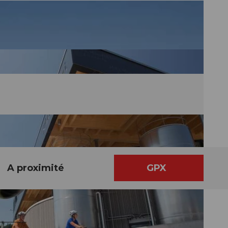
A proximité
GPX