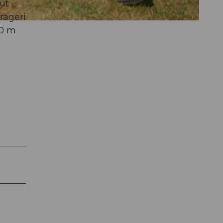
ut
rägeri
00 m