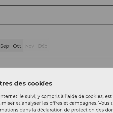
Sep
Oct
Nov
Déc
res des cookies
ntabike.ch
internet, le suivi, y compris à l’aide de cookies, est
imiser et analyser les offres et campagnes. Vous 
rmations dans la déclaration de protection des do