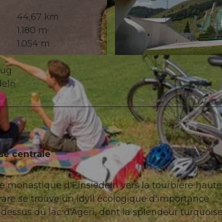
44,67 km
1.180 m
1.054 m
© Christof Sonderegger, Erlebnismacher AG - #wirsindof
Zug
deln
se centrale
e monastique d'Einsiedeln vers la tourbière haute
are se trouve un idyll écologique d'importance
-dessus du lac d'Ägeri, dont la splendeur turquoise