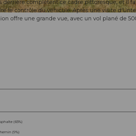
derrière complètent ce cadre pittoresque, et il fa
 le contrôle du véhicule. Après une visite d'Unte
ction offre une grande vue, avec un vol plané de 5
sphalte (65%)
hemin (9%)