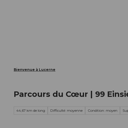
T
nts
Webcams
Carte d’hôte
o
c
La ville
La région
Informer
o
n
t
e
n
t
Bienvenue à Lucerne
Parcours du Cœur | 99 Einsi
44,67 km de long
Difficulté: moyenne
Condition: moyen
Su