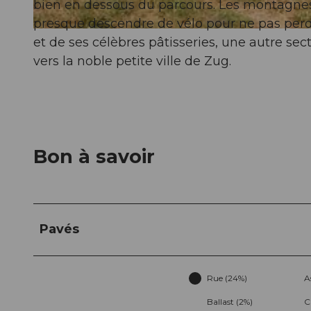
bien en dessous du parcours. Les montagnes 
presque descendre de vélo pour ne pas perdre
© Christof Sonderegger, Erlebnismacher AG - #wirsindofflinehelden
et de ses célèbres pâtisseries, une autre se
vers la noble petite ville de Zug.
Bon à savoir
Pavés
Rue (24%)
A
Ballast (2%)
C