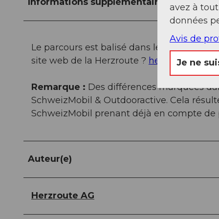
Informations supplémentaires / Liens
avez à tou
données pe
Avis de pr
Le parcours est balisé dans les deux direc
site web de la Herzroute ?
herzroute.ch
Je ne sui
Remarque :
Des différences marquées dans
SchweizMobil & Outdooractive. Cela résult
SchweizMobil prenant déjà en compte de pe
Auteur(e)
Herzroute AG