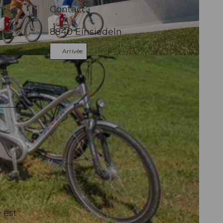
Contact
8840
Einsiedeln
Arrivée
flinehelden
 est