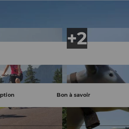
ption
Bon à savoir