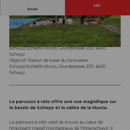
GPX
Route
7:50 h
45,09 km
© Schwyz Tourismus, Ferien- und Ausflugsregi
© Schwyz Tourismus, Ferien- und Ausflugsregi
2.156 m
1.300 m
on Schwyz
on Schwyz
532 m
1.621 m
1.089 m
Départ: Station de base du funiculaire
Schwyz/Schlattli–Stoos, Grundstrasse 230, 6430
© Schwyz Tourismus, Ferien- und Ausflugsregion Schwyz
Schwyz
Objectif: Station de base du funiculaire
Schwyz/Schlattli–Stoos, Grundstrasse 230, 6430
Schwyz
Le parcours à vélo offre une vue magnifique sur
le bassin de Schwyz et la vallée de la Muota.
Le parcours à vélo varié se trouve au cœur de
l'imposant massif montagneux de l'Innerschwyz. Il