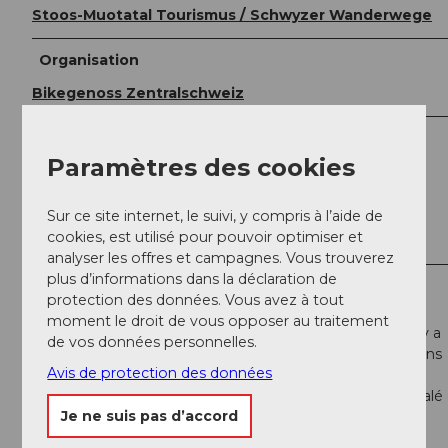
Stoos-Muotatal Tourismus / Schwyzer Wanderwege
Organisation
Bikegenoss Zentralschweiz
Conseil de l'auteur
Paramètres des cookies
Fromagerie alpine Tröligen
Stoos-Seeli
Sur ce site internet, le suivi, y compris à l’aide de
Paradis panoramique Fronalpstock
cookies, est utilisé pour pouvoir optimiser et
analyser les offres et campagnes. Vous trouverez
plus d’informations dans la déclaration de
Consignes de sécurité
protection des données. Vous avez à tout
moment le droit de vous opposer au traitement
Entre Alp Wannen et Laubgarten (1 620 m d'altitude), il y a
de vos données personnelles.
un petit tronçon où il faut pousser le vélo. Sur les chemins
Avis de protection des données
de descente, des randonneurs circulent régulièrement,
surtout entre Stoos et Morschach. Le parcours est signalé
Je ne suis pas d’accord
dans un seul sens.