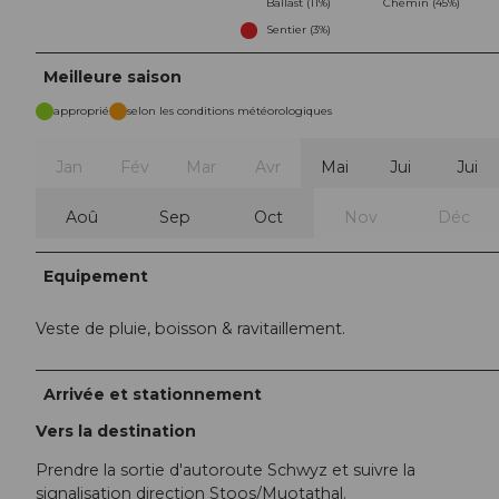
Ballast (11%)
Chemin (45%)
Sentier (3%)
Meilleure saison
approprié
selon les conditions météorologiques
Jan
Fév
Mar
Avr
Mai
Jui
Jui
Aoû
Sep
Oct
Nov
Déc
Equipement
Veste de pluie, boisson & ravitaillement.
Arrivée et stationnement
Vers la destination
Prendre la sortie d'autoroute Schwyz et suivre la
signalisation direction Stoos/Muotathal.