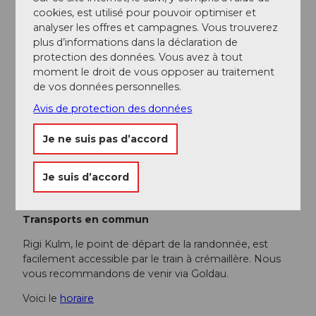
Prendre l'autoroute A4 jusqu'à la sortie Goldau.
cookies, est utilisé pour pouvoir optimiser et
analyser les offres et campagnes. Vous trouverez
Stationnement
plus d’informations dans la déclaration de
protection des données. Vous avez à tout
Aux stations des chemins de fer de Rigi (Goldau A4 et
moment le droit de vous opposer au traitement
Kräbel), des places de parking payantes sont à votre
de vos données personnelles.
disposition.
Avis de protection des données
Nous vous recommandons cependant les transports
publics au lieu de la voiture : détendez-vous, profitez
Je ne suis pas d’accord
et faites en plus quelque chose de bien pour
l'environnement.
Je suis d’accord
Plus d’informations sur l’accès et le stationnement
Transports en commun
Rigi Kulm, le point de départ de la randonnée, est
facilement accessible par le train à crémaillère. Nous
vous recommandons de venir via Goldau.
Voici le
horaire