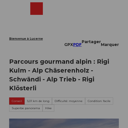
T
o
Webcams
Recherche
Menu
Shop
c
o
n
t
e
Bienvenue à Lucerne
Partager
n
GPX
PDF
Marquer
t
Parcours gourmand alpin : Rigi
Kulm - Alp Chäserenholz -
Schwändi - Alp Trieb - Rigi
Klösterli
Conseil
5,01 km de long
Difficulté: moyenne
Condition: facile
Superbe panorama
Hike