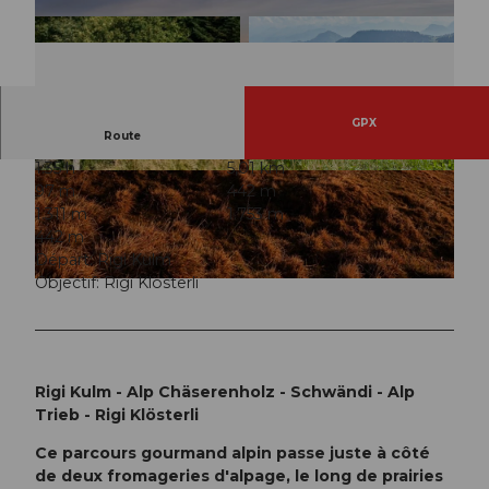
GPX
Route
1:35 h
5,01 km
© Rita Baggenstos, Schwyzer Wanderwege
© RALPH WELLING www.welling.ch, Gäste-Ser
97 m
442 m
vice Rigi
1.311 m
1.753 m
442 m
Départ: Rigi Kulm
Objectif: Rigi Klösterli
© RIGI BAHNEN AG, RIGI BAHNEN AG
Rigi Kulm - Alp Chäserenholz - Schwändi - Alp
Trieb - Rigi Klösterli
Ce parcours gourmand alpin passe juste à côté
de deux fromageries d'alpage, le long de prairies