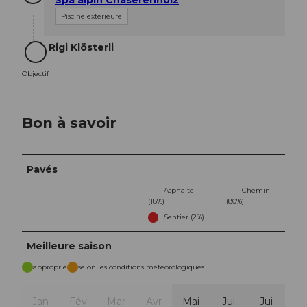
Piscine extérieure
Rigi Klösterli
Objectif
Objectif
Bon à savoir
Pavés
Asphalte
Chemin
(18%)
(80%)
Sentier (2%)
Meilleure saison
approprié
selon les conditions météorologiques
Jan
Fév
Mar
Avr
Mai
Jui
Jui