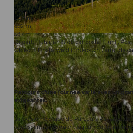
7:10 h
1.129 m
882 m
587 m
© Beat Brechbühl, UNESCO Biosphäre Entlebuch
Départ: Flühli, arrêt de car postal Flühli, Pos
Objectif: Finsterwald (Entlebuch), arrêt de ca
Parcours d'une journée varié avec un gr
exigeantes.
La troisième étape du Parcours Paysage de 
et descentes rythment la journée, demand