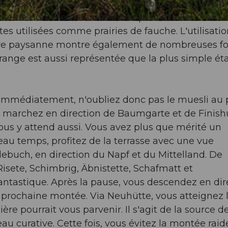
e de tourbières. Le paysage de tourbières Entlen,
nte de nombreuses formes de petite taille.
es utilisées comme prairies de fauche. L'utilisati
ecture paysanne montre également de nombreuses f
grange est aussi représentée que la plus simple ét
immédiatement, n'oubliez donc pas le muesli au p
s marchez en direction de Baumgarte et de Finish
ous y attend aussi. Vous avez plus que mérité un
eau temps, profitez de la terrasse avec une vue
lebuch, en direction du Napf et du Mittelland. De
Risete, Schimbrig, Äbnistette, Schafmatt et
antastique. Après la pause, vous descendez en dir
rochaine montée. Via Neuhütte, vous atteignez 
re pourrait vous parvenir. Il s'agit de la source d
u curative. Cette fois, vous évitez la montée raid