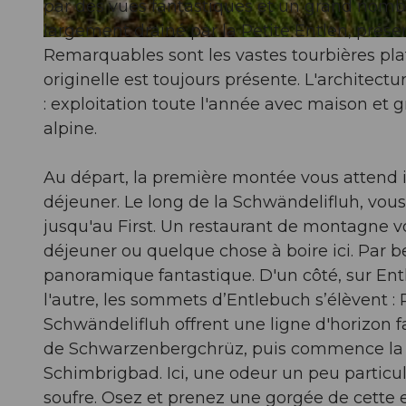
par des vues fantastiques et un grand nombr
largement drainé par la Petite Entlen, prése
© Martin Mägli, UNESCO Biosphäre Entlebuch
Remarquables sont les vastes tourbières plat
originelle est toujours présente. L'archit
: exploitation toute l'année avec maison et 
alpine.
Au départ, la première montée vous attend 
déjeuner. Le long de la Schwändelifluh, vou
jusqu'au First. Un restaurant de montagne v
déjeuner ou quelque chose à boire ici. Par b
panoramique fantastique. D'un côté, sur Ent
l'autre, les sommets d’Entlebuch s’élèvent : 
Schwändelifluh offrent une ligne d'horizon f
de Schwarzenbergchrüz, puis commence la p
Schimbrigbad. Ici, une odeur un peu particuliè
soufre. Osez et prenez une gorgée de cette ea