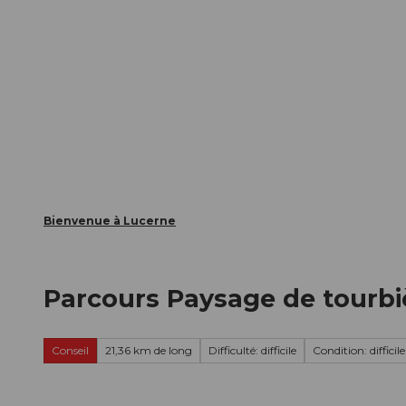
T
nts
Webcams
Carte d’hôte
o
c
La ville
La région
Informer
o
n
t
e
n
t
Bienvenue à Lucerne
Parcours Paysage de tourbiè
Conseil
21,36 km de long
Difficulté: difficile
Condition: difficile