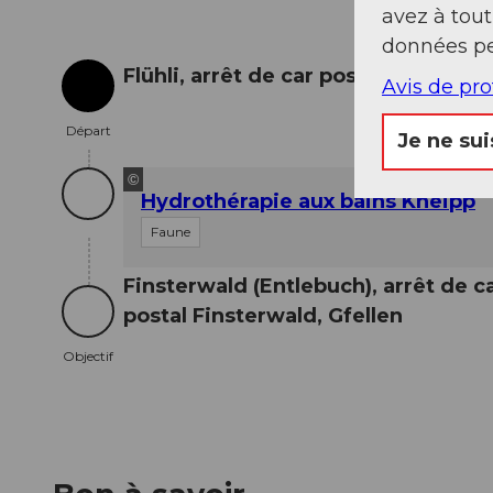
avez à tou
données pe
Flühli, arrêt de car postal Flühli, Po
Avis de pr
Départ
Départ
Je ne sui
©
Hydrothérapie aux bains Kneipp
Faune
Finsterwald (Entlebuch), arrêt de c
postal Finsterwald, Gfellen
Objectif
Objectif