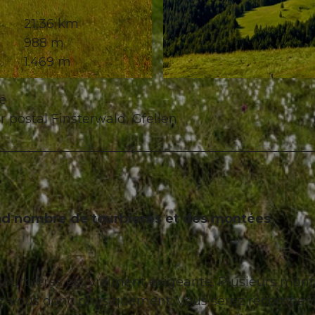
21,36 km
988 m
1.469 m
© Beat Brechbühl, UNESCO Biosphäre Entlebuch
te
r postal Finsterwald, Gfellen
and nombre de tourbières et des montées
tourbières est vraiment exigeante. Plusieurs mon
ez-vous donc physiquement. Vous serez récompen