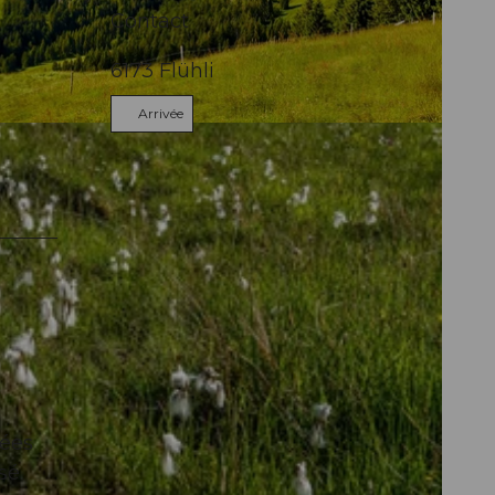
Contact
6173
Flühli
Arrivée
tées
sé