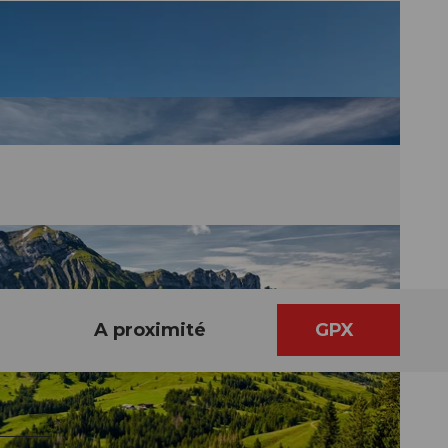
A proximité
GPX