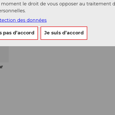
t moment le droit de vous opposer au traitement 
rsonnelles.
ste
otection des données
s pas d’accord
Je suis d’accord
ar