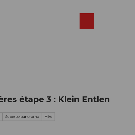
Réserver
FR
Webcams
Recherche
Shop
res étape 3 : Klein Entlen
Superbe panorama
Hike