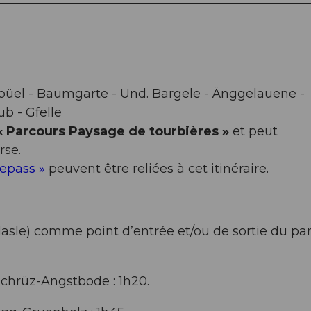
alzbüel - Baumgarte - Und. Bargele - Änggelauene -
ub - Gfelle
 « Parcours Paysage de tourbières »
et peut
rse.
repass »
peuvent être reliées à cet itinéraire.
Hasle) comme point d’entrée et/ou de sortie du pa
chrüz-Angstbode : 1h20.