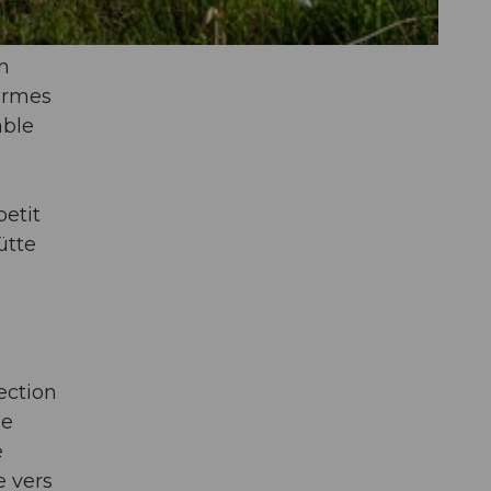
on
ormes
able
etit
ütte
ection
le
e
e vers