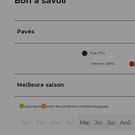
Bon à savoir
Pavés
Rue (7%)
Chemin (48%)
Meilleure saison
approprié
selon les conditions météorologiques
Jan
Fév
Mar
Avr
Mai
Jui
Jui
Aoû