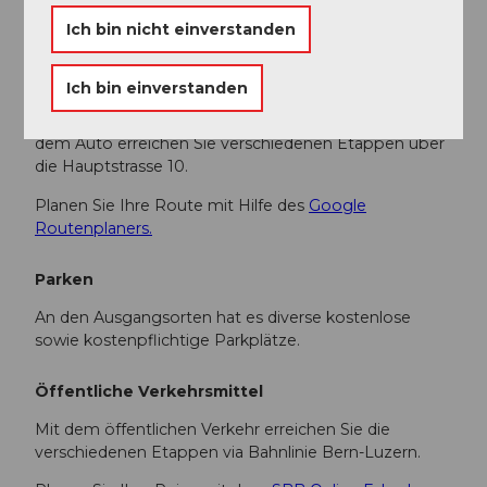
Anreise und Parken
Ich bin nicht einverstanden
Anfahrt
Ich bin einverstanden
Die UNESCO Biosphäre Entlebuch liegt im Herzen
der Schweiz, zentral zwischen Bern und Luzern. Mit
dem Auto erreichen Sie verschiedenen Etappen über
die Hauptstrasse 10.
Planen Sie Ihre Route mit Hilfe des
Google
Routenplaners.
Parken
An den Ausgangsorten hat es diverse kostenlose
sowie kostenpflichtige Parkplätze.
Öffentliche Verkehrsmittel
Mit dem öffentlichen Verkehr erreichen Sie die
verschiedenen Etappen via Bahnlinie Bern-Luzern.