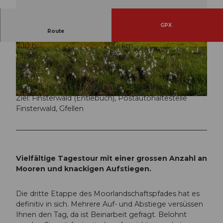
GPX
Route
7:10 h
21,36 km
© Beat Brechbühl, UNESCO Biosphäre Entlebu
© Beat Brechbühl, UNESCO Biosphäre Entlebu
1.129 m
988 m
ch
ch
882 m
1.469 m
587 m
Start: Flühli, Postautohaltestelle Flühli, Post
Ziel: Finsterwald (Entlebuch), Postautohaltestelle
© Martin Mägli, UNESCO Biosphäre Entlebuch
Finsterwald, Gfellen
Vielfältige Tagestour mit einer grossen Anzahl an
Mooren und knackigen Aufstiegen.
Die dritte Etappe des Moorlandschaftspfades hat es
definitiv in sich. Mehrere Auf- und Abstiege versüssen
Ihnen den Tag, da ist Beinarbeit gefragt. Belohnt