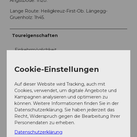
Angstbode: 1h20.
Lange Route: Heiligkreuz-First-Ob. Längegg-
Gruenholz: 1h45.
Toureigenschaften
Einkehrmöglichkeit
Natur Highlight
Cookie-Einstellungen
Ausrüstung
Auf dieser Website wird Tracking, auch mit
Cookies, verwendet, um digitale Angebote und
Gutes Schuhwerk und eine allwettertaugliche
Kampagnen analysieren und optimieren zu
Ausrüstung sind unerlässlich. Empfehlenswert sind
können. Weitere Informationen finden Sie in der
Fernglas, Pflanzen- und Tierbestimmungsbücher, evtl.
Datenschutzerklärung. Sie haben jederzeit das
auch ein Frottetuch, mit dem nach dem
Recht, Widerspruch gegen die Bearbeitung Ihrer
Barfusswandern die Füsse getrocknet werden
Personendaten zu erheben.
können.
Datenschutzerklärung