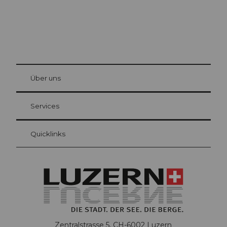
© Be
at Bre
chbü
hl
Über uns
Gästekarte Luzern
Ihre Vorteile als Übernachtungsgast
Services
Quicklinks
Zentralstrasse 5, CH-6002 Luzern