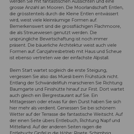
werden Sie mit fantastischen Aussichten und eine
grosse Anzahl an Mooren. Die Moorlandschaft Entlen,
die grösstenteils durch die Kleine Entlen entwässert
wird, weist viele kleinräumige Formen auf.
Bemerkenswert sind die grossflächigen Flachmoore,
die als Streuewiesen genutzt werden. Die
ursprüngliche Bewirtschaftung ist noch immer
präsent. Die bäuerliche Architektur weist auch viele
Formen auf: Ganzjahresbetrieb mit Haus und Scheue
ist ebenso vertreten wie der einfachste Alpstall.
Beim Start wartet sogleich die erste Steigung,
vergessen Sie also das Müesli beim Frühstück nicht.
Entlang der Schwändelifluh marschieren Sie Richtung
Baumgarte und Finishütte hinauf zur First. Dort wartet
auch gleich ein Bergrestaurant auf Sie. Ein
Mittagessen oder etwas für den Durst haben Sie sich
hier mehr als verdient. Geniessen Sie bei schönem
Wetter auf der Terrasse die fantastische Weitsicht. Auf
der einen Seite übers Entlebuch, Richtung Napf und
Mittelland. Auf der anderen Seiten ragen die
Entlebuchr Gipfel in die Höhe: Risete, Schimbrig,