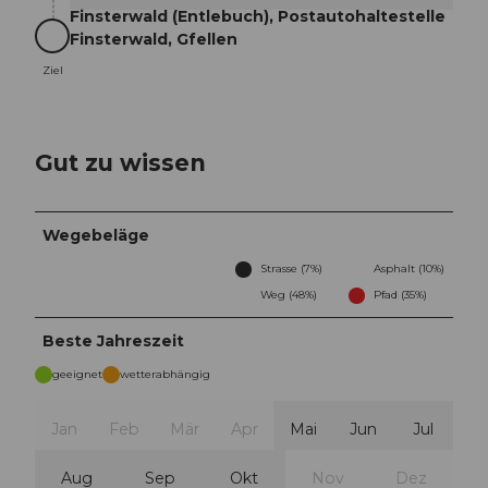
Finsterwald (Entlebuch), Postautohaltestelle
Finsterwald, Gfellen
Ziel
Ziel
Gut zu wissen
Wegebeläge
Strasse (7%)
Asphalt (10%)
Weg (48%)
Pfad (35%)
Beste Jahreszeit
geeignet
wetterabhängig
Jan
Feb
Mär
Apr
Mai
Jun
Jul
Aug
Sep
Okt
Nov
Dez