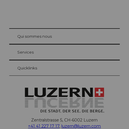
© Be
at Bre
chbü
hl
Qui sommes nous
Carte d’hôte Lucerne
Vos avantages en tant qu'hôte pour la nuit
Services
Quicklinks
Zentralstrasse 5, CH-6002 Luzern
+41 41 227 17 17
,
luzern@luzern.com