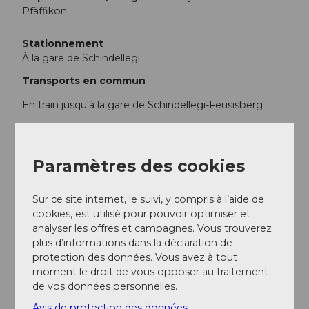
Pfäffikon
Stationnement
À la gare de Schindellegi
Transports en commun
En train jusqu'à la gare de Schindellegi-Feusisberg
Horaire CFF
Paramètres des cookies
Informations supplémentaires / Liens
www.bauernlehrpfad.ch
Sur ce site internet, le suivi, y compris à l’aide de
cookies, est utilisé pour pouvoir optimiser et
Auteur(e)
analyser les offres et campagnes. Vous trouverez
plus d’informations dans la déclaration de
Franz Philipp
protection des données. Vous avez à tout
moment le droit de vous opposer au traitement
Organisation
de vos données personnelles.
Schwyzer Wanderwege
Avis de protection des données