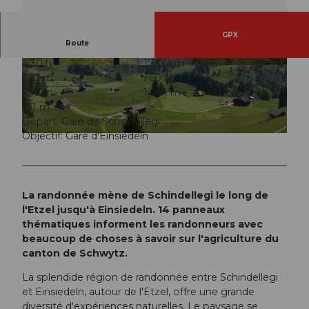
GPX
Route
4:30 h
17,53 km
© Daniela Horath
© Daniela Horath
360 m
260 m
750 m
1.001 m
251 m
Départ: Gare de Schindellegi
Objectif: Gare d'Einsiedeln
© Daniela Horath
La randonnée mène de Schindellegi le long de
l'Etzel jusqu'à Einsiedeln. 14 panneaux
thématiques informent les randonneurs avec
beaucoup de choses à savoir sur l'agriculture du
canton de Schwytz.
La splendide région de randonnée entre Schindellegi
et Einsiedeln, autour de l'Etzel, offre une grande
diversité d'expériences naturelles. Le paysage se