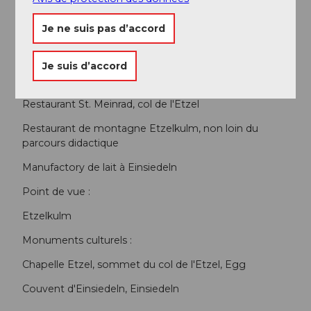
Conseil de l'auteur
Je ne suis pas d’accord
Conseils pour faire une halte :
Je suis d’accord
Restaurant Büel, Feusisberg
Restaurant St. Meinrad, col de l'Etzel
Restaurant de montagne Etzelkulm, non loin du
parcours didactique
Manufactory de lait à Einsiedeln
Point de vue :
Etzelkulm
Monuments culturels :
Chapelle Etzel, sommet du col de l'Etzel, Egg
Couvent d'Einsiedeln, Einsiedeln