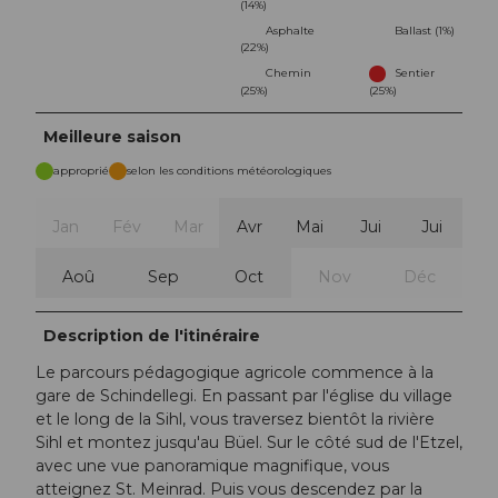
(14%)
Asphalte
Ballast (1%)
(22%)
Chemin
Sentier
(25%)
(25%)
Meilleure saison
approprié
selon les conditions météorologiques
Jan
Fév
Mar
Avr
Mai
Jui
Jui
Aoû
Sep
Oct
Nov
Déc
Description de l'itinéraire
Le parcours pédagogique agricole commence à la
gare de Schindellegi. En passant par l'église du village
et le long de la Sihl, vous traversez bientôt la rivière
Sihl et montez jusqu'au Büel. Sur le côté sud de l'Etzel,
avec une vue panoramique magnifique, vous
atteignez St. Meinrad. Puis vous descendez par la