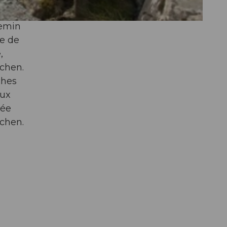
hemin
te de
,
ächen.
ches
aux
hée
ächen.