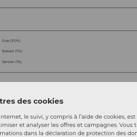
Rue (30%)
Ballast (7%)
Sentier (1%)
res des cookies
internet, le suivi, y compris à l’aide de cookies, est
Sep
Oct
Nov
Déc
imiser et analyser les offres et campagnes. Vous 
rmations dans la déclaration de protection des do