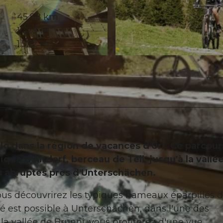
45,98 km
1.329 m
1.522 m
© ARE, Verein Urner Wanderwege |
CC-BY
lo dans la région de vacances d'Uri. Ce parcour
ue d'Altdorf, berceau de Tell, jusqu'à la vallé
s abruptes près d'Unterschächen.
ous découvrirez les typiques hameaux éparpillés d
é est possible à Unterschächen, dans l'une des
la vallée de Brunni, vous profiterez d'une vue