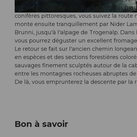
fantastique sur le Gross Ruchen, la plus gran
conifères pittoresques, vous suivez la route 
© ARE, Verein Urner Wanderwege |
CC-BY
monte ensuite tranquillement par Nider Lam
Brunni, jusqu'à l'alpage de Trogenalp. Dans le
vous pourrez déguster un excellent fromage 
Le retour se fait sur l'ancien chemin longean
en espèces et des sections forestières color
sauvages finement sculptés autour de la cab
entre les montagnes rocheuses abruptes de 
De là, vous emprunterez la descente par la r
Bon à savoir