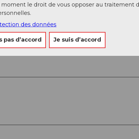
t moment le droit de vous opposer au traitement 
rsonnelles.
otection des données
- Unterschächen - Brunni - Nider Lammerbach -
s pas d’accord
Je suis d’accord
ngen - Brügg - Schattdorf - Altdorf