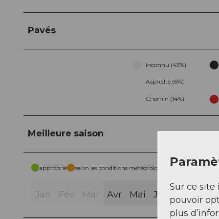
Pavés
Inconnu (43%)
Asphalte (6%)
Chemin (14%)
Meilleure saison
Paramèt
approprié
selon les conditions météorologiques
Sur ce site 
Jan
Fév
Mar
Avr
Mai
Jui
Jui
Aoû
pouvoir opt
plus d’info