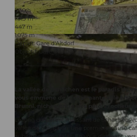
5:30 h
1.319 m
447 m
1.075 m
© ARE, Verein Urner Wanderwege |
CC-BY
Départ: Gare d'Altdorf
Objectif: Gare d'Altdorf
La vallée de Schächen est le paradis du vé
vous emmène de la charmante ville historiq
Brunni, nichée entre des parois rocheuse
Le long du torrent rugissant de Schächen, v
vallée de Schächen. Une première pause caf
auberges conviviales. En vous dirigeant vers 