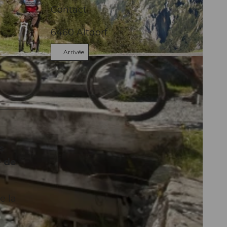
Contact
6460
Altdorf
Arrivée
s
e de
e la