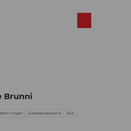
Réserver
FR
Webcams
Recherche
Shop
e Brunni
ition: moyen
Superbe panorama
Tour