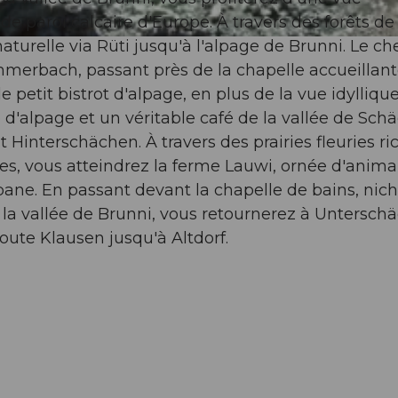
de paroi calcaire d'Europe. À travers des forêts de
naturelle via Rüti jusqu'à l'alpage de Brunni. Le c
merbach, passant près de la chapelle accueillan
 petit bistrot d'alpage, en plus de la vue idyllique
d'alpage et un véritable café de la vallée de Sch
t Hinterschächen. À travers des prairies fleuries ri
ées, vous atteindrez la ferme Lauwi, ornée d'anim
ane. En passant devant la chapelle de bains, nic
la vallée de Brunni, vous retournerez à Untersch
oute Klausen jusqu'à Altdorf.