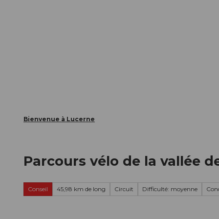
T
nts
Webcams
Carte d’hôte
o
c
La ville
La région
Informer
o
n
t
e
n
t
Bienvenue à Lucerne
Parcours vélo de la vallée d
Conseil
45,98 km de long
Circuit
Difficulté: moyenne
Cond